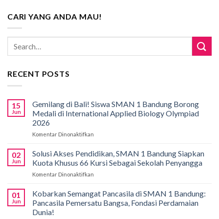
CARI YANG ANDA MAU!
RECENT POSTS
Gemilang di Bali! Siswa SMAN 1 Bandung Borong
15
Jun
Medali di International Applied Biology Olympiad
2026
Komentar Dinonaktifkan
pada
Gemilang
di
Solusi Akses Pendidikan, SMAN 1 Bandung Siapkan
02
Bali!
Jun
Kuota Khusus 66 Kursi Sebagai Sekolah Penyangga
Siswa
Komentar Dinonaktifkan
pada
SMAN
Solusi
1
Akses
Kobarkan Semangat Pancasila di SMAN 1 Bandung:
Bandung
01
Pendidikan,
Borong
Jun
Pancasila Pemersatu Bangsa, Fondasi Perdamaian
SMAN
Medali
Dunia!
1
di