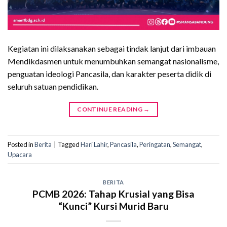
Kegiatan ini dilaksanakan sebagai tindak lanjut dari imbauan
Mendikdasmen untuk menumbuhkan semangat nasionalisme,
penguatan ideologi Pancasila, dan karakter peserta didik di
seluruh satuan pendidikan.
CONTINUE READING
→
Posted in
Berita
|
Tagged
Hari Lahir
,
Pancasila
,
Peringatan
,
Semangat
,
Upacara
BERITA
PCMB 2026: Tahap Krusial yang Bisa
“Kunci” Kursi Murid Baru