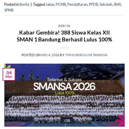
Posted in
Berita
|
Tagged
Jabar
,
PCMB
,
Pendaftaran
,
PPDB
,
Sekolah
,
SMA
,
SPMB
BERITA
Kabar Gembira! 388 Siswa Kelas XII
SMAN 1 Bandung Berhasil Lulus 100%
POSTED ON
MEI 4, 2026
BY
TIM KURIKULUM SMANSA
04
Mei