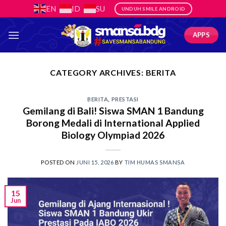
Skip
EN
ID
SU
UNDUH SMILE ANDROID
to
content
APPS
CATEGORY ARCHIVES:
BERITA
BERITA
,
PRESTASI
Gemilang di Bali! Siswa SMAN 1 Bandung
Borong Medali di International Applied
Biology Olympiad 2026
POSTED ON
JUNI 15, 2026
BY
TIM HUMAS SMANSA
15
Jun