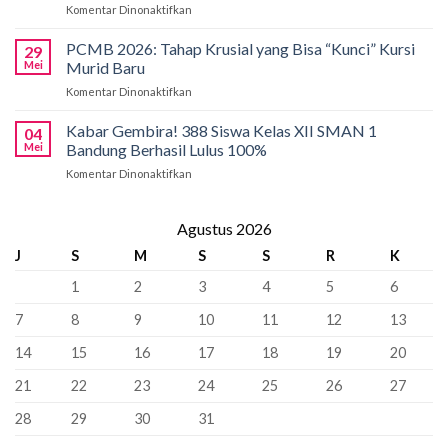
Komentar Dinonaktifkan
pada
Bandung
International
Kobarkan
Siapkan
Applied
Semangat
Kuota
PCMB 2026: Tahap Krusial yang Bisa “Kunci” Kursi
Biology
29
Pancasila
Khusus
Mei
Murid Baru
Olympiad
di
66
2026
Komentar Dinonaktifkan
pada
SMAN
Kursi
PCMB
1
Sebagai
2026:
Kabar Gembira! 388 Siswa Kelas XII SMAN 1
Bandung:
Sekolah
04
Tahap
Pancasila
Mei
Bandung Berhasil Lulus 100%
Penyangga
Krusial
Pemersatu
Komentar Dinonaktifkan
pada
yang
Bangsa,
Kabar
Bisa
Fondasi
Gembira!
“Kunci”
Perdamaian
388
Agustus 2026
Kursi
Dunia!
Siswa
Murid
J
S
M
S
S
R
K
Kelas
Baru
XII
1
2
3
4
5
6
SMAN
1
7
8
9
10
11
12
13
Bandung
Berhasil
14
15
16
17
18
19
20
Lulus
100%
21
22
23
24
25
26
27
28
29
30
31