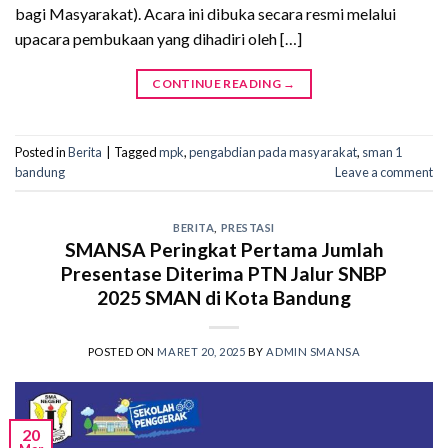
bagi Masyarakat). Acara ini dibuka secara resmi melalui
upacara pembukaan yang dihadiri oleh […]
CONTINUE READING
→
Posted in
Berita
|
Tagged
mpk
,
pengabdian pada masyarakat
,
sman 1
bandung
Leave a comment
BERITA
,
PRESTASI
SMANSA Peringkat Pertama Jumlah
Presentase Diterima PTN Jalur SNBP
2025 SMAN di Kota Bandung
POSTED ON
MARET 20, 2025
BY
ADMIN SMANSA
20