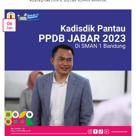
POSTED ON
JUNI 6, 2023
BY
ADMIN SMANSA
06
Jun