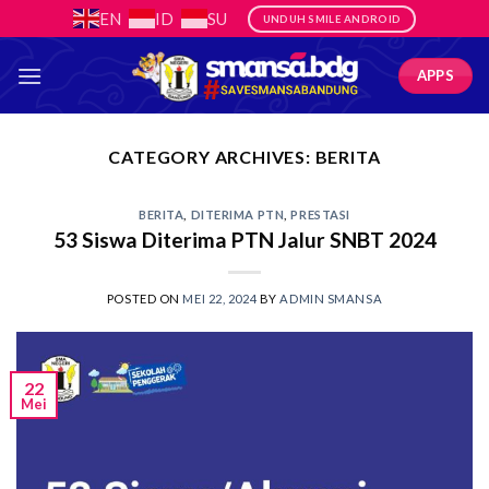
Skip
EN
ID
SU
UNDUH SMILE ANDROID
to
content
APPS
CATEGORY ARCHIVES:
BERITA
BERITA
,
DITERIMA PTN
,
PRESTASI
53 Siswa Diterima PTN Jalur SNBT 2024
POSTED ON
MEI 22, 2024
BY
ADMIN SMANSA
22
Mei