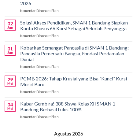
2026
Komentar Dinonaktifkan
pada
Gemilang
di
Solusi Akses Pendidikan, SMAN 1 Bandung Siapkan
02
Bali!
Jun
Kuota Khusus 66 Kursi Sebagai Sekolah Penyangga
Siswa
Komentar Dinonaktifkan
pada
SMAN
Solusi
1
Akses
Kobarkan Semangat Pancasila di SMAN 1 Bandung:
Bandung
01
Pendidikan,
Borong
Jun
Pancasila Pemersatu Bangsa, Fondasi Perdamaian
SMAN
Medali
Dunia!
1
di
Komentar Dinonaktifkan
pada
Bandung
International
Kobarkan
Siapkan
Applied
Semangat
Kuota
PCMB 2026: Tahap Krusial yang Bisa “Kunci” Kursi
Biology
29
Pancasila
Khusus
Mei
Murid Baru
Olympiad
di
66
2026
Komentar Dinonaktifkan
pada
SMAN
Kursi
PCMB
1
Sebagai
2026:
Kabar Gembira! 388 Siswa Kelas XII SMAN 1
Bandung:
Sekolah
04
Tahap
Pancasila
Mei
Bandung Berhasil Lulus 100%
Penyangga
Krusial
Pemersatu
Komentar Dinonaktifkan
pada
yang
Bangsa,
Kabar
Bisa
Fondasi
Gembira!
“Kunci”
Perdamaian
388
Agustus 2026
Kursi
Dunia!