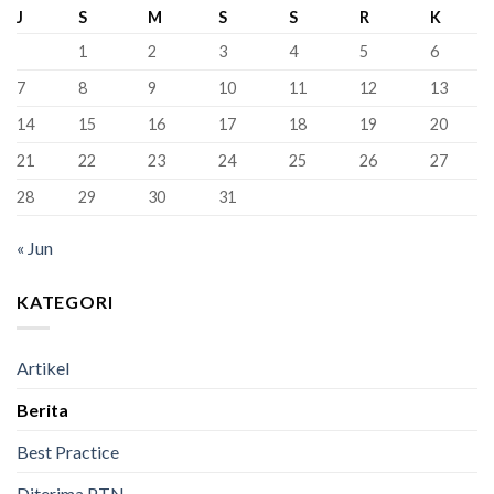
Siswa
Murid
J
S
M
S
S
R
K
Kelas
Baru
XII
1
2
3
4
5
6
SMAN
1
7
8
9
10
11
12
13
Bandung
Berhasil
14
15
16
17
18
19
20
Lulus
100%
21
22
23
24
25
26
27
28
29
30
31
« Jun
KATEGORI
Artikel
Berita
Best Practice
Diterima PTN