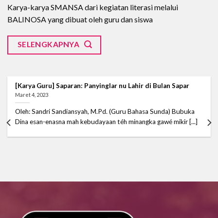
find at many other casinos.
why
click this link
is one of the best in the business.
Karya-karya SMANSA dari kegiatan literasi melalui
BALINOSA yang dibuat oleh guru dan siswa
SELENGKAPNYA
[Karya Guru] Saparan: Panyinglar nu Lahir di Bulan Sapar
Maret 4, 2023
Oleh: Sandri Sandiansyah, M.Pd. (Guru Bahasa Sunda) Bubuka
Dina esan-enasna mah kebudayaan téh minangka gawé mikir [...]