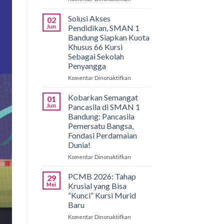
Gemilang
di
Solusi Akses
02
Bali!
Jun
Pendidikan, SMAN 1
Siswa
Bandung Siapkan Kuota
SMAN
Khusus 66 Kursi
1
Sebagai Sekolah
Bandung
Penyangga
Borong
Medali
Komentar Dinonaktifkan
pada
di
Solusi
International
Akses
Kobarkan Semangat
01
Applied
Pendidikan,
Jun
Pancasila di SMAN 1
Biology
SMAN
Bandung: Pancasila
Olympiad
1
Pemersatu Bangsa,
2026
Bandung
Fondasi Perdamaian
Siapkan
Dunia!
Kuota
Khusus
Komentar Dinonaktifkan
pada
66
Kobarkan
Kursi
Semangat
PCMB 2026: Tahap
29
Sebagai
Pancasila
Mei
Krusial yang Bisa
Sekolah
di
“Kunci” Kursi Murid
Penyangga
SMAN
Baru
1
Bandung:
Komentar Dinonaktifkan
pada