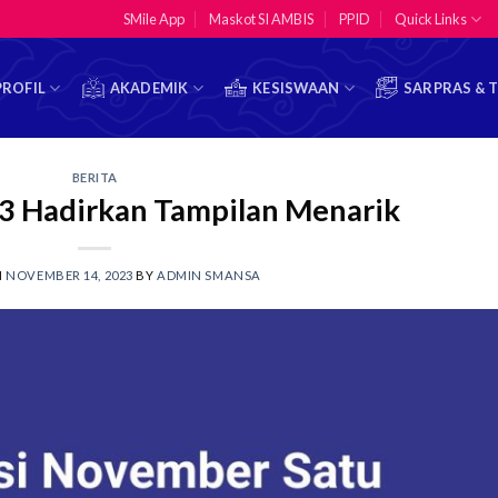
SMile App
Maskot SI AMBIS
PPID
Quick Links
PROFIL
AKADEMIK
KESISWAAN
SARPRAS & 
BERITA
 Hadirkan Tampilan Menarik
N
NOVEMBER 14, 2023
BY
ADMIN SMANSA