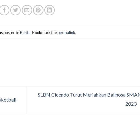
as posted in
Berita
. Bookmark the
permalink
.
SLBN Cicendo Turut Meriahkan Balinosa SMA
ketball
2023