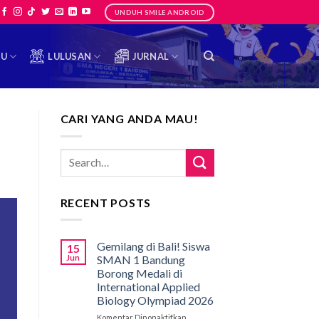
UNDUH SMILE ANDROID
TU
LULUSAN
JURNAL
CARI YANG ANDA MAU!
RECENT POSTS
Gemilang di Bali! Siswa
15
Jun
SMAN 1 Bandung
Borong Medali di
International Applied
Biology Olympiad 2026
Komentar Dinonaktifkan
pada