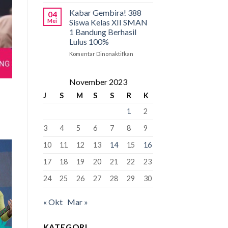
Pancasila
PCMB
Pemersatu
2026:
Kabar Gembira! 388
04
Bangsa,
Tahap
Mei
Siswa Kelas XII SMAN
Fondasi
Krusial
1 Bandung Berhasil
Perdamaian
yang
Lulus 100%
Dunia!
Bisa
“Kunci”
Komentar Dinonaktifkan
pada
Kursi
Kabar
Murid
Gembira!
Baru
388
November 2023
Siswa
J
S
M
S
S
R
K
Kelas
XII
1
2
SMAN
1
3
4
5
6
7
8
9
Bandung
Berhasil
10
11
12
13
14
15
16
Lulus
100%
17
18
19
20
21
22
23
24
25
26
27
28
29
30
« Okt
Mar »
KATEGORI