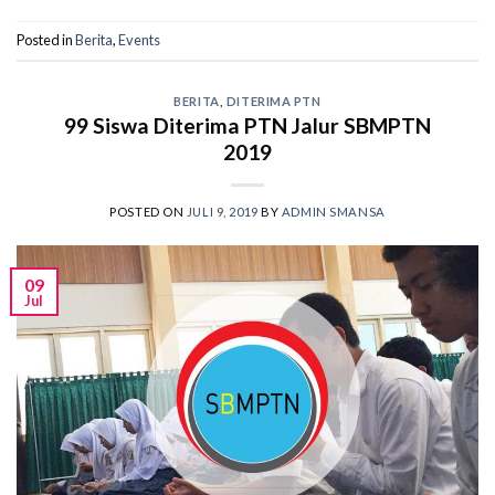
Posted in
Berita
,
Events
BERITA
,
DITERIMA PTN
99 Siswa Diterima PTN Jalur SBMPTN
2019
POSTED ON
JULI 9, 2019
BY
ADMIN SMANSA
09
Jul