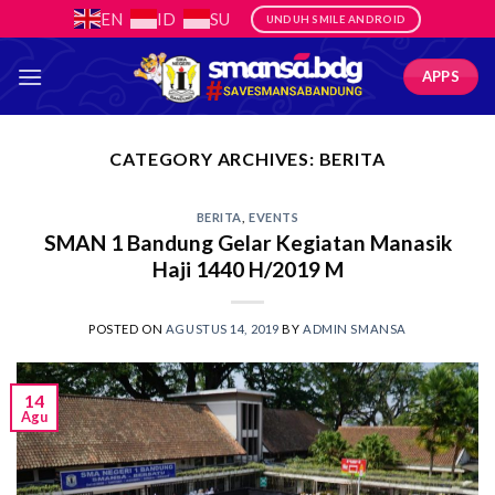
Skip
EN
ID
SU
UNDUH SMILE ANDROID
to
content
APPS
CATEGORY ARCHIVES:
BERITA
BERITA
,
EVENTS
SMAN 1 Bandung Gelar Kegiatan Manasik
Haji 1440 H/2019 M
POSTED ON
AGUSTUS 14, 2019
BY
ADMIN SMANSA
14
Agu