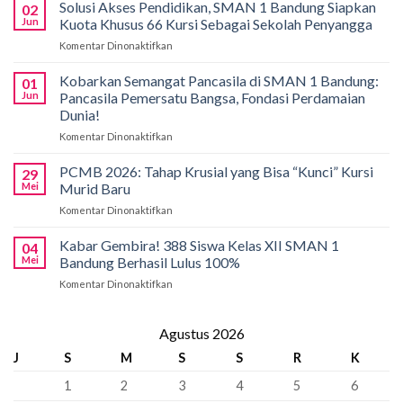
di
Solusi Akses Pendidikan, SMAN 1 Bandung Siapkan
02
Bali!
Jun
Kuota Khusus 66 Kursi Sebagai Sekolah Penyangga
Siswa
Komentar Dinonaktifkan
pada
SMAN
Solusi
1
Akses
Kobarkan Semangat Pancasila di SMAN 1 Bandung:
Bandung
01
Pendidikan,
Borong
Jun
Pancasila Pemersatu Bangsa, Fondasi Perdamaian
SMAN
Medali
Dunia!
1
di
Komentar Dinonaktifkan
pada
Bandung
International
Kobarkan
Siapkan
Applied
Semangat
Kuota
PCMB 2026: Tahap Krusial yang Bisa “Kunci” Kursi
Biology
29
Pancasila
Khusus
Mei
Murid Baru
Olympiad
di
66
2026
Komentar Dinonaktifkan
pada
SMAN
Kursi
PCMB
1
Sebagai
2026:
Kabar Gembira! 388 Siswa Kelas XII SMAN 1
Bandung:
Sekolah
04
Tahap
Pancasila
Mei
Bandung Berhasil Lulus 100%
Penyangga
Krusial
Pemersatu
Komentar Dinonaktifkan
pada
yang
Bangsa,
Kabar
Bisa
Fondasi
Gembira!
“Kunci”
Perdamaian
388
Agustus 2026
Kursi
Dunia!
Siswa
Murid
J
S
M
S
S
R
K
Kelas
Baru
XII
1
2
3
4
5
6
SMAN