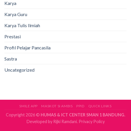
Karya
Karya Guru
Karya Tulis Ilmiah
Prestasi
Profil Pelajar Pancasila
Sastra
Uncategorized
SMILE APP
MASKOT SI AMBIS
PPID
QUICK LINKS
Copyright 2026 ©
HUMAS & ICT CENTER SMAN 1 BANDUNG.
Developed by
Rijki Ramdani.
Privacy Policy