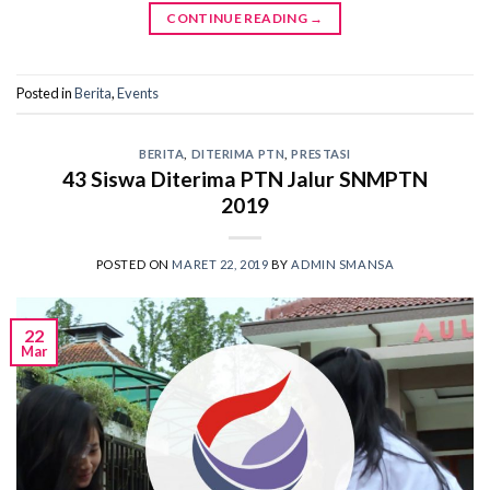
CONTINUE READING
→
Posted in
Berita
,
Events
BERITA
,
DITERIMA PTN
,
PRESTASI
43 Siswa Diterima PTN Jalur SNMPTN
2019
POSTED ON
MARET 22, 2019
BY
ADMIN SMANSA
22
Mar