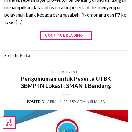
menampilkan data antrean calon peserta didik menyerupai
pelayanan bank kepada para nasabah. “Nomor antrean F7 ke
loket […]
CONTINUE READING
→
Posted in
Berita
BERITA
,
EVENTS
Pengumuman untuk Peserta UTBK
SBMPTN Lokasi : SMAN 1 Bandung
POSTED ON
APRIL 11, 2019
BY
ADMIN SMANSA
11
Apr