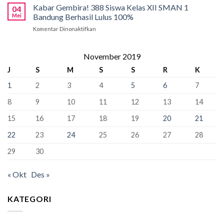
2026:
Kabar Gembira! 388 Siswa Kelas XII SMAN 1
Bandung:
Sekolah
04
Tahap
Pancasila
Mei
Bandung Berhasil Lulus 100%
Penyangga
Krusial
Pemersatu
Komentar Dinonaktifkan
pada
yang
Bangsa,
Kabar
Bisa
Fondasi
Gembira!
“Kunci”
Perdamaian
388
November 2019
Kursi
Dunia!
Siswa
Murid
J
S
M
S
S
R
K
Kelas
Baru
XII
1
2
3
4
5
6
7
SMAN
1
8
9
10
11
12
13
14
Bandung
Berhasil
15
16
17
18
19
20
21
Lulus
100%
22
23
24
25
26
27
28
29
30
« Okt
Des »
KATEGORI