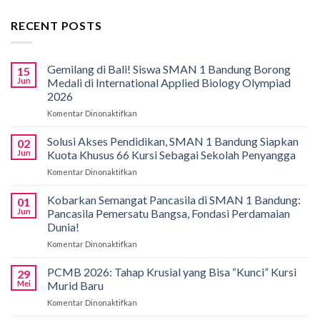
RECENT POSTS
Gemilang di Bali! Siswa SMAN 1 Bandung Borong
15
Jun
Medali di International Applied Biology Olympiad
2026
Komentar Dinonaktifkan
pada
Gemilang
di
Solusi Akses Pendidikan, SMAN 1 Bandung Siapkan
02
Bali!
Jun
Kuota Khusus 66 Kursi Sebagai Sekolah Penyangga
Siswa
Komentar Dinonaktifkan
pada
SMAN
Solusi
1
Akses
Kobarkan Semangat Pancasila di SMAN 1 Bandung:
Bandung
01
Pendidikan,
Borong
Jun
Pancasila Pemersatu Bangsa, Fondasi Perdamaian
SMAN
Medali
Dunia!
1
di
Komentar Dinonaktifkan
pada
Bandung
International
Kobarkan
Siapkan
Applied
Semangat
Kuota
PCMB 2026: Tahap Krusial yang Bisa “Kunci” Kursi
Biology
29
Pancasila
Khusus
Mei
Murid Baru
Olympiad
di
66
2026
Komentar Dinonaktifkan
pada
SMAN
Kursi
PCMB
1
Sebagai