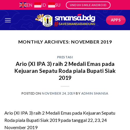
Skip
EN
ID
SU
UNDUH SMILE ANDROID
to
content
APPS
MONTHLY ARCHIVES:
NOVEMBER 2019
PRESTASI
Ario (XI IPA 3) raih 2 Medali Emas pada
Kejuaran Sepatu Roda piala Bupati Siak
2019
POSTED ON
NOVEMBER 24, 2019
BY
ADMIN SMANSA
Ario (XI IPA 3) raih 2 Medali Emas pada Kejuaran Sepatu
Roda piala Bupati Siak 2019 pada tanggal 22, 23, 24
November 2019