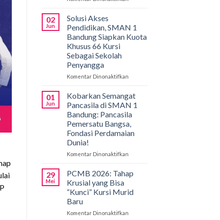
Gemilang
di
Solusi Akses
02
Bali!
Jun
Pendidikan, SMAN 1
Siswa
Bandung Siapkan Kuota
SMAN
Khusus 66 Kursi
1
Sebagai Sekolah
Bandung
Penyangga
Borong
Medali
Komentar Dinonaktifkan
pada
di
Solusi
International
Akses
Kobarkan Semangat
01
Applied
Pendidikan,
Jun
Pancasila di SMAN 1
Biology
SMAN
Bandung: Pancasila
Olympiad
1
Pemersatu Bangsa,
2026
Bandung
Fondasi Perdamaian
Siapkan
Dunia!
Kuota
Khusus
Komentar Dinonaktifkan
pada
66
hap
Kobarkan
Kursi
Semangat
PCMB 2026: Tahap
29
lai
Sebagai
Pancasila
Mei
Krusial yang Bisa
Sekolah
MP
di
“Kunci” Kursi Murid
Penyangga
SMAN
Baru
1
Bandung:
Komentar Dinonaktifkan
pada