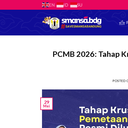
Skip
EN
ID
SU
to
content
PCMB 2026: Tahap Kru
POSTED
29
Mei