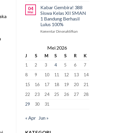
Pancasila
PCMB
Pemersatu
2026:
Kabar Gembira! 388
04
Bangsa,
Tahap
Mei
Siswa Kelas XII SMAN
aka
Fondasi
Krusial
1 Bandung Berhasil
Perdamaian
yang
Lulus 100%
Dunia!
Bisa
“Kunci”
Komentar Dinonaktifkan
pada
Kursi
Kabar
a
Murid
Gembira!
Baru
388
Mei 2026
Siswa
J
S
M
S
S
R
K
Kelas
XII
1
2
3
4
5
6
7
SMAN
1
8
9
10
11
12
13
14
Bandung
Berhasil
15
16
17
18
19
20
21
Lulus
100%
22
23
24
25
26
27
28
29
30
31
« Apr
Jun »
KATEGORI
ni