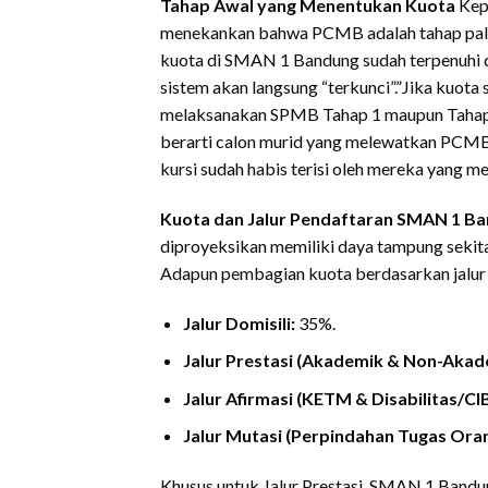
Tahap Awal yang Menentukan Kuota
Kepa
menekankan bahwa PCMB adalah tahap palin
kuota di SMAN 1 Bandung sudah terpenuhi 
sistem akan langsung “terkunci”.”Jika kuota
melaksanakan SPMB Tahap 1 maupun Tahap 2 r
berarti calon murid yang melewatkan PCMB
kursi sudah habis terisi oleh mereka yang m
Kuota dan Jalur Pendaftaran SMAN 1 B
diproyeksikan memiliki daya tampung sekit
Adapun pembagian kuota berdasarkan jalur 
Jalur Domisili:
35%.
Jalur Prestasi (Akademik & Non-Akad
Jalur Afirmasi (KETM & Disabilitas/CIB
Jalur Mutasi (Perpindahan Tugas Ora
Khusus untuk Jalur Prestasi, SMAN 1 Bandu