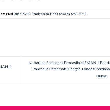
d tagged
Jabar
,
PCMB
,
Pendaftaran
,
PPDB
,
Sekolah
,
SMA
,
SPMB
.
Kobarkan Semangat Pancasila di SMAN 1 Band
SMAN 1
Pancasila Pemersatu Bangsa, Fondasi Perdam
Dunia!