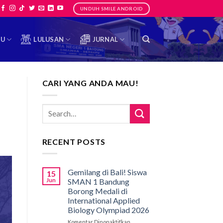
UNDUH SMILE ANDROID
TU
LULUSAN
JURNAL
CARI YANG ANDA MAU!
RECENT POSTS
Gemilang di Bali! Siswa
15
Jun
SMAN 1 Bandung
Borong Medali di
International Applied
Biology Olympiad 2026
Komentar Dinonaktifkan
pada