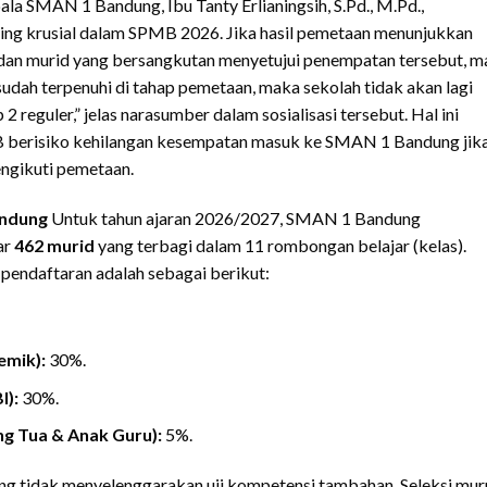
la SMAN 1 Bandung, Ibu Tanty Erlianingsih, S.Pd., M.Pd.,
g krusial dalam SPMB 2026. Jika hasil pemetaan menunjukkan
dan murid yang bersangkutan menyetujui penempatan tersebut, m
 sudah terpenuhi di tahap pemetaan, maka sekolah tidak akan lagi
eguler,” jelas narasumber dalam sosialisasi tersebut. Hal ini
 berisiko kehilangan kesempatan masuk ke SMAN 1 Bandung jik
engikuti pemetaan.
andung
Untuk tahun ajaran 2026/2027, SMAN 1 Bandung
ar
462 murid
yang terbagi dalam 11 rombongan belajar (kelas).
pendaftaran adalah sebagai berikut:
emik):
30%.
I):
30%.
ng Tua & Anak Guru):
5%.
ng tidak menyelenggarakan uji kompetensi tambahan. Seleksi mur