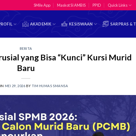
SMile App
Maskot SI AMBIS
PPID
Quick Links
PROFIL
AKADEMIK
KESISWAAN
SARPRAS & 
BERITA
sial yang Bisa “Kunci” Kursi Murid
Baru
 ON
MEI 29, 2026
BY
TIM HUMAS SMANSA