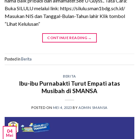
nama baik pribadi dan almamater.See U Guyss.. Tata Cara:
Buka SILULU melalui link: https://silulu.sman1bdg.sch.id/
Masukan NIS dan Tanggal-Bulan-Tahun lahir Klik tombol
“Lihat Kelulusan”
CONTINUE READING
→
Posted in
Berita
BERITA
Ibu-ibu Purnabakti Turut Empati atas
Musibah di SMANSA
POSTED ON
MEI 4, 2023
BY
ADMIN SMANSA
04
Mei