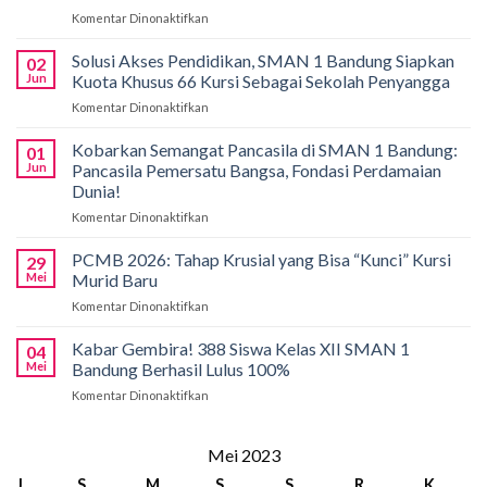
Komentar Dinonaktifkan
pada
Gemilang
di
Solusi Akses Pendidikan, SMAN 1 Bandung Siapkan
02
Bali!
Jun
Kuota Khusus 66 Kursi Sebagai Sekolah Penyangga
Siswa
Komentar Dinonaktifkan
pada
SMAN
Solusi
1
Akses
Kobarkan Semangat Pancasila di SMAN 1 Bandung:
Bandung
01
Pendidikan,
Borong
Jun
Pancasila Pemersatu Bangsa, Fondasi Perdamaian
SMAN
Medali
Dunia!
1
di
Komentar Dinonaktifkan
pada
Bandung
International
Kobarkan
Siapkan
Applied
Semangat
Kuota
PCMB 2026: Tahap Krusial yang Bisa “Kunci” Kursi
Biology
29
Pancasila
Khusus
Mei
Murid Baru
Olympiad
di
66
2026
Komentar Dinonaktifkan
pada
SMAN
Kursi
PCMB
1
Sebagai
2026:
Kabar Gembira! 388 Siswa Kelas XII SMAN 1
Bandung:
Sekolah
04
Tahap
Pancasila
Mei
Bandung Berhasil Lulus 100%
Penyangga
Krusial
Pemersatu
Komentar Dinonaktifkan
pada
yang
Bangsa,
Kabar
Bisa
Fondasi
Gembira!
“Kunci”
Perdamaian
388
Mei 2023
Kursi
Dunia!
Siswa
Murid
J
S
M
S
S
R
K