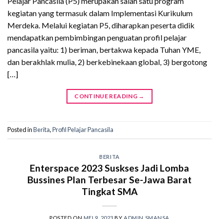
Pelajar Pancasila (P5) merupakan salah satu program
kegiatan yang termasuk dalam Implementasi Kurikulum
Merdeka. Melalui kegiatan P5, diharapkan peserta didik
mendapatkan pembimbingan penguatan profil pelajar
pancasila yaitu: 1) beriman, bertakwa kepada Tuhan YME,
dan berakhlak mulia, 2) berkebinekaan global, 3) bergotong
[…]
CONTINUE READING
→
Posted in
Berita
,
Profil Pelajar Pancasila
BERITA
Enterspace 2023 Suskses Jadi Lomba
Bussines Plan Terbesar Se-Jawa Barat
Tingkat SMA
POSTED ON
MEI 9, 2023
BY
ADMIN SMANSA