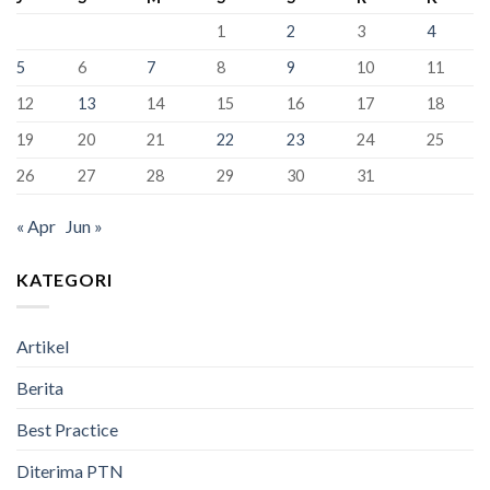
Kelas
Baru
XII
1
2
3
4
SMAN
1
5
6
7
8
9
10
11
Bandung
Berhasil
12
13
14
15
16
17
18
Lulus
100%
19
20
21
22
23
24
25
26
27
28
29
30
31
« Apr
Jun »
KATEGORI
Artikel
Berita
Best Practice
Diterima PTN