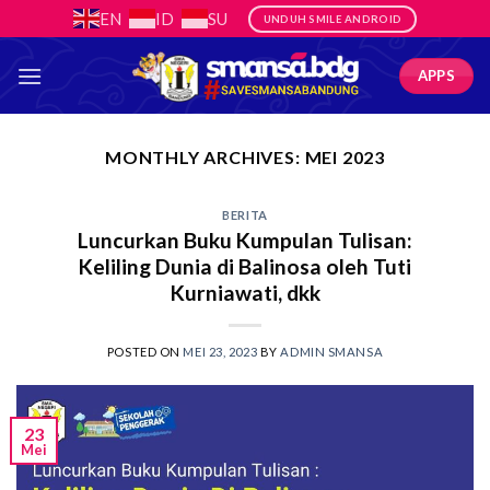
Skip
EN
ID
SU
UNDUH SMILE ANDROID
to
content
APPS
MONTHLY ARCHIVES:
MEI 2023
BERITA
Luncurkan Buku Kumpulan Tulisan:
Keliling Dunia di Balinosa oleh Tuti
Kurniawati, dkk
POSTED ON
MEI 23, 2023
BY
ADMIN SMANSA
23
Mei