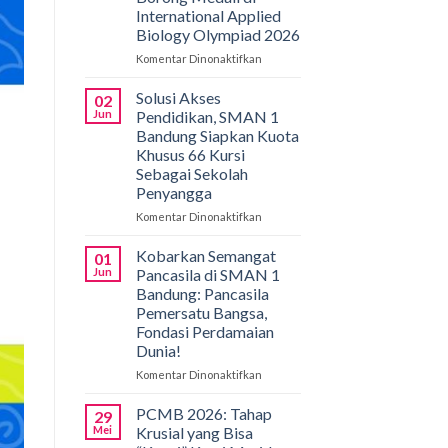
International Applied
Biology Olympiad 2026
Komentar Dinonaktifkan
pada
Gemilang
di
Solusi Akses
02
Bali!
Jun
Pendidikan, SMAN 1
Siswa
Bandung Siapkan Kuota
SMAN
Khusus 66 Kursi
1
Sebagai Sekolah
Bandung
Penyangga
Borong
Medali
Komentar Dinonaktifkan
pada
di
Solusi
International
Akses
Kobarkan Semangat
01
Applied
Pendidikan,
Jun
Pancasila di SMAN 1
Biology
SMAN
Bandung: Pancasila
Olympiad
1
Pemersatu Bangsa,
2026
Bandung
Fondasi Perdamaian
Siapkan
Dunia!
Kuota
Khusus
Komentar Dinonaktifkan
pada
66
Kobarkan
Kursi
Semangat
PCMB 2026: Tahap
29
Sebagai
Pancasila
Mei
Krusial yang Bisa
Sekolah
di