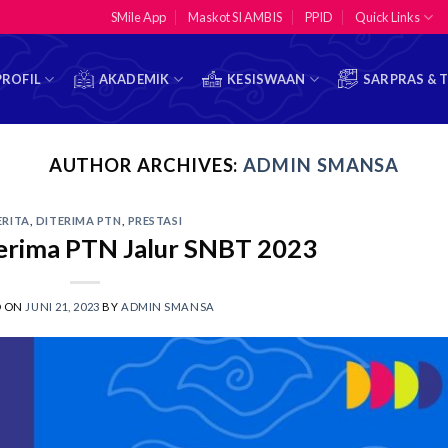
SMile App
Maskot SI AMBIS
PPID
Quick Links
PROFIL
AKADEMIK
KESISWAAN
SARPRAS & 
AUTHOR ARCHIVES:
ADMIN SMANSA
ERITA
,
DITERIMA PTN
,
PRESTASI
terima PTN Jalur SNBT 2023
D ON
JUNI 21, 2023
BY
ADMIN SMANSA