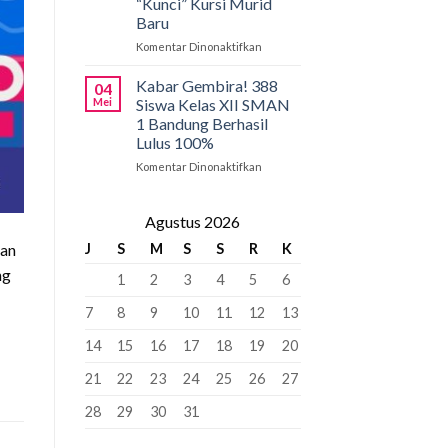
“Kunci” Kursi Murid
Penyangga
SMAN
Baru
1
Bandung:
Komentar Dinonaktifkan
pada
Pancasila
PCMB
Pemersatu
2026:
Kabar Gembira! 388
04
Bangsa,
Tahap
Mei
Siswa Kelas XII SMAN
Fondasi
Krusial
1 Bandung Berhasil
Perdamaian
yang
Lulus 100%
Dunia!
Bisa
“Kunci”
Komentar Dinonaktifkan
pada
Kursi
Kabar
Murid
Gembira!
Baru
388
Agustus 2026
Siswa
uan
J
S
M
S
S
R
K
Kelas
XII
ng
1
2
3
4
5
6
SMAN
1
7
8
9
10
11
12
13
Bandung
Berhasil
14
15
16
17
18
19
20
Lulus
100%
21
22
23
24
25
26
27
28
29
30
31