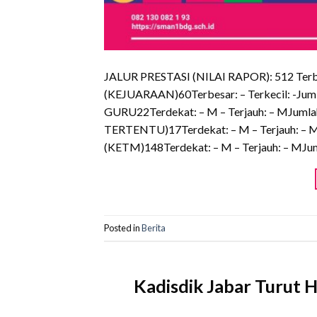
JALUR PRESTASI (NILAI RAPOR): 512 Terbes
(KEJUARAAN)60Terbesar: – Terkecil: -J
GURU22Terdekat: – M – Terjauh: – MJumla
TERTENTU)17Terdekat: – M – Terjauh: – M
(KETM)148Terdekat: – M – Terjauh: – MJum
Posted in
Berita
Kadisdik Jabar Turut