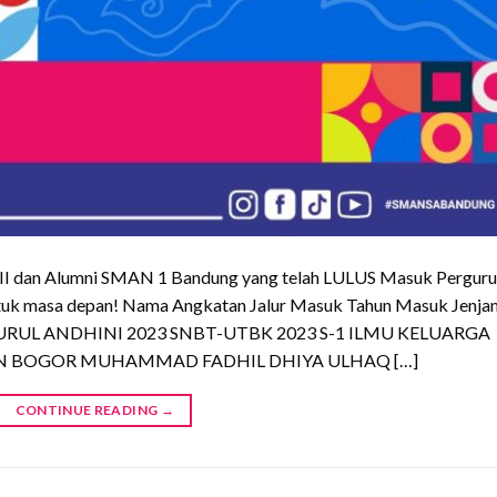
s XII dan Alumni SMAN 1 Bandung yang telah LULUS Masuk Pergur
ntuk masa depan! Nama Angkatan Jalur Masuk Tahun Masuk Jenja
I NURUL ANDHINI 2023 SNBT-UTBK 2023 S-1 ILMU KELUARGA
N BOGOR MUHAMMAD FADHIL DHIYA ULHAQ […]
CONTINUE READING
→