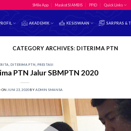
SMile App
Maskot SI AMBIS
PPID
Quick Links
PROFIL
AKADEMIK
KESISWAAN
SARPRAS & 
CATEGORY ARCHIVES:
DITERIMA PTN
ERITA
,
DITERIMA PTN
,
PRESTASI
erima PTN Jalur SBMPTN 2020
D ON
JUNI 23, 2020
BY
ADMIN SMANSA