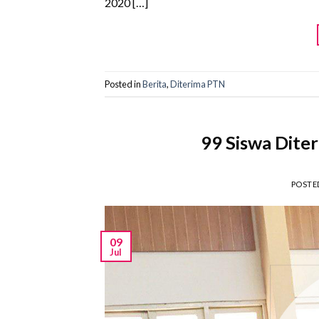
2020 […]
Posted in
Berita
,
Diterima PTN
99 Siswa Dit
POSTE
09
Jul