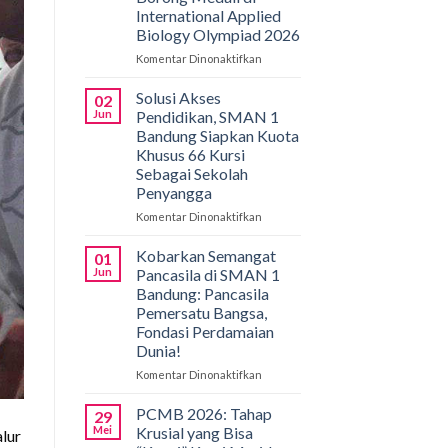
International Applied
Biology Olympiad 2026
Komentar Dinonaktifkan
pada
Gemilang
di
Solusi Akses
02
Bali!
Jun
Pendidikan, SMAN 1
Siswa
Bandung Siapkan Kuota
SMAN
Khusus 66 Kursi
1
Sebagai Sekolah
Bandung
Penyangga
Borong
Medali
Komentar Dinonaktifkan
pada
di
Solusi
International
Akses
Kobarkan Semangat
01
Applied
Pendidikan,
Jun
Pancasila di SMAN 1
Biology
SMAN
Bandung: Pancasila
Olympiad
1
Pemersatu Bangsa,
2026
Bandung
Fondasi Perdamaian
Siapkan
Dunia!
Kuota
Khusus
Komentar Dinonaktifkan
pada
66
Kobarkan
Kursi
Semangat
PCMB 2026: Tahap
29
Sebagai
Pancasila
Mei
Krusial yang Bisa
lur
Sekolah
di