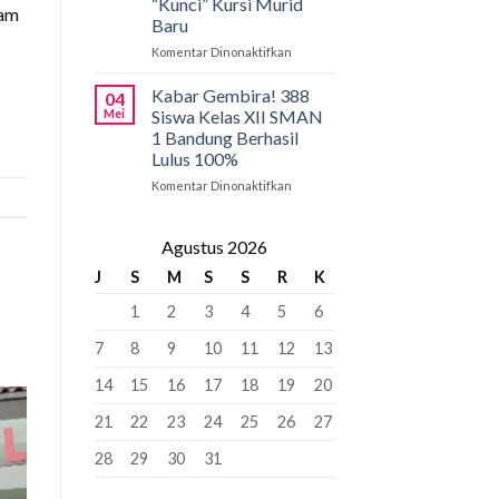
“Kunci” Kursi Murid
Penyangga
ram
SMAN
Baru
1
Bandung:
Komentar Dinonaktifkan
pada
Pancasila
PCMB
Pemersatu
2026:
Kabar Gembira! 388
04
Bangsa,
Tahap
Mei
Siswa Kelas XII SMAN
Fondasi
Krusial
1 Bandung Berhasil
Perdamaian
yang
Lulus 100%
Dunia!
Bisa
“Kunci”
Komentar Dinonaktifkan
pada
Kursi
Kabar
Murid
Gembira!
Baru
388
Agustus 2026
Siswa
J
S
M
S
S
R
K
Kelas
XII
1
2
3
4
5
6
SMAN
1
7
8
9
10
11
12
13
Bandung
Berhasil
14
15
16
17
18
19
20
Lulus
100%
21
22
23
24
25
26
27
28
29
30
31