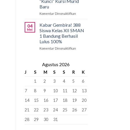
“Kunci” Kursi Murid
Penyangga
SMAN
Baru
1
Bandung:
Komentar Dinonaktifkan
pada
Pancasila
PCMB
Pemersatu
2026:
Kabar Gembira! 388
04
Bangsa,
Tahap
Mei
Siswa Kelas XII SMAN
Fondasi
Krusial
1 Bandung Berhasil
Perdamaian
yang
Lulus 100%
Dunia!
Bisa
“Kunci”
Komentar Dinonaktifkan
pada
Kursi
Kabar
Murid
Gembira!
Baru
388
Agustus 2026
Siswa
J
S
M
S
S
R
K
Kelas
XII
1
2
3
4
5
6
SMAN
1
7
8
9
10
11
12
13
Bandung
Berhasil
14
15
16
17
18
19
20
Lulus
100%
21
22
23
24
25
26
27
28
29
30
31