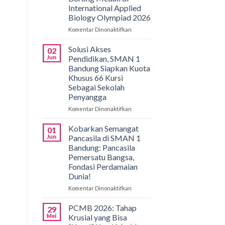
International Applied
Biology Olympiad 2026
Komentar Dinonaktifkan
pada
Gemilang
di
Solusi Akses
02
Bali!
Jun
Pendidikan, SMAN 1
Siswa
Bandung Siapkan Kuota
SMAN
Khusus 66 Kursi
1
Sebagai Sekolah
Bandung
Penyangga
Borong
Medali
Komentar Dinonaktifkan
pada
di
Solusi
International
Akses
Kobarkan Semangat
01
Applied
Pendidikan,
Jun
Pancasila di SMAN 1
Biology
SMAN
Bandung: Pancasila
Olympiad
1
Pemersatu Bangsa,
2026
Bandung
Fondasi Perdamaian
Siapkan
Dunia!
Kuota
Khusus
Komentar Dinonaktifkan
pada
66
Kobarkan
Kursi
Semangat
PCMB 2026: Tahap
29
Sebagai
Pancasila
Mei
Krusial yang Bisa
Sekolah
di