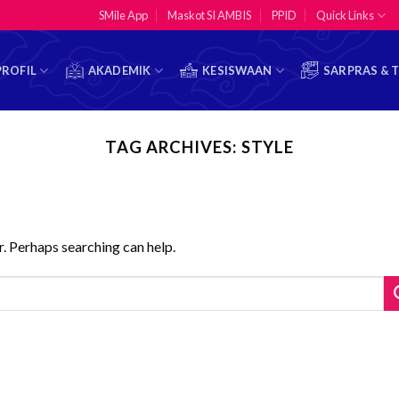
SMile App
Maskot SI AMBIS
PPID
Quick Links
PROFIL
AKADEMIK
KESISWAAN
SARPRAS & 
TAG ARCHIVES:
STYLE
r. Perhaps searching can help.