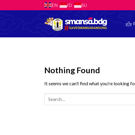
Skip
EN
ID
SU
to
content
Nothing Found
It seems we can’t find what you’re looking fo