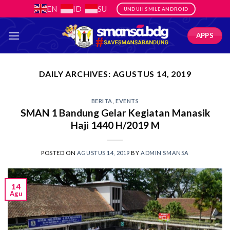
Skip
EN
ID
SU
UNDUH SMILE ANDROID
to
content
APPS
DAILY ARCHIVES:
AGUSTUS 14, 2019
BERITA
,
EVENTS
SMAN 1 Bandung Gelar Kegiatan Manasik
Haji 1440 H/2019 M
POSTED ON
AGUSTUS 14, 2019
BY
ADMIN SMANSA
14
Agu