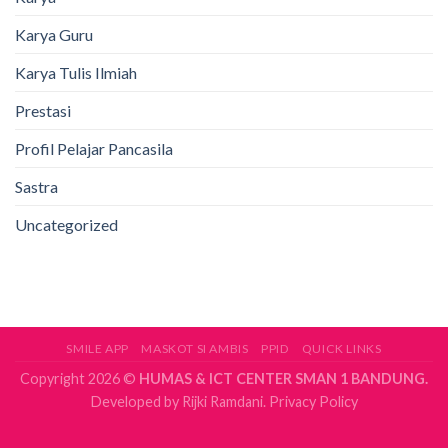
Karya Guru
Karya Tulis Ilmiah
Prestasi
Profil Pelajar Pancasila
Sastra
Uncategorized
SMILE APP
MASKOT SI AMBIS
PPID
QUICK LINKS
Copyright 2026 ©
HUMAS & ICT CENTER SMAN 1 BANDUNG.
Developed by
Rijki Ramdani.
Privacy Policy