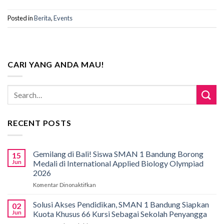
Posted in
Berita
,
Events
CARI YANG ANDA MAU!
RECENT POSTS
Gemilang di Bali! Siswa SMAN 1 Bandung Borong
15
Jun
Medali di International Applied Biology Olympiad
2026
Komentar Dinonaktifkan
pada
Gemilang
di
Solusi Akses Pendidikan, SMAN 1 Bandung Siapkan
02
Bali!
Jun
Kuota Khusus 66 Kursi Sebagai Sekolah Penyangga
Siswa