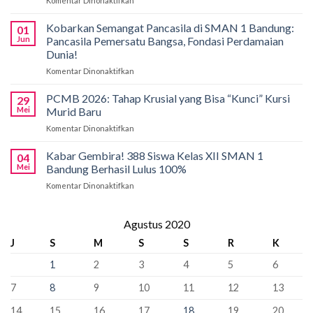
Komentar Dinonaktifkan
pada
SMAN
Solusi
1
Akses
Kobarkan Semangat Pancasila di SMAN 1 Bandung:
Bandung
01
Pendidikan,
Borong
Jun
Pancasila Pemersatu Bangsa, Fondasi Perdamaian
SMAN
Medali
Dunia!
1
di
Komentar Dinonaktifkan
pada
Bandung
International
Kobarkan
Siapkan
Applied
Semangat
Kuota
PCMB 2026: Tahap Krusial yang Bisa “Kunci” Kursi
Biology
29
Pancasila
Khusus
Mei
Murid Baru
Olympiad
di
66
2026
Komentar Dinonaktifkan
pada
SMAN
Kursi
PCMB
1
Sebagai
2026:
Kabar Gembira! 388 Siswa Kelas XII SMAN 1
Bandung:
Sekolah
04
Tahap
Pancasila
Mei
Bandung Berhasil Lulus 100%
Penyangga
Krusial
Pemersatu
Komentar Dinonaktifkan
pada
yang
Bangsa,
Kabar
Bisa
Fondasi
Gembira!
“Kunci”
Perdamaian
388
Agustus 2020
Kursi
Dunia!
Siswa
Murid
J
S
M
S
S
R
K
Kelas
Baru
XII
1
2
3
4
5
6
SMAN
1
7
8
9
10
11
12
13
Bandung
Berhasil
14
15
16
17
18
19
20