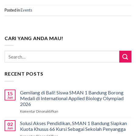
Posted in
Events
CARI YANG ANDA MAU!
RECENT POSTS
Gemilang di Bali! Siswa SMAN 1 Bandung Borong
15
Jun
Medali di International Applied Biology Olympiad
2026
Komentar Dinonaktifkan
pada
Gemilang
di
Solusi Akses Pendidikan, SMAN 1 Bandung Siapkan
02
Bali!
Jun
Kuota Khusus 66 Kursi Sebagai Sekolah Penyangga
Siswa