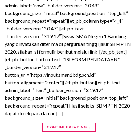
admin_label=”row” _builder_version=”3.0.48″
background_size=”initial” background_position=”top_left”
background_repeat=”repeat”][et_pb_column type=”4_4″
_builder_version=”3.0.47″][et_pb_text
_builder_version=”3.19.17″] Siswa SMA Negeri 1 Bandung
yang dinyatakan diterima di perguruan tinggi jalur SBMPTN
2020, silakan isi formulir berikut melalui link: [/et_pb_text]
[et_pb_button button_text=”ISI FORM PENDATAAN”
_builder_version=”3.19.17″
button_url=”https://input.sman1bdg.sch.id”
button_alignment=”center”][/et_pb_button][et_pb_text
admin_label=”Text” _builder_version=”3.19.17″
background_size=”initial” background_position=”top_left”
background_repeat=”repeat”] Hasil seleksi SBMPTN 2020
dapat di cek pada laman […]
CONTINUE READING
→