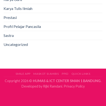
Karya Tulis Ilmiah
Prestasi
Profil Pelajar Pancasila
Sastra
Uncategorized
SMILE APP
MASKOT SI AMBIS
PPID
QUICK LINKS
Copyright 2026 ©
HUMAS & ICT CENTER SMAN 1 BANDUNG.
Developed by
Rijki Ramdani.
Privacy Policy