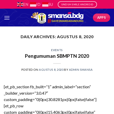
Skip
EN
ID
SU
UNDUH SMILE ANDROID
to
content
APPS
DAILY ARCHIVES:
AGUSTUS 8, 2020
EVENTS
Pengumuman SBMPTN 2020
POSTED ON
AGUSTUS 8, 2020
BY
ADMIN SMANSA
[et_pb_section fb_built=”1″ admin_label=”section”
_builder_version=”3.0.47″
custom_padding=”0|0px|30.8281px|0px|false|false”]
[et_pb_row
custom_padding=”0|0px|15.4063px|0px|false|false”