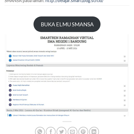
SMANSA pada laman:
http://belajar.sman1bdg.sch.id/
BUKA ELMU SMANSA