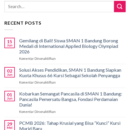
RECENT POSTS
Gemilang di Bali! Siswa SMAN 1 Bandung Borong
15
Jun
Medali di International Applied Biology Olympiad
2026
Komentar Dinonaktifkan
pada
Gemilang
di
Solusi Akses Pendidikan, SMAN 1 Bandung Siapkan
02
Bali!
Jun
Kuota Khusus 66 Kursi Sebagai Sekolah Penyangga
Siswa
Komentar Dinonaktifkan
pada
SMAN
Solusi
1
Akses
Kobarkan Semangat Pancasila di SMAN 1 Bandung:
Bandung
01
Pendidikan,
Borong
Jun
Pancasila Pemersatu Bangsa, Fondasi Perdamaian
SMAN
Medali
Dunia!
1
di
Komentar Dinonaktifkan
pada
Bandung
International
Kobarkan
Siapkan
Applied
Semangat
Kuota
PCMB 2026: Tahap Krusial yang Bisa “Kunci” Kursi
Biology
29
Pancasila
Khusus
Mei
Murid Baru
Olympiad