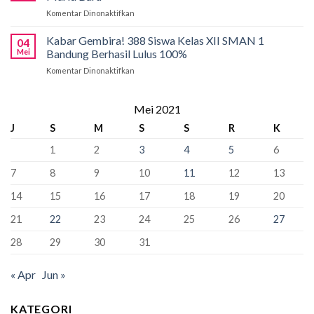
di
66
2026
Komentar Dinonaktifkan
pada
SMAN
Kursi
PCMB
1
Sebagai
2026:
Kabar Gembira! 388 Siswa Kelas XII SMAN 1
Bandung:
Sekolah
04
Tahap
Pancasila
Mei
Bandung Berhasil Lulus 100%
Penyangga
Krusial
Pemersatu
Komentar Dinonaktifkan
pada
yang
Bangsa,
Kabar
Bisa
Fondasi
Gembira!
“Kunci”
Perdamaian
388
Mei 2021
Kursi
Dunia!
Siswa
Murid
J
S
M
S
S
R
K
Kelas
Baru
XII
1
2
3
4
5
6
SMAN
1
7
8
9
10
11
12
13
Bandung
Berhasil
14
15
16
17
18
19
20
Lulus
100%
21
22
23
24
25
26
27
28
29
30
31
« Apr
Jun »
KATEGORI