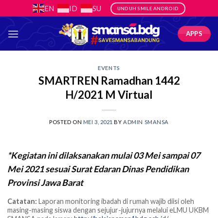
Skip
EN
ID
SU
UNDUH SMILE ANDROID
to
content
APPS
EVENTS
SMARTREN Ramadhan 1442
H/2021 M Virtual
POSTED ON
MEI 3, 2021
BY
ADMIN SMANSA
*Kegiatan ini dilaksanakan mulai 03 Mei sampai 07
Mei 2021 sesuai Surat Edaran Dinas Pendidikan
Provinsi Jawa Barat
Catatan:
Laporan monitoring ibadah di rumah wajib diisi oleh
masing-masing siswa dengan sejujur-jujurnya melalui eLMU UKBM