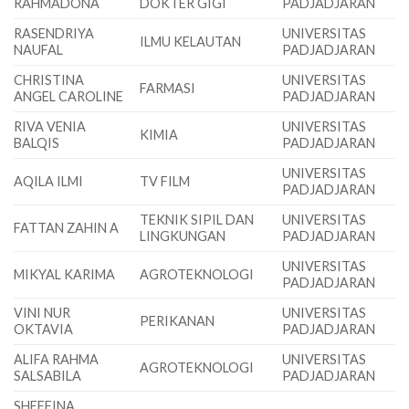
RAHMADONA
DOKTER GIGI
PADJADJARAN
RASENDRIYA
UNIVERSITAS
ILMU KELAUTAN
NAUFAL
PADJADJARAN
CHRISTINA
UNIVERSITAS
FARMASI
ANGEL CAROLINE
PADJADJARAN
RIVA VENIA
UNIVERSITAS
KIMIA
BALQIS
PADJADJARAN
UNIVERSITAS
AQILA ILMI
TV FILM
PADJADJARAN
TEKNIK SIPIL DAN
UNIVERSITAS
FATTAN ZAHIN A
LINGKUNGAN
PADJADJARAN
UNIVERSITAS
MIKYAL KARIMA
AGROTEKNOLOGI
PADJADJARAN
VINI NUR
UNIVERSITAS
PERIKANAN
OKTAVIA
PADJADJARAN
ALIFA RAHMA
UNIVERSITAS
AGROTEKNOLOGI
SALSABILA
PADJADJARAN
SHEFFINA