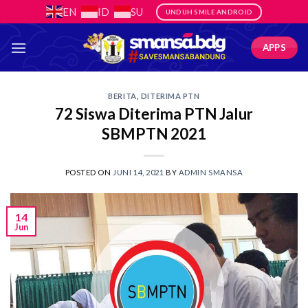
Skip
EN
ID
SU
UNDUH SMILE ANDROID
to
content
APPS
BERITA
,
DITERIMA PTN
72 Siswa Diterima PTN Jalur
SBMPTN 2021
POSTED ON
JUNI 14, 2021
BY
ADMIN SMANSA
14
Jun