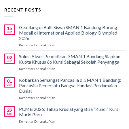
RECENT POSTS
Gemilang di Bali! Siswa SMAN 1 Bandung Borong
15
Jun
Medali di International Applied Biology Olympiad
2026
Komentar Dinonaktifkan
pada
Gemilang
di
Solusi Akses Pendidikan, SMAN 1 Bandung Siapkan
02
Bali!
Jun
Kuota Khusus 66 Kursi Sebagai Sekolah Penyangga
Siswa
Komentar Dinonaktifkan
pada
SMAN
Solusi
1
Akses
Kobarkan Semangat Pancasila di SMAN 1 Bandung:
Bandung
01
Pendidikan,
Borong
Jun
Pancasila Pemersatu Bangsa, Fondasi Perdamaian
SMAN
Medali
Dunia!
1
di
Komentar Dinonaktifkan
pada
Bandung
International
Kobarkan
Siapkan
Applied
Semangat
Kuota
PCMB 2026: Tahap Krusial yang Bisa “Kunci” Kursi
Biology
29
Pancasila
Khusus
Mei
Murid Baru
Olympiad
di
66
2026
Komentar Dinonaktifkan
pada
SMAN
Kursi
PCMB
1
Sebagai