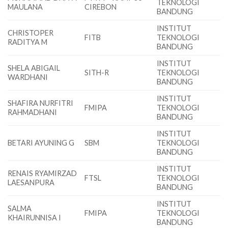
TEKNOLOGI
MAULANA
CIREBON
BANDUNG
INSTITUT
CHRISTOPER
FITB
TEKNOLOGI
RADITYA M
BANDUNG
INSTITUT
SHELA ABIGAIL
SITH-R
TEKNOLOGI
WARDHANI
BANDUNG
INSTITUT
SHAFIRA NURFITRI
FMIPA
TEKNOLOGI
RAHMADHANI
BANDUNG
INSTITUT
BETARI AYUNING G
SBM
TEKNOLOGI
BANDUNG
INSTITUT
RENAIS RYAMIRZAD
FTSL
TEKNOLOGI
LAESANPURA
BANDUNG
INSTITUT
SALMA
FMIPA
TEKNOLOGI
KHAIRUNNISA I
BANDUNG