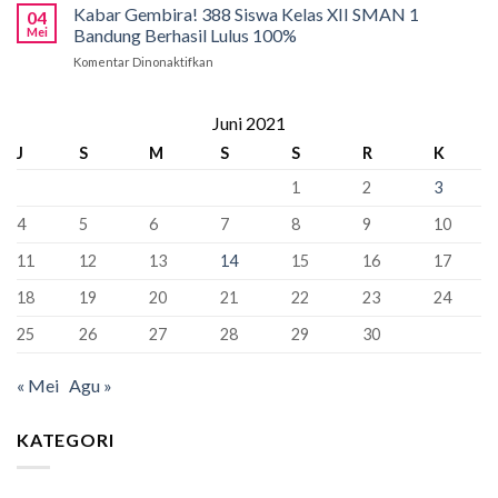
2026:
Kabar Gembira! 388 Siswa Kelas XII SMAN 1
Bandung:
Sekolah
04
Tahap
Pancasila
Mei
Bandung Berhasil Lulus 100%
Penyangga
Krusial
Pemersatu
Komentar Dinonaktifkan
pada
yang
Bangsa,
Kabar
Bisa
Fondasi
Gembira!
“Kunci”
Perdamaian
388
Juni 2021
Kursi
Dunia!
Siswa
Murid
J
S
M
S
S
R
K
Kelas
Baru
XII
1
2
3
SMAN
1
4
5
6
7
8
9
10
Bandung
Berhasil
11
12
13
14
15
16
17
Lulus
100%
18
19
20
21
22
23
24
25
26
27
28
29
30
« Mei
Agu »
KATEGORI