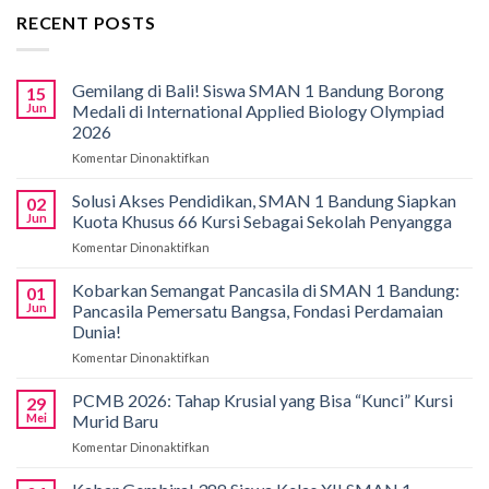
RECENT POSTS
Gemilang di Bali! Siswa SMAN 1 Bandung Borong
15
Jun
Medali di International Applied Biology Olympiad
2026
Komentar Dinonaktifkan
pada
Gemilang
di
Solusi Akses Pendidikan, SMAN 1 Bandung Siapkan
02
Bali!
Jun
Kuota Khusus 66 Kursi Sebagai Sekolah Penyangga
Siswa
Komentar Dinonaktifkan
pada
SMAN
Solusi
1
Akses
Kobarkan Semangat Pancasila di SMAN 1 Bandung:
Bandung
01
Pendidikan,
Borong
Jun
Pancasila Pemersatu Bangsa, Fondasi Perdamaian
SMAN
Medali
Dunia!
1
di
Komentar Dinonaktifkan
pada
Bandung
International
Kobarkan
Siapkan
Applied
Semangat
Kuota
PCMB 2026: Tahap Krusial yang Bisa “Kunci” Kursi
Biology
29
Pancasila
Khusus
Mei
Murid Baru
Olympiad
di
66
2026
Komentar Dinonaktifkan
pada
SMAN
Kursi
PCMB
1
Sebagai
2026:
Bandung:
Sekolah