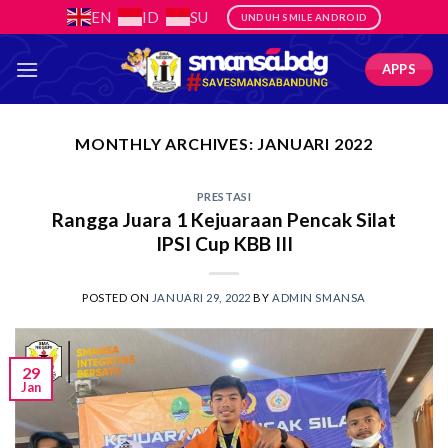
Skip
EN
ID
SU
UNDUH SMILE ANDROID
to
content
APPS
MONTHLY ARCHIVES:
JANUARI 2022
PRESTASI
Rangga Juara 1 Kejuaraan Pencak Silat
IPSI Cup KBB III
POSTED ON
JANUARI 29, 2022
BY
ADMIN SMANSA
29
Jan