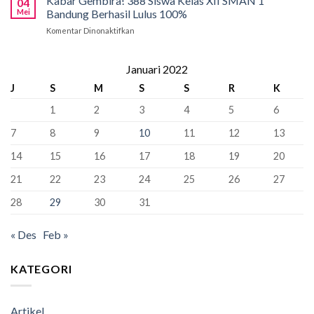
Kabar Gembira! 388 Siswa Kelas XII SMAN 1
04
Tahap
Pancasila
Mei
Bandung Berhasil Lulus 100%
Penyangga
Krusial
Pemersatu
Komentar Dinonaktifkan
pada
yang
Bangsa,
Kabar
Bisa
Fondasi
Gembira!
“Kunci”
Perdamaian
388
Januari 2022
Kursi
Dunia!
Siswa
Murid
J
S
M
S
S
R
K
Kelas
Baru
XII
1
2
3
4
5
6
SMAN
1
7
8
9
10
11
12
13
Bandung
Berhasil
14
15
16
17
18
19
20
Lulus
100%
21
22
23
24
25
26
27
28
29
30
31
« Des
Feb »
KATEGORI
Artikel