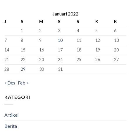
Kabar
Bisa
Fondasi
Gembira!
“Kunci”
Perdamaian
388
Januari 2022
Kursi
Dunia!
Siswa
Murid
J
S
M
S
S
R
K
Kelas
Baru
XII
1
2
3
4
5
6
SMAN
1
7
8
9
10
11
12
13
Bandung
Berhasil
14
15
16
17
18
19
20
Lulus
100%
21
22
23
24
25
26
27
28
29
30
31
« Des
Feb »
KATEGORI
Artikel
Berita