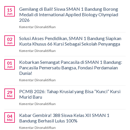
Gemilang di Bali! Siswa SMAN 1 Bandung Borong
15
Jun
Medali di International Applied Biology Olympiad
2026
Komentar Dinonaktifkan
pada
Gemilang
di
Solusi Akses Pendidikan, SMAN 1 Bandung Siapkan
02
Bali!
Jun
Kuota Khusus 66 Kursi Sebagai Sekolah Penyangga
Siswa
Komentar Dinonaktifkan
pada
SMAN
Solusi
1
Akses
Kobarkan Semangat Pancasila di SMAN 1 Bandung:
Bandung
01
Pendidikan,
Borong
Jun
Pancasila Pemersatu Bangsa, Fondasi Perdamaian
SMAN
Medali
Dunia!
1
di
Komentar Dinonaktifkan
pada
Bandung
International
Kobarkan
Siapkan
Applied
Semangat
Kuota
PCMB 2026: Tahap Krusial yang Bisa “Kunci” Kursi
Biology
29
Pancasila
Khusus
Mei
Murid Baru
Olympiad
di
66
2026
Komentar Dinonaktifkan
pada
SMAN
Kursi
PCMB
1
Sebagai
2026:
Kabar Gembira! 388 Siswa Kelas XII SMAN 1
Bandung:
Sekolah
04
Tahap
Pancasila
Mei
Bandung Berhasil Lulus 100%
Penyangga
Krusial
Pemersatu
Komentar Dinonaktifkan
pada
yang
Bangsa,