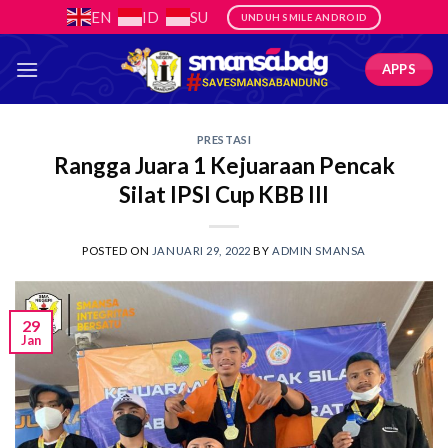
Skip
EN
ID
SU
UNDUH SMILE ANDROID
to
content
APPS
PRESTASI
Rangga Juara 1 Kejuaraan Pencak
Silat IPSI Cup KBB III
POSTED ON
JANUARI 29, 2022
BY
ADMIN SMANSA
29
Jan