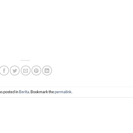
as posted in
Berita
. Bookmark the
permalink
.