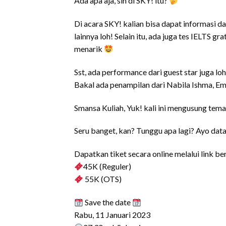
Ada apa aja, sih di SKY! itu?
Di acara SKY! kalian bisa dapat informasi d
lainnya loh! Selain itu, ada juga tes IELTS gr
menarik
Sst, ada performance dari guest star juga lo
Bakal ada penampilan dari Nabila Ishma, Emi
Smansa Kuliah, Yuk! kali ini mengusung tema
Seru banget, kan? Tunggu apa lagi? Ayo dat
Dapatkan tiket secara online melalui link b
45K (Reguler)
55K (OTS)
Save the date
Rabu, 11 Januari 2023