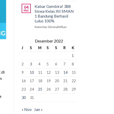
Pancasila
PCMB
Pemersatu
2026:
Kabar Gembira! 388
04
Bangsa,
Tahap
Mei
Siswa Kelas XII SMAN
Fondasi
Krusial
1 Bandung Berhasil
Perdamaian
yang
Lulus 100%
Dunia!
Bisa
“Kunci”
Komentar Dinonaktifkan
pada
Kursi
Kabar
Murid
Gembira!
Baru
388
Desember 2022
Siswa
J
S
M
S
S
R
K
Kelas
XII
1
SMAN
1
2
3
4
5
6
7
8
Bandung
Berhasil
 di
9
10
11
12
13
14
15
Lulus
n
100%
16
17
18
19
20
21
22
23
24
25
26
27
28
29
a
30
31
« Nov
Jan »