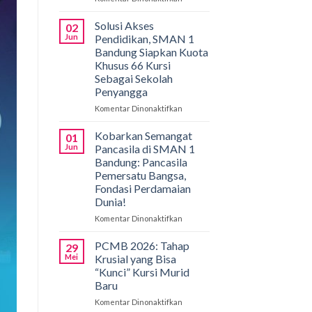
Gemilang
di
Solusi Akses
02
Bali!
Jun
Pendidikan, SMAN 1
Siswa
Bandung Siapkan Kuota
SMAN
Khusus 66 Kursi
1
Sebagai Sekolah
Bandung
Penyangga
Borong
Medali
Komentar Dinonaktifkan
pada
di
Solusi
International
Akses
Kobarkan Semangat
01
Applied
Pendidikan,
Jun
Pancasila di SMAN 1
Biology
SMAN
Bandung: Pancasila
Olympiad
1
Pemersatu Bangsa,
2026
Bandung
Fondasi Perdamaian
Siapkan
Dunia!
Kuota
Khusus
Komentar Dinonaktifkan
pada
66
Kobarkan
Kursi
Semangat
PCMB 2026: Tahap
29
Sebagai
Pancasila
Mei
Krusial yang Bisa
Sekolah
di
“Kunci” Kursi Murid
Penyangga
SMAN
Baru
1
Bandung:
Komentar Dinonaktifkan
pada