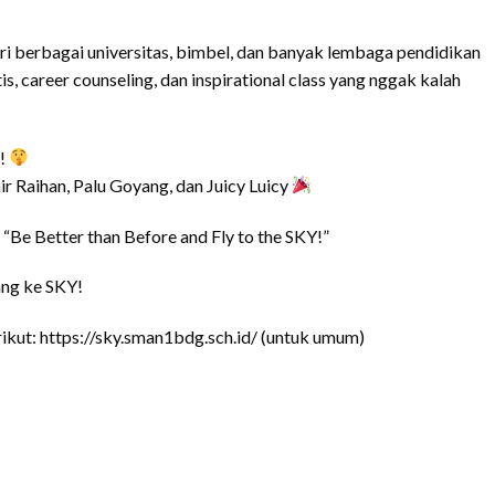
ari berbagai universitas, bimbel, dan banyak lembaga pendidikan
atis, career counseling, dan inspirational class yang nggak kalah
h!
r Raihan, Palu Goyang, dan Juicy Luicy
 “Be Better than Before and Fly to the SKY!”
ang ke SKY!
erikut: https://sky.sman1bdg.sch.id/ (untuk umum)