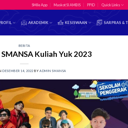
SMile App
Maskot SI AMBIS
PPID
Quick Links
PROFIL
AKADEMIK
KESISWAAN
SARPRAS & 
BERITA
! SMANSA Kuliah Yuk 2023
ON
DESEMBER 14, 2022
BY
ADMIN SMANSA