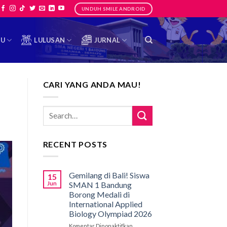
UNDUH SMILE ANDROID
TU
LULUSAN
JURNAL
CARI YANG ANDA MAU!
RECENT POSTS
Gemilang di Bali! Siswa
15
Jun
SMAN 1 Bandung
Borong Medali di
International Applied
Biology Olympiad 2026
Komentar Dinonaktifkan
pada