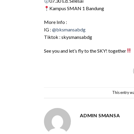
07.30 s.d. Selesai
Kampus SMAN 1 Bandung
More Info :
IG :
@bksmansabdg
Tiktok : skysmansabdg
See you and let’s fly to the SKY! together
This entry w
ADMIN SMANSA