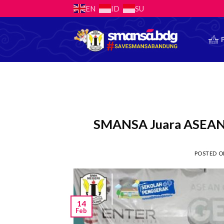
Skip
EN
ID
SU
to
content
SMANSA Juara ASEAN 
POSTED 
14
Feb