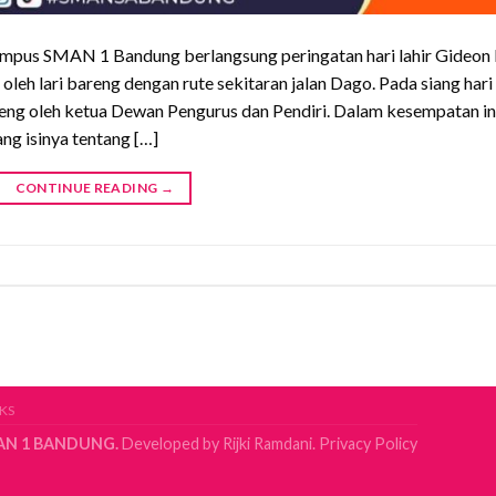
ampus SMAN 1 Bandung berlangsung peringatan hari lahir Gideon 
 oleh lari bareng dengan rute sekitaran jalan Dago. Pada siang hari
ng oleh ketua Dewan Pengurus dan Pendiri. Dalam kesempatan in
g isinya tentang […]
CONTINUE READING
→
KS
AN 1 BANDUNG.
Developed by
Rijki Ramdani.
Privacy Policy