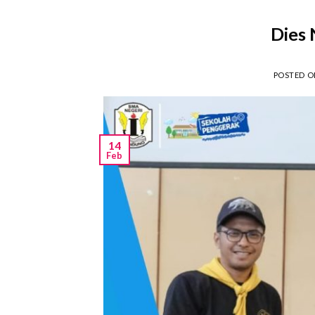
Dies 
POSTED 
14
Feb