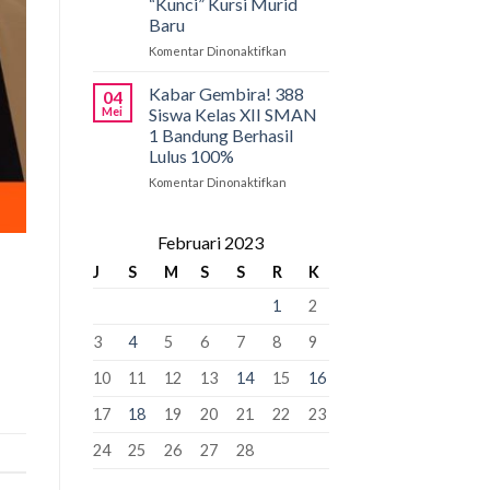
“Kunci” Kursi Murid
Penyangga
SMAN
Baru
1
Bandung:
Komentar Dinonaktifkan
pada
Pancasila
PCMB
Pemersatu
2026:
Kabar Gembira! 388
04
Bangsa,
Tahap
Mei
Siswa Kelas XII SMAN
Fondasi
Krusial
1 Bandung Berhasil
Perdamaian
yang
Lulus 100%
Dunia!
Bisa
“Kunci”
Komentar Dinonaktifkan
pada
Kursi
Kabar
Murid
Gembira!
Baru
388
Februari 2023
Siswa
J
S
M
S
S
R
K
Kelas
XII
1
2
SMAN
1
3
4
5
6
7
8
9
Bandung
Berhasil
10
11
12
13
14
15
16
Lulus
100%
17
18
19
20
21
22
23
24
25
26
27
28