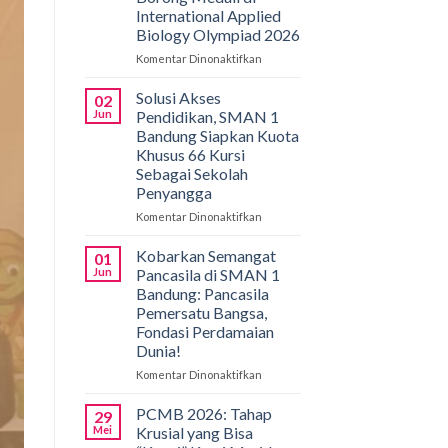
International Applied
Biology Olympiad 2026
Komentar Dinonaktifkan
pada
Gemilang
di
Solusi Akses
02
Bali!
Jun
Pendidikan, SMAN 1
Siswa
Bandung Siapkan Kuota
SMAN
Khusus 66 Kursi
1
Sebagai Sekolah
Bandung
Penyangga
Borong
Medali
Komentar Dinonaktifkan
pada
di
Solusi
International
Akses
Kobarkan Semangat
01
Applied
Pendidikan,
Jun
Pancasila di SMAN 1
Biology
SMAN
Bandung: Pancasila
Olympiad
1
Pemersatu Bangsa,
2026
Bandung
Fondasi Perdamaian
Siapkan
Dunia!
Kuota
Khusus
Komentar Dinonaktifkan
pada
66
Kobarkan
Kursi
Semangat
PCMB 2026: Tahap
29
Sebagai
Pancasila
Mei
Krusial yang Bisa
Sekolah
di