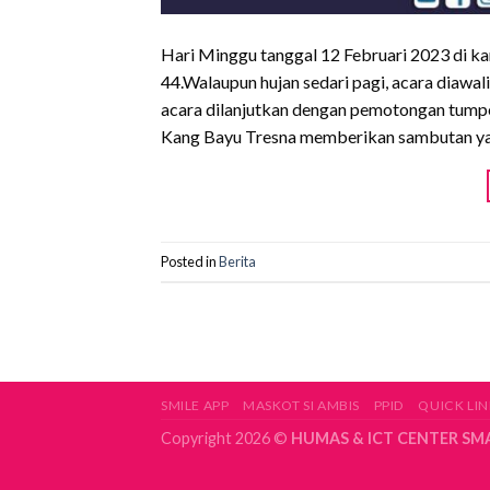
Hari Minggu tanggal 12 Februari 2023 di k
44.Walaupun hujan sedari pagi, acara diawali
acara dilanjutkan dengan pemotongan tumpe
Kang Bayu Tresna memberikan sambutan yan
Posted in
Berita
SMILE APP
MASKOT SI AMBIS
PPID
QUICK LIN
Copyright 2026 ©
HUMAS & ICT CENTER SM