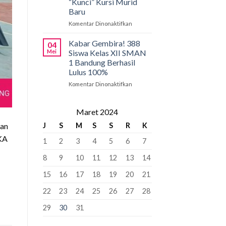
“Kunci” Kursi Murid
Penyangga
SMAN
Baru
1
Bandung:
Komentar Dinonaktifkan
pada
Pancasila
PCMB
Pemersatu
2026:
Kabar Gembira! 388
04
Bangsa,
Tahap
Mei
Siswa Kelas XII SMAN
Fondasi
Krusial
1 Bandung Berhasil
Perdamaian
yang
Lulus 100%
Dunia!
Bisa
“Kunci”
Komentar Dinonaktifkan
pada
Kursi
Kabar
Murid
Gembira!
Baru
388
Maret 2024
Siswa
uan
J
S
M
S
S
R
K
Kelas
XII
KA
1
2
3
4
5
6
7
SMAN
1
8
9
10
11
12
13
14
Bandung
Berhasil
15
16
17
18
19
20
21
Lulus
100%
22
23
24
25
26
27
28
29
30
31