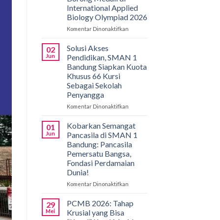
International Applied
Biology Olympiad 2026
Komentar Dinonaktifkan
pada
Gemilang
di
Solusi Akses
02
Bali!
Jun
Pendidikan, SMAN 1
Siswa
Bandung Siapkan Kuota
SMAN
Khusus 66 Kursi
1
Sebagai Sekolah
Bandung
Penyangga
Borong
Medali
Komentar Dinonaktifkan
pada
di
Solusi
International
Akses
Kobarkan Semangat
01
Applied
Pendidikan,
Jun
Pancasila di SMAN 1
Biology
SMAN
Bandung: Pancasila
Olympiad
1
Pemersatu Bangsa,
2026
Bandung
Fondasi Perdamaian
Siapkan
Dunia!
Kuota
Khusus
Komentar Dinonaktifkan
pada
66
Kobarkan
Kursi
Semangat
PCMB 2026: Tahap
29
Sebagai
Pancasila
Mei
Krusial yang Bisa
Sekolah
di