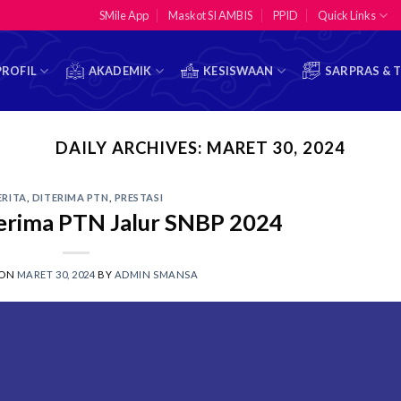
SMile App
Maskot SI AMBIS
PPID
Quick Links
PROFIL
AKADEMIK
KESISWAAN
SARPRAS & 
DAILY ARCHIVES:
MARET 30, 2024
ERITA
,
DITERIMA PTN
,
PRESTASI
terima PTN Jalur SNBP 2024
 ON
MARET 30, 2024
BY
ADMIN SMANSA