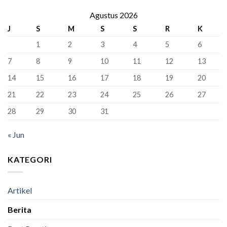
Gembira!
“Kunci”
Perdamaian
388
Agustus 2026
Kursi
Dunia!
Siswa
Murid
J
S
M
S
S
R
K
Kelas
Baru
XII
1
2
3
4
5
6
SMAN
1
7
8
9
10
11
12
13
Bandung
Berhasil
14
15
16
17
18
19
20
Lulus
100%
21
22
23
24
25
26
27
28
29
30
31
« Jun
KATEGORI
Artikel
Berita