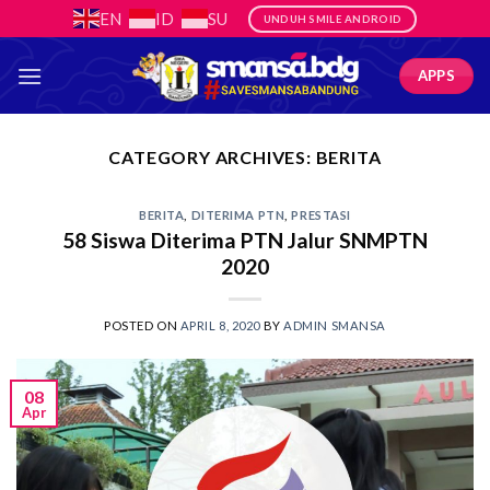
Skip
EN
ID
SU
UNDUH SMILE ANDROID
to
content
APPS
CATEGORY ARCHIVES:
BERITA
BERITA
,
DITERIMA PTN
,
PRESTASI
58 Siswa Diterima PTN Jalur SNMPTN
2020
POSTED ON
APRIL 8, 2020
BY
ADMIN SMANSA
08
Apr