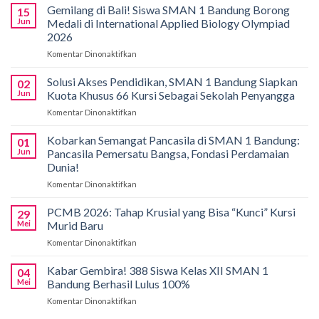
Gemilang di Bali! Siswa SMAN 1 Bandung Borong
15
Jun
Medali di International Applied Biology Olympiad
2026
Komentar Dinonaktifkan
pada
Gemilang
di
Solusi Akses Pendidikan, SMAN 1 Bandung Siapkan
02
Bali!
Jun
Kuota Khusus 66 Kursi Sebagai Sekolah Penyangga
Siswa
Komentar Dinonaktifkan
pada
SMAN
Solusi
1
Akses
Kobarkan Semangat Pancasila di SMAN 1 Bandung:
Bandung
01
Pendidikan,
Borong
Jun
Pancasila Pemersatu Bangsa, Fondasi Perdamaian
SMAN
Medali
Dunia!
1
di
Komentar Dinonaktifkan
pada
Bandung
International
Kobarkan
Siapkan
Applied
Semangat
Kuota
PCMB 2026: Tahap Krusial yang Bisa “Kunci” Kursi
Biology
29
Pancasila
Khusus
Mei
Murid Baru
Olympiad
di
66
2026
Komentar Dinonaktifkan
pada
SMAN
Kursi
PCMB
1
Sebagai
2026:
Kabar Gembira! 388 Siswa Kelas XII SMAN 1
Bandung:
Sekolah
04
Tahap
Pancasila
Mei
Bandung Berhasil Lulus 100%
Penyangga
Krusial
Pemersatu
Komentar Dinonaktifkan
pada
yang
Bangsa,
Kabar
Bisa
Fondasi