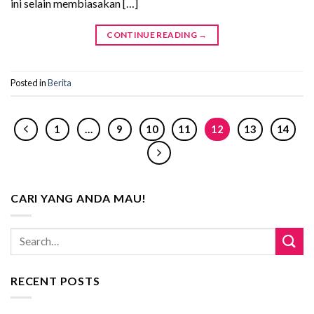
ini selain membiasakan […]
CONTINUE READING
→
Posted in
Berita
1
…
9
10
11
12
13
14
CARI YANG ANDA MAU!
RECENT POSTS