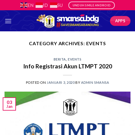
Skip
EN
ID
SU
UNDUH SMILE ANDROID
to
content
APPS
CATEGORY ARCHIVES:
EVENTS
BERITA
,
EVENTS
Info Registrasi Akun LTMPT 2020
POSTED ON
JANUARI 3, 2020
BY
ADMIN SMANSA
03
Jan