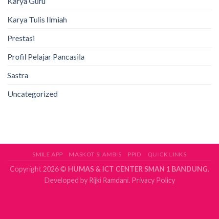
Karya Guru
Karya Tulis Ilmiah
Prestasi
Profil Pelajar Pancasila
Sastra
Uncategorized
SMILE APP
MASKOT SI AMBIS
PPID
QUICK LINKS
Copyright 2026 ©
HUMAS & ICT CENTER SMAN 1 BANDUNG.
Developed by
Rijki Ramdani.
Privacy Policy