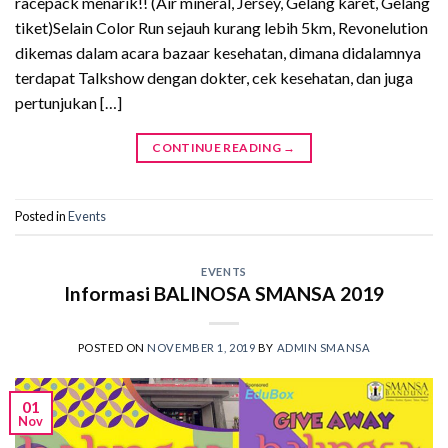
racepack menarik!! (Air mineral, Jersey, Gelang karet, Gelang
tiket)Selain Color Run sejauh kurang lebih 5km, Revonelution
dikemas dalam acara bazaar kesehatan, dimana didalamnya
terdapat Talkshow dengan dokter, cek kesehatan, dan juga
pertunjukan […]
CONTINUE READING
→
Posted in
Events
EVENTS
Informasi BALINOSA SMANSA 2019
POSTED ON
NOVEMBER 1, 2019
BY
ADMIN SMANSA
01
Nov