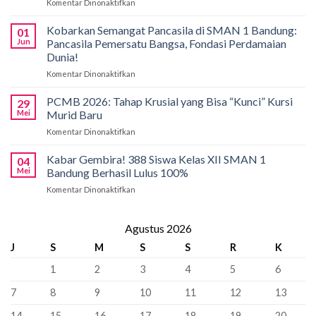
Komentar Dinonaktifkan
pada
SMAN
Solusi
1
Akses
Kobarkan Semangat Pancasila di SMAN 1 Bandung:
Bandung
01
Pendidikan,
Borong
Jun
Pancasila Pemersatu Bangsa, Fondasi Perdamaian
SMAN
Medali
Dunia!
1
di
Komentar Dinonaktifkan
pada
Bandung
International
Kobarkan
Siapkan
Applied
Semangat
Kuota
PCMB 2026: Tahap Krusial yang Bisa “Kunci” Kursi
Biology
29
Pancasila
Khusus
Mei
Murid Baru
Olympiad
di
66
2026
Komentar Dinonaktifkan
pada
SMAN
Kursi
PCMB
1
Sebagai
2026:
Kabar Gembira! 388 Siswa Kelas XII SMAN 1
Bandung:
Sekolah
04
Tahap
Pancasila
Mei
Bandung Berhasil Lulus 100%
Penyangga
Krusial
Pemersatu
Komentar Dinonaktifkan
pada
yang
Bangsa,
Kabar
Bisa
Fondasi
Gembira!
“Kunci”
Perdamaian
388
Agustus 2026
Kursi
Dunia!
Siswa
Murid
J
S
M
S
S
R
K
Kelas
Baru
XII
1
2
3
4
5
6
SMAN
1
7
8
9
10
11
12
13
Bandung
Berhasil
14
15
16
17
18
19
20