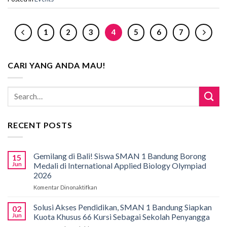
1
2
3
4
5
6
7
CARI YANG ANDA MAU!
RECENT POSTS
Gemilang di Bali! Siswa SMAN 1 Bandung Borong
15
Jun
Medali di International Applied Biology Olympiad
2026
Komentar Dinonaktifkan
pada
Gemilang
di
Solusi Akses Pendidikan, SMAN 1 Bandung Siapkan
02
Bali!
Jun
Kuota Khusus 66 Kursi Sebagai Sekolah Penyangga
Siswa