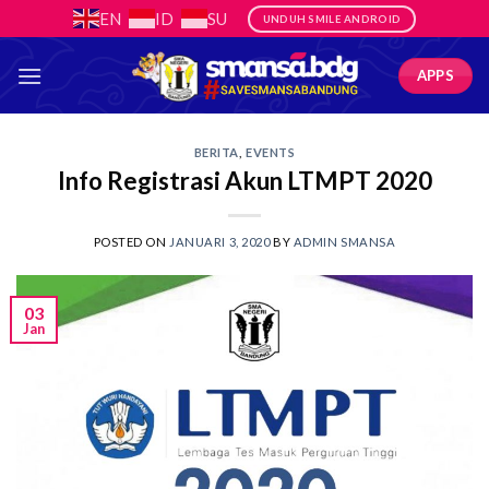
Skip
EN
ID
SU
UNDUH SMILE ANDROID
to
content
APPS
BERITA
,
EVENTS
Info Registrasi Akun LTMPT 2020
POSTED ON
JANUARI 3, 2020
BY
ADMIN SMANSA
03
Jan