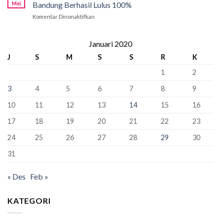
Tahap
Pancasila
Mei
Bandung Berhasil Lulus 100%
Penyangga
Krusial
Pemersatu
Komentar Dinonaktifkan
pada
yang
Bangsa,
Kabar
Bisa
Fondasi
Gembira!
“Kunci”
Perdamaian
388
Januari 2020
Kursi
Dunia!
Siswa
Murid
J
S
M
S
S
R
K
Kelas
Baru
XII
1
2
SMAN
1
3
4
5
6
7
8
9
Bandung
Berhasil
10
11
12
13
14
15
16
Lulus
100%
17
18
19
20
21
22
23
24
25
26
27
28
29
30
31
« Des
Feb »
KATEGORI