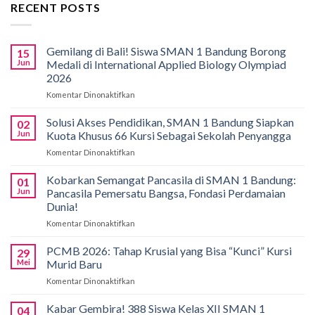
RECENT POSTS
Gemilang di Bali! Siswa SMAN 1 Bandung Borong
15
Jun
Medali di International Applied Biology Olympiad
2026
Komentar Dinonaktifkan
pada
Gemilang
di
Solusi Akses Pendidikan, SMAN 1 Bandung Siapkan
02
Bali!
Jun
Kuota Khusus 66 Kursi Sebagai Sekolah Penyangga
Siswa
Komentar Dinonaktifkan
pada
SMAN
Solusi
1
Akses
Kobarkan Semangat Pancasila di SMAN 1 Bandung:
Bandung
01
Pendidikan,
Borong
Jun
Pancasila Pemersatu Bangsa, Fondasi Perdamaian
SMAN
Medali
Dunia!
1
di
Komentar Dinonaktifkan
pada
Bandung
International
Kobarkan
Siapkan
Applied
Semangat
Kuota
PCMB 2026: Tahap Krusial yang Bisa “Kunci” Kursi
Biology
29
Pancasila
Khusus
Mei
Murid Baru
Olympiad
di
66
2026
Komentar Dinonaktifkan
pada
SMAN
Kursi
PCMB
1
Sebagai
2026:
Kabar Gembira! 388 Siswa Kelas XII SMAN 1
Bandung:
Sekolah
04