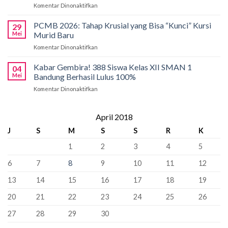
Komentar Dinonaktifkan
pada
Bandung
International
Kobarkan
Siapkan
Applied
Semangat
Kuota
PCMB 2026: Tahap Krusial yang Bisa “Kunci” Kursi
Biology
29
Pancasila
Khusus
Mei
Murid Baru
Olympiad
di
66
2026
Komentar Dinonaktifkan
pada
SMAN
Kursi
PCMB
1
Sebagai
2026:
Kabar Gembira! 388 Siswa Kelas XII SMAN 1
Bandung:
Sekolah
04
Tahap
Pancasila
Mei
Bandung Berhasil Lulus 100%
Penyangga
Krusial
Pemersatu
Komentar Dinonaktifkan
pada
yang
Bangsa,
Kabar
Bisa
Fondasi
Gembira!
“Kunci”
Perdamaian
388
April 2018
Kursi
Dunia!
Siswa
Murid
J
S
M
S
S
R
K
Kelas
Baru
XII
1
2
3
4
5
SMAN
1
6
7
8
9
10
11
12
Bandung
Berhasil
13
14
15
16
17
18
19
Lulus
100%
20
21
22
23
24
25
26
27
28
29
30