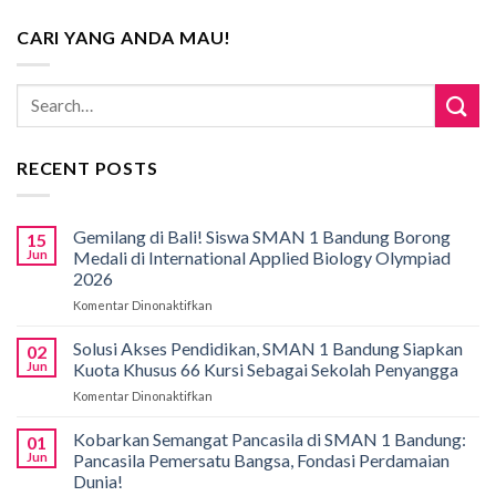
CARI YANG ANDA MAU!
RECENT POSTS
Gemilang di Bali! Siswa SMAN 1 Bandung Borong
15
Jun
Medali di International Applied Biology Olympiad
2026
Komentar Dinonaktifkan
pada
Gemilang
di
Solusi Akses Pendidikan, SMAN 1 Bandung Siapkan
02
Bali!
Jun
Kuota Khusus 66 Kursi Sebagai Sekolah Penyangga
Siswa
Komentar Dinonaktifkan
pada
SMAN
Solusi
1
Akses
Kobarkan Semangat Pancasila di SMAN 1 Bandung:
Bandung
01
Pendidikan,
Borong
Jun
Pancasila Pemersatu Bangsa, Fondasi Perdamaian
SMAN
Medali
Dunia!
1
di