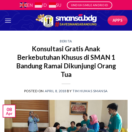
Skip
EN
ID
SU
UNDUH SMILE ANDROID
to
content
APPS
BERITA
Konsultasi Gratis Anak
Berkebutuhan Khusus di SMAN 1
Bandung Ramai Dikunjungi Orang
Tua
POSTED ON
APRIL 8, 2018
BY
TIM HUMAS SMANSA
08
Apr