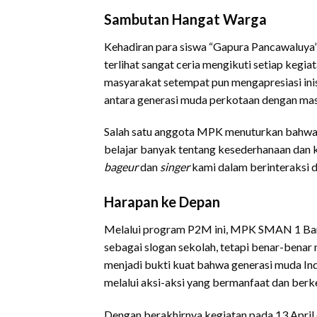
Sambutan Hangat Warga
Kehadiran para siswa “Gapura Pancawaluya” 
terlihat sangat ceria mengikuti setiap keg
masyarakat setempat pun mengapresiasi inis
antara generasi muda perkotaan dengan ma
Salah satu anggota MPK menuturkan bahwa 
belajar banyak tentang kesederhanaan dan keh
bageur
dan
singer
kami dalam berinteraksi d
Harapan ke Depan
Melalui program P2M ini, MPK SMAN 1 Band
sebagai slogan sekolah, tetapi benar-benar
menjadi bukti kuat bahwa generasi muda I
melalui aksi-aksi yang bermanfaat dan berke
Dengan berakhirnya kegiatan pada 13 April