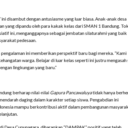
ini disambut dengan antusiasme yang luar biasa. Anak-anak desa
iatan yang dipandu oleh para kakak kelas dari SMAN 1 Bandung. To
iatif ini, menganggapnya sebagai jembatan silaturahmi yang baik
syarakat pedesaan.
pengalaman ini memberikan perspektif baru bagi mereka. “Kami
angatan warga. Belajar di luar kelas seperti ini justru mengasah s
engan lingkungan yang baru.”
ung berharap nilai-nilai
Gapura Pancawaluya
tidak hanya berhe
 mendarah daging dalam karakter setiap siswa. Pengabdian ini
ndonesia mampu berkontribusi aktif dalam pembangunan masyara
lanjutan.
 di Desa Cupunagara, diharapkan “DAMPAK” positif yang telah