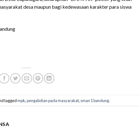
masyarakat desa maupun bagi kedewasaan karakter para siswa
andung
nd tagged
mpk
,
pengabdian pada masyarakat
,
sman 1 bandung
.
NSA