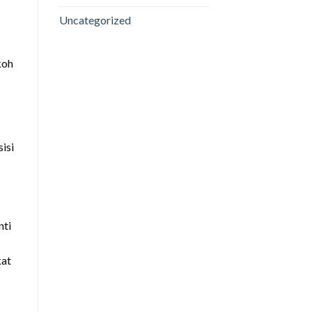
Uncategorized
koh
isi
nti
kat