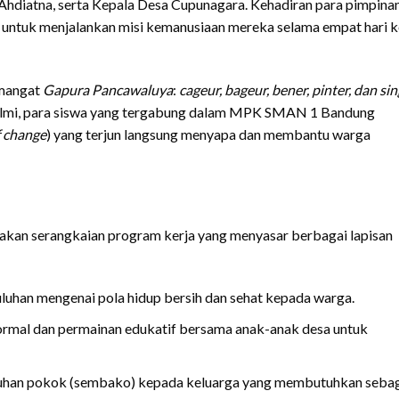
diatna, serta Kepala Desa Cupunagara. Kehadiran para pimpinan 
 untuk menjalankan misi kemanusiaan mereka selama empat hari k
emangat
Gapura Pancawaluya
:
cageur, bageur, bener, pinter, dan si
Ilmi, para siswa yang tergabung dalam MPK SMAN 1 Bandung
f change
) yang terjun langsung menyapa dan membantu warga
kan serangkaian program kerja yang menyasar berbagai lapisan
han mengenai pola hidup bersih dan sehat kepada warga.
formal dan permainan edukatif bersama anak-anak desa untuk
han pokok (sembako) kepada keluarga yang membutuhkan seba