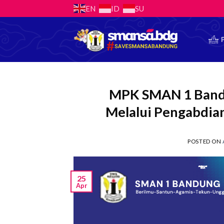
Skip
EN
ID
SU
to
content
MPK SMAN 1 Bandu
Melalui Pengabdia
POSTED ON
25
Apr