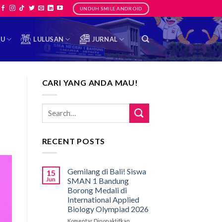
UNDUH SMILE ANDROID
TU
LULUSAN
JURNAL
CARI YANG ANDA MAU!
RECENT POSTS
Gemilang di Bali! Siswa
15
Jun
SMAN 1 Bandung
Borong Medali di
International Applied
Biology Olympiad 2026
Komentar Dinonaktifkan
pada