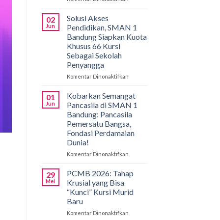
Gemilang
di
Solusi Akses
02
Bali!
Jun
Pendidikan, SMAN 1
Siswa
Bandung Siapkan Kuota
SMAN
Khusus 66 Kursi
1
Sebagai Sekolah
Bandung
Penyangga
Borong
Medali
Komentar Dinonaktifkan
pada
di
Solusi
International
Akses
Kobarkan Semangat
01
Applied
Pendidikan,
Jun
Pancasila di SMAN 1
Biology
SMAN
Bandung: Pancasila
Olympiad
1
Pemersatu Bangsa,
2026
Bandung
Fondasi Perdamaian
Siapkan
Dunia!
Kuota
Khusus
Komentar Dinonaktifkan
pada
66
Kobarkan
Kursi
Semangat
PCMB 2026: Tahap
29
Sebagai
Pancasila
Mei
Krusial yang Bisa
Sekolah
di
“Kunci” Kursi Murid
Penyangga
SMAN
Baru
1
Bandung:
Komentar Dinonaktifkan
pada