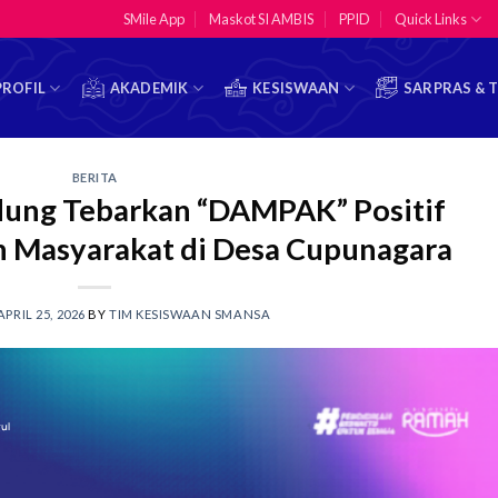
SMile App
Maskot SI AMBIS
PPID
Quick Links
PROFIL
AKADEMIK
KESISWAAN
SARPRAS & 
BERITA
ng Tebarkan “DAMPAK” Positif
n Masyarakat di Desa Cupunagara
APRIL 25, 2026
BY
TIM KESISWAAN SMANSA