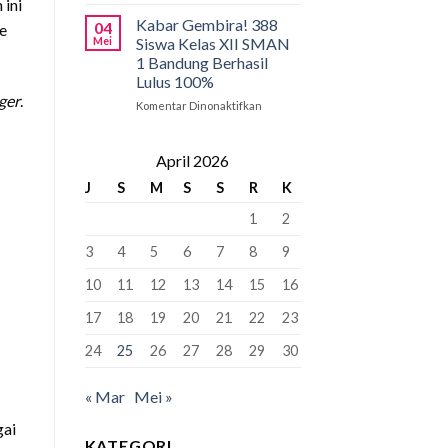
ini
Pancasila
PCMB
Pemersatu
2026:
Kabar Gembira! 388
04
e
Bangsa,
Tahap
Mei
Siswa Kelas XII SMAN
Fondasi
Krusial
1 Bandung Berhasil
Perdamaian
yang
Lulus 100%
Dunia!
Bisa
nger
.
“Kunci”
Komentar Dinonaktifkan
pada
Kursi
Kabar
Murid
Gembira!
Baru
388
April 2026
Siswa
J
S
M
S
S
R
K
Kelas
XII
1
2
SMAN
1
3
4
5
6
7
8
9
Bandung
Berhasil
10
11
12
13
14
15
16
Lulus
100%
17
18
19
20
21
22
23
24
25
26
27
28
29
30
« Mar
Mei »
gai
KATEGORI