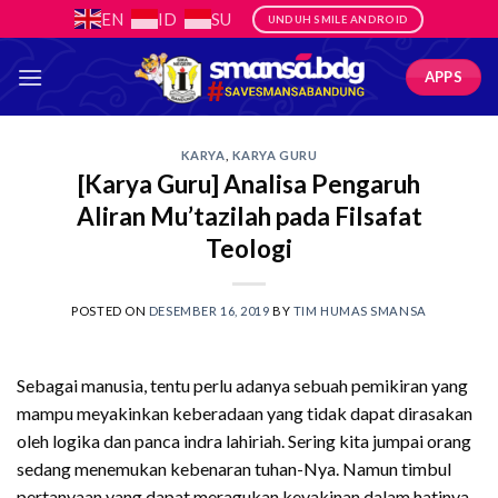
Skip
EN
ID
SU
UNDUH SMILE ANDROID
to
content
APPS
KARYA
,
KARYA GURU
[Karya Guru] Analisa Pengaruh
Aliran Mu’tazilah pada Filsafat
Teologi
POSTED ON
DESEMBER 16, 2019
BY
TIM HUMAS SMANSA
Sebagai manusia, tentu perlu adanya sebuah pemikiran yang
mampu meyakinkan keberadaan yang tidak dapat dirasakan
oleh logika dan panca indra lahiriah. Sering kita jumpai orang
sedang menemukan kebenaran tuhan-Nya. Namun timbul
pertanyaan yang dapat meragukan keyakinan dalam hatinya.