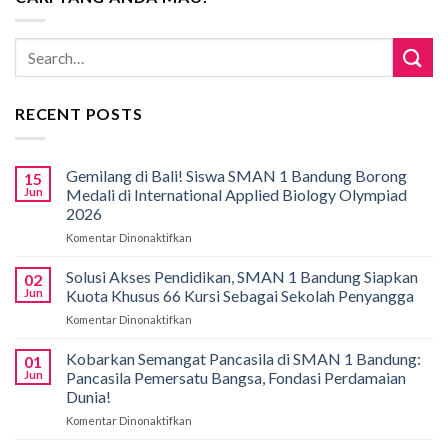
RECENT POSTS
Gemilang di Bali! Siswa SMAN 1 Bandung Borong
15
Jun
Medali di International Applied Biology Olympiad
2026
Komentar Dinonaktifkan
pada
Gemilang
di
Solusi Akses Pendidikan, SMAN 1 Bandung Siapkan
02
Bali!
Jun
Kuota Khusus 66 Kursi Sebagai Sekolah Penyangga
Siswa
Komentar Dinonaktifkan
pada
SMAN
Solusi
1
Akses
Kobarkan Semangat Pancasila di SMAN 1 Bandung:
Bandung
01
Pendidikan,
Borong
Jun
Pancasila Pemersatu Bangsa, Fondasi Perdamaian
SMAN
Medali
Dunia!
1
di
Komentar Dinonaktifkan
pada
Bandung
International
Kobarkan
Siapkan
Applied