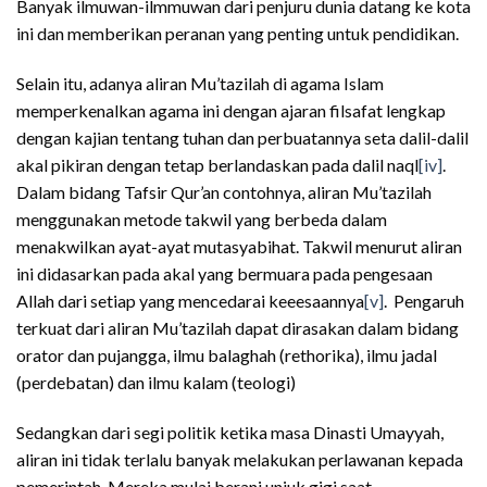
Banyak ilmuwan-ilmmuwan dari penjuru dunia datang ke kota
ini dan memberikan peranan yang penting untuk pendidikan.
Selain itu, adanya aliran Mu’tazilah di agama Islam
memperkenalkan agama ini dengan ajaran filsafat lengkap
dengan kajian tentang tuhan dan perbuatannya seta dalil-dalil
akal pikiran dengan tetap berlandaskan pada dalil naql
[iv]
.
Dalam bidang Tafsir Qur’an contohnya, aliran Mu’tazilah
menggunakan metode takwil yang berbeda dalam
menakwilkan ayat-ayat mutasyabihat. Takwil menurut aliran
ini didasarkan pada akal yang bermuara pada pengesaan
Allah dari setiap yang mencedarai keeesaannya
[v]
. Pengaruh
terkuat dari aliran Mu’tazilah dapat dirasakan dalam bidang
orator dan pujangga, ilmu balaghah (rethorika), ilmu jadal
(perdebatan) dan ilmu kalam (teologi)
Sedangkan dari segi politik ketika masa Dinasti Umayyah,
aliran ini tidak terlalu banyak melakukan perlawanan kepada
pemerintah. Mereka mulai berani unjuk gigi saat