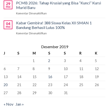
Semangat
Kuota
PCMB 2026: Tahap Krusial yang Bisa “Kunci” Kursi
Biology
29
Pancasila
Khusus
Mei
Murid Baru
Olympiad
di
66
2026
Komentar Dinonaktifkan
pada
SMAN
Kursi
PCMB
1
Sebagai
2026:
Kabar Gembira! 388 Siswa Kelas XII SMAN 1
Bandung:
Sekolah
04
Tahap
Pancasila
Mei
Bandung Berhasil Lulus 100%
Penyangga
Krusial
Pemersatu
Komentar Dinonaktifkan
pada
yang
Bangsa,
Kabar
Bisa
Fondasi
Gembira!
“Kunci”
Perdamaian
388
Desember 2019
Kursi
Dunia!
Siswa
Murid
J
S
M
S
S
R
K
Kelas
Baru
XII
1
2
3
4
5
SMAN
1
6
7
8
9
10
11
12
Bandung
Berhasil
13
14
15
16
17
18
19
Lulus
100%
20
21
22
23
24
25
26
27
28
29
30
31
« Nov
Jan »