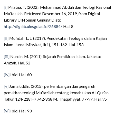
[i]
Priatna, T. (2002). Muhammad Abduh dan Teologi Rasional
Mu’tazilah. Retrieved Desember 16, 2019, from Digital
Library UIN Sunan Gunung Djati:
http://digilib.uinsgd.ac.id/26884/
. Hal. 8
[ii]
Mufidah, L. L. (2017). Pendekatan Teologis dalam Kajian
Islam. Jurnal Misykat, II(1), 151-162. Hal. 153
[iii]
Nurdin, M. (2011). Sejarah Pemikiran Islam. Jakarta:
Amzah. Hal. 52
[iv]
Ibid. Hal. 60
[v]
Jamaluddin. (2015). perkembangan dan pengaruh
pemikiran teologi Mu’tazilah tentang kemahlukan Al-Qur’an
Tahun 124-218 H/ 742-838 M. Thaqafiyyat, 77-97. Hal. 95
[vi]
Ibid. Hal. 93