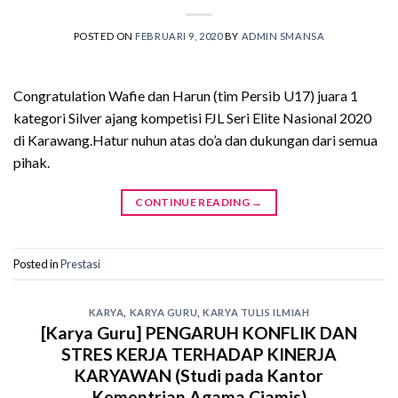
POSTED ON
FEBRUARI 9, 2020
BY
ADMIN SMANSA
Congratulation Wafie dan Harun (tim Persib U17) juara 1
kategori Silver ajang kompetisi FJL Seri Elite Nasional 2020
di Karawang.Hatur nuhun atas do’a dan dukungan dari semua
pihak.
CONTINUE READING
→
Posted in
Prestasi
KARYA
,
KARYA GURU
,
KARYA TULIS ILMIAH
[Karya Guru] PENGARUH KONFLIK DAN
STRES KERJA TERHADAP KINERJA
KARYAWAN (Studi pada Kantor
Kementrian Agama Ciamis)