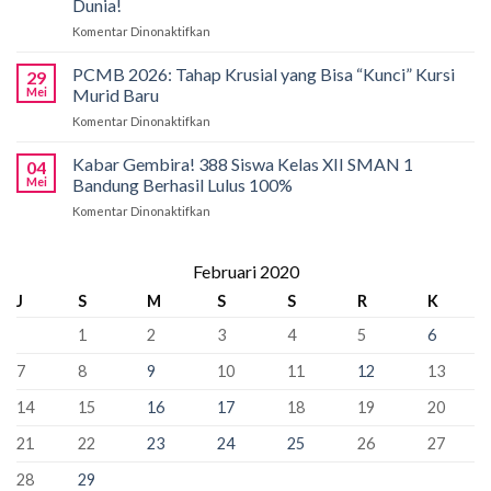
Dunia!
1
di
Komentar Dinonaktifkan
pada
Bandung
International
Kobarkan
Siapkan
Applied
Semangat
Kuota
PCMB 2026: Tahap Krusial yang Bisa “Kunci” Kursi
Biology
29
Pancasila
Khusus
Mei
Murid Baru
Olympiad
di
66
2026
Komentar Dinonaktifkan
pada
SMAN
Kursi
PCMB
1
Sebagai
2026:
Kabar Gembira! 388 Siswa Kelas XII SMAN 1
Bandung:
Sekolah
04
Tahap
Pancasila
Mei
Bandung Berhasil Lulus 100%
Penyangga
Krusial
Pemersatu
Komentar Dinonaktifkan
pada
yang
Bangsa,
Kabar
Bisa
Fondasi
Gembira!
“Kunci”
Perdamaian
388
Februari 2020
Kursi
Dunia!
Siswa
Murid
J
S
M
S
S
R
K
Kelas
Baru
XII
1
2
3
4
5
6
SMAN
1
7
8
9
10
11
12
13
Bandung
Berhasil
14
15
16
17
18
19
20
Lulus
100%
21
22
23
24
25
26
27
28
29