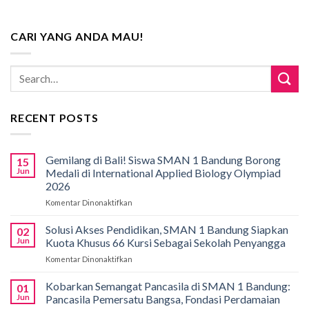
CARI YANG ANDA MAU!
RECENT POSTS
Gemilang di Bali! Siswa SMAN 1 Bandung Borong
15
Jun
Medali di International Applied Biology Olympiad
2026
Komentar Dinonaktifkan
pada
Gemilang
di
Solusi Akses Pendidikan, SMAN 1 Bandung Siapkan
02
Bali!
Jun
Kuota Khusus 66 Kursi Sebagai Sekolah Penyangga
Siswa
Komentar Dinonaktifkan
pada
SMAN
Solusi
1
Akses
Kobarkan Semangat Pancasila di SMAN 1 Bandung:
Bandung
01
Pendidikan,
Borong
Jun
Pancasila Pemersatu Bangsa, Fondasi Perdamaian
SMAN
Medali