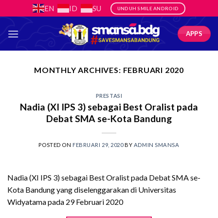
Skip
EN
ID
SU
UNDUH SMILE ANDROID
to
content
APPS
MONTHLY ARCHIVES:
FEBRUARI 2020
PRESTASI
Nadia (XI IPS 3) sebagai Best Oralist pada
Debat SMA se-Kota Bandung
POSTED ON
FEBRUARI 29, 2020
BY
ADMIN SMANSA
Nadia (XI IPS 3) sebagai Best Oralist pada Debat SMA se-
Kota Bandung yang diselenggarakan di Universitas
Widyatama pada 29 Februari 2020