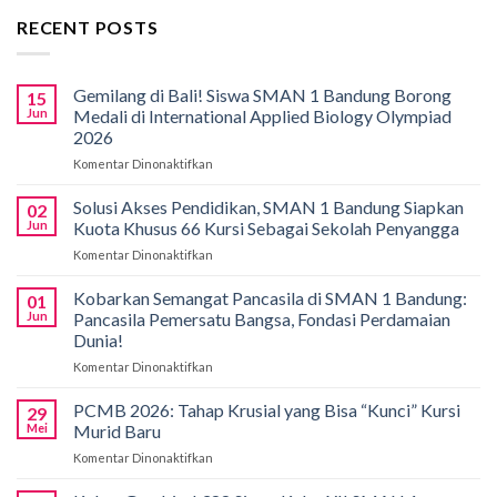
RECENT POSTS
Gemilang di Bali! Siswa SMAN 1 Bandung Borong
15
Jun
Medali di International Applied Biology Olympiad
2026
Komentar Dinonaktifkan
pada
Gemilang
di
Solusi Akses Pendidikan, SMAN 1 Bandung Siapkan
02
Bali!
Jun
Kuota Khusus 66 Kursi Sebagai Sekolah Penyangga
Siswa
Komentar Dinonaktifkan
pada
SMAN
Solusi
1
Akses
Kobarkan Semangat Pancasila di SMAN 1 Bandung:
Bandung
01
Pendidikan,
Borong
Jun
Pancasila Pemersatu Bangsa, Fondasi Perdamaian
SMAN
Medali
Dunia!
1
di
Komentar Dinonaktifkan
pada
Bandung
International
Kobarkan
Siapkan
Applied
Semangat
Kuota
PCMB 2026: Tahap Krusial yang Bisa “Kunci” Kursi
Biology
29
Pancasila
Khusus
Mei
Murid Baru
Olympiad
di
66
2026
Komentar Dinonaktifkan
pada
SMAN
Kursi
PCMB
1
Sebagai
2026: