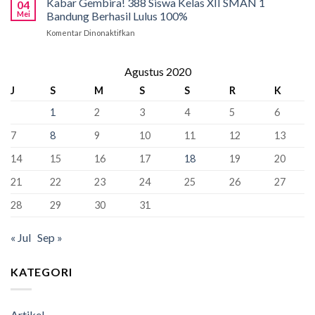
Kabar Gembira! 388 Siswa Kelas XII SMAN 1
Bandung:
Sekolah
04
Tahap
Pancasila
Mei
Bandung Berhasil Lulus 100%
Penyangga
Krusial
Pemersatu
Komentar Dinonaktifkan
pada
yang
Bangsa,
Kabar
Bisa
Fondasi
Gembira!
“Kunci”
Perdamaian
388
Agustus 2020
Kursi
Dunia!
Siswa
Murid
J
S
M
S
S
R
K
Kelas
Baru
XII
1
2
3
4
5
6
SMAN
1
7
8
9
10
11
12
13
Bandung
Berhasil
14
15
16
17
18
19
20
Lulus
100%
21
22
23
24
25
26
27
28
29
30
31
« Jul
Sep »
KATEGORI
Artikel