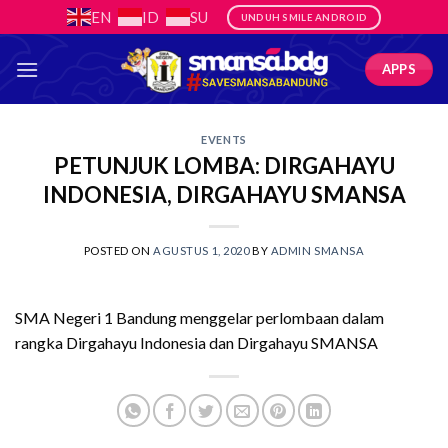
Skip
EN
ID
SU
UNDUH SMILE ANDROID
to
content
APPS
EVENTS
PETUNJUK LOMBA: DIRGAHAYU
INDONESIA, DIRGAHAYU SMANSA
POSTED ON
AGUSTUS 1, 2020
BY
ADMIN SMANSA
SMA Negeri 1 Bandung menggelar perlombaan dalam
rangka Dirgahayu Indonesia dan Dirgahayu SMANSA