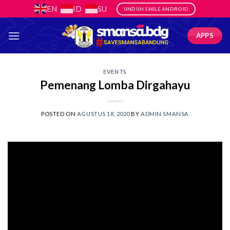
Skip
EN
ID
SU
UNDUH SMILE ANDROID
to
content
APPS
EVENTS
Pemenang Lomba Dirgahayu
POSTED ON
AGUSTUS 18, 2020
BY
ADMIN SMANSA