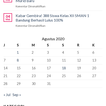
Murid Baru
di
66
2026
Komentar Dinonaktifkan
pada
SMAN
Kursi
PCMB
1
Sebagai
2026:
Kabar Gembira! 388 Siswa Kelas XII SMAN 1
Bandung:
Sekolah
04
Tahap
Pancasila
Mei
Bandung Berhasil Lulus 100%
Penyangga
Krusial
Pemersatu
Komentar Dinonaktifkan
pada
yang
Bangsa,
Kabar
Bisa
Fondasi
Gembira!
“Kunci”
Perdamaian
388
Agustus 2020
Kursi
Dunia!
Siswa
Murid
J
S
M
S
S
R
K
Kelas
Baru
XII
1
2
3
4
5
6
SMAN
1
7
8
9
10
11
12
13
Bandung
Berhasil
14
15
16
17
18
19
20
Lulus
100%
21
22
23
24
25
26
27
28
29
30
31
« Jul
Sep »