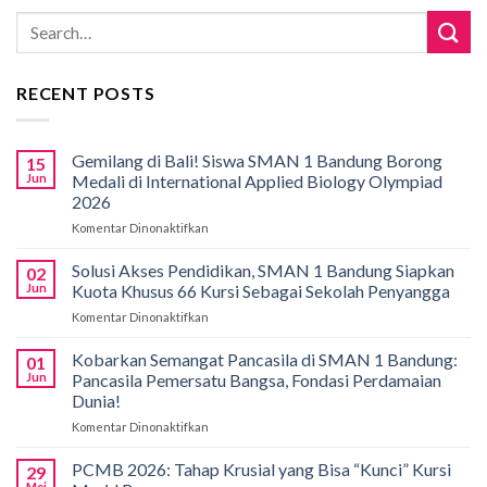
RECENT POSTS
Gemilang di Bali! Siswa SMAN 1 Bandung Borong
15
Jun
Medali di International Applied Biology Olympiad
2026
Komentar Dinonaktifkan
pada
Gemilang
di
Solusi Akses Pendidikan, SMAN 1 Bandung Siapkan
02
Bali!
Jun
Kuota Khusus 66 Kursi Sebagai Sekolah Penyangga
Siswa
Komentar Dinonaktifkan
pada
SMAN
Solusi
1
Akses
Kobarkan Semangat Pancasila di SMAN 1 Bandung:
Bandung
01
Pendidikan,
Borong
Jun
Pancasila Pemersatu Bangsa, Fondasi Perdamaian
SMAN
Medali
Dunia!
1
di
Komentar Dinonaktifkan
pada
Bandung
International
Kobarkan
Siapkan
Applied
Semangat
Kuota
PCMB 2026: Tahap Krusial yang Bisa “Kunci” Kursi
Biology
29
Pancasila
Khusus
Mei
Olympiad