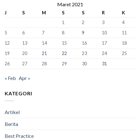
388
Maret 2021
Kursi
Dunia!
Siswa
Murid
J
S
M
S
S
R
K
Kelas
Baru
XII
1
2
3
4
SMAN
1
5
6
7
8
9
10
11
Bandung
Berhasil
12
13
14
15
16
17
18
Lulus
100%
19
20
21
22
23
24
25
26
27
28
29
30
31
« Feb
Apr »
KATEGORI
Artikel
Berita
Best Practice