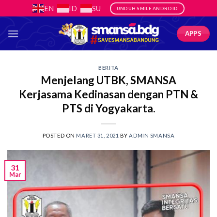
Skip
EN
ID
SU
UNDUH SMILE ANDROID
to
content
APPS
BERITA
Menjelang UTBK, SMANSA
Kerjasama Kedinasan dengan PTN &
PTS di Yogyakarta.
POSTED ON
MARET 31, 2021
BY
ADMIN SMANSA
31
Mar