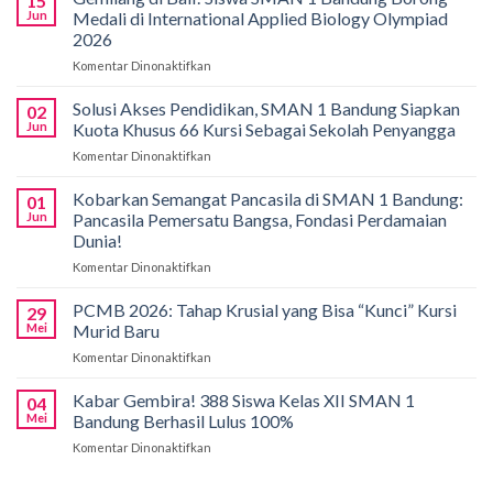
15
Jun
Medali di International Applied Biology Olympiad
2026
Komentar Dinonaktifkan
pada
Gemilang
di
Solusi Akses Pendidikan, SMAN 1 Bandung Siapkan
02
Bali!
Jun
Kuota Khusus 66 Kursi Sebagai Sekolah Penyangga
Siswa
Komentar Dinonaktifkan
pada
SMAN
Solusi
1
Akses
Kobarkan Semangat Pancasila di SMAN 1 Bandung:
Bandung
01
Pendidikan,
Borong
Jun
Pancasila Pemersatu Bangsa, Fondasi Perdamaian
SMAN
Medali
Dunia!
1
di
Komentar Dinonaktifkan
pada
Bandung
International
Kobarkan
Siapkan
Applied
Semangat
Kuota
PCMB 2026: Tahap Krusial yang Bisa “Kunci” Kursi
Biology
29
Pancasila
Khusus
Mei
Murid Baru
Olympiad
di
66
2026
Komentar Dinonaktifkan
pada
SMAN
Kursi
PCMB
1
Sebagai
2026:
Kabar Gembira! 388 Siswa Kelas XII SMAN 1
Bandung:
Sekolah
04
Tahap
Pancasila
Mei
Bandung Berhasil Lulus 100%
Penyangga
Krusial
Pemersatu
Komentar Dinonaktifkan
pada
yang
Bangsa,
Kabar
Bisa
Fondasi
Gembira!
“Kunci”
Perdamaian