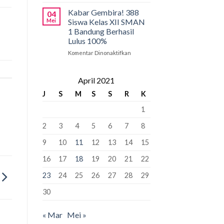
Pancasila
PCMB
Pemersatu
2026:
Kabar Gembira! 388
04
Bangsa,
Tahap
Mei
Siswa Kelas XII SMAN
Fondasi
Krusial
1 Bandung Berhasil
Perdamaian
yang
Lulus 100%
Dunia!
Bisa
“Kunci”
Komentar Dinonaktifkan
pada
Kursi
Kabar
Murid
Gembira!
Baru
388
April 2021
Siswa
J
S
M
S
S
R
K
Kelas
XII
1
SMAN
1
2
3
4
5
6
7
8
Bandung
Berhasil
9
10
11
12
13
14
15
Lulus
100%
16
17
18
19
20
21
22
23
24
25
26
27
28
29
30
« Mar
Mei »