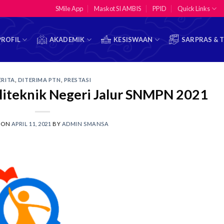
SMile App
Maskot SI AMBIS
PPID
Quick Links
PROFIL
AKADEMIK
KESISWAAN
SARPRAS & 
ERITA
,
DITERIMA PTN
,
PRESTASI
oliteknik Negeri Jalur SNMPN 2021
 ON
APRIL 11, 2021
BY
ADMIN SMANSA