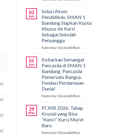
Gemilang
di
Solusi Akses
02
Bali!
Jun
Pendidikan, SMAN 1
Siswa
Bandung Siapkan Kuota
SMAN
Khusus 66 Kursi
1
Sebagai Sekolah
Bandung
Penyangga
Borong
Medali
Komentar Dinonaktifkan
pada
di
Solusi
International
Akses
Kobarkan Semangat
01
Applied
Pendidikan,
Jun
Pancasila di SMAN 1
Biology
SMAN
Bandung: Pancasila
Olympiad
1
Pemersatu Bangsa,
2026
Bandung
Fondasi Perdamaian
ri
Siapkan
Dunia!
Kuota
Khusus
Komentar Dinonaktifkan
pada
ri
66
Kobarkan
Kursi
Semangat
PCMB 2026: Tahap
29
Sebagai
Pancasila
Mei
Krusial yang Bisa
ri
Sekolah
di
“Kunci” Kursi Murid
Penyangga
SMAN
Baru
1
ri
Bandung:
Komentar Dinonaktifkan
pada