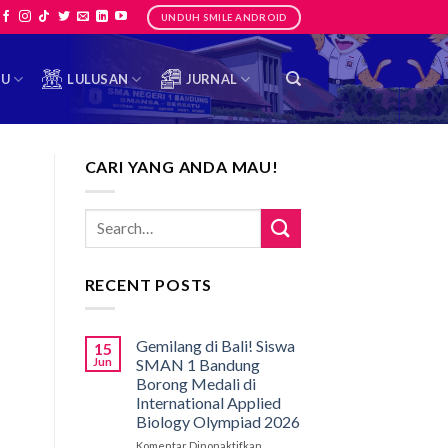
UNDUH SMILE ANDROID
TU
LULUSAN
JURNAL
CARI YANG ANDA MAU!
RECENT POSTS
Gemilang di Bali! Siswa
15
Jun
SMAN 1 Bandung
Borong Medali di
International Applied
Biology Olympiad 2026
Komentar Dinonaktifkan
pada