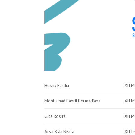
Husna Fardia
XII M
Mohhamad Fahril Permadiana
XII M
Gita Rosifa
XII M
Arva Kyla Nisita
XII I