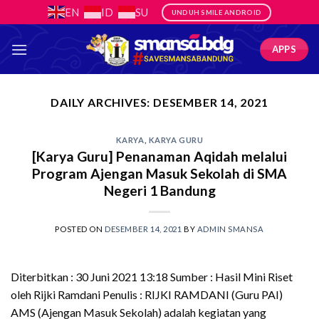
Skip
EN
ID
SU
UNDUH SMILE ANDROID
to
content
APPS
DAILY ARCHIVES:
DESEMBER 14, 2021
KARYA
,
KARYA GURU
[Karya Guru] Penanaman Aqidah melalui
Program Ajengan Masuk Sekolah di SMA
Negeri 1 Bandung
POSTED ON
DESEMBER 14, 2021
BY
ADMIN SMANSA
Diterbitkan : 30 Juni 2021 13:18 Sumber : Hasil Mini Riset
oleh Rijki Ramdani Penulis : RIJKI RAMDANI (Guru PAI)
AMS (Ajengan Masuk Sekolah) adalah kegiatan yang