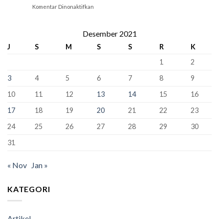
Pemersatu
Komentar Dinonaktifkan
pada
yang
Bangsa,
Kabar
Bisa
Fondasi
Gembira!
“Kunci”
Perdamaian
388
Desember 2021
Kursi
Dunia!
Siswa
Murid
J
S
M
S
S
R
K
Kelas
Baru
XII
1
2
SMAN
1
3
4
5
6
7
8
9
Bandung
Berhasil
10
11
12
13
14
15
16
Lulus
100%
17
18
19
20
21
22
23
24
25
26
27
28
29
30
31
« Nov
Jan »
KATEGORI
Artikel