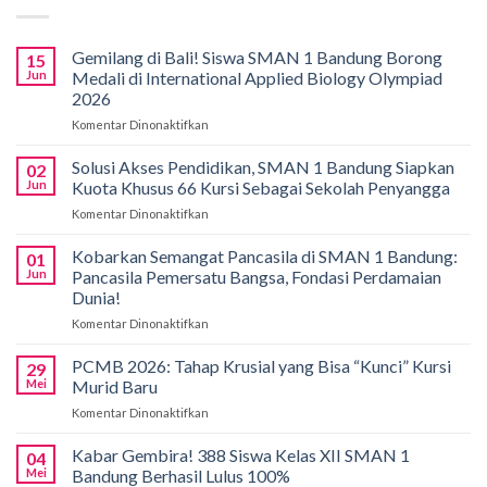
Gemilang di Bali! Siswa SMAN 1 Bandung Borong
15
Jun
Medali di International Applied Biology Olympiad
2026
Komentar Dinonaktifkan
pada
Gemilang
di
Solusi Akses Pendidikan, SMAN 1 Bandung Siapkan
02
Bali!
Jun
Kuota Khusus 66 Kursi Sebagai Sekolah Penyangga
Siswa
Komentar Dinonaktifkan
pada
SMAN
Solusi
1
Akses
Kobarkan Semangat Pancasila di SMAN 1 Bandung:
Bandung
01
Pendidikan,
Borong
Jun
Pancasila Pemersatu Bangsa, Fondasi Perdamaian
SMAN
Medali
Dunia!
1
di
Komentar Dinonaktifkan
pada
Bandung
International
Kobarkan
Siapkan
Applied
Semangat
Kuota
PCMB 2026: Tahap Krusial yang Bisa “Kunci” Kursi
Biology
29
Pancasila
Khusus
Mei
Murid Baru
Olympiad
di
66
2026
Komentar Dinonaktifkan
pada
SMAN
Kursi
PCMB
1
Sebagai
2026:
Kabar Gembira! 388 Siswa Kelas XII SMAN 1
Bandung:
Sekolah
04
Tahap
Pancasila
Mei
Bandung Berhasil Lulus 100%
Penyangga
Krusial