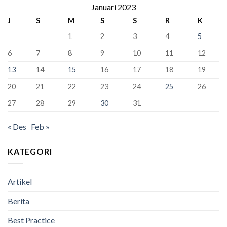
388
Januari 2023
Kursi
Dunia!
Siswa
Murid
J
S
M
S
S
R
K
Kelas
Baru
XII
1
2
3
4
5
SMAN
1
6
7
8
9
10
11
12
Bandung
Berhasil
13
14
15
16
17
18
19
Lulus
100%
20
21
22
23
24
25
26
27
28
29
30
31
« Des
Feb »
KATEGORI
Artikel
Berita
Best Practice