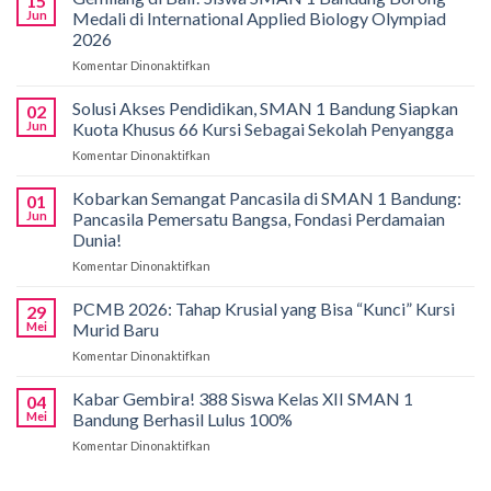
15
Jun
Medali di International Applied Biology Olympiad
2026
Komentar Dinonaktifkan
pada
Gemilang
di
Solusi Akses Pendidikan, SMAN 1 Bandung Siapkan
02
Bali!
Jun
Kuota Khusus 66 Kursi Sebagai Sekolah Penyangga
Siswa
Komentar Dinonaktifkan
pada
SMAN
Solusi
1
Akses
Kobarkan Semangat Pancasila di SMAN 1 Bandung:
Bandung
01
Pendidikan,
Borong
Jun
Pancasila Pemersatu Bangsa, Fondasi Perdamaian
SMAN
Medali
Dunia!
1
di
Komentar Dinonaktifkan
pada
Bandung
International
Kobarkan
Siapkan
Applied
Semangat
Kuota
PCMB 2026: Tahap Krusial yang Bisa “Kunci” Kursi
Biology
29
Pancasila
Khusus
Mei
Murid Baru
Olympiad
di
66
2026
Komentar Dinonaktifkan
pada
SMAN
Kursi
PCMB
1
Sebagai
2026:
Kabar Gembira! 388 Siswa Kelas XII SMAN 1
Bandung:
Sekolah
04
Tahap
Pancasila
Mei
Bandung Berhasil Lulus 100%
Penyangga
Krusial
Pemersatu
Komentar Dinonaktifkan
pada
yang
Bangsa,
Kabar
Bisa
Fondasi
Gembira!
“Kunci”
Perdamaian