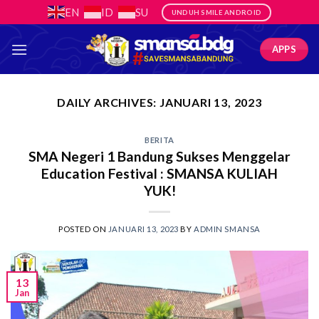
Skip
EN
ID
SU
UNDUH SMILE ANDROID
to
content
APPS
DAILY ARCHIVES:
JANUARI 13, 2023
BERITA
SMA Negeri 1 Bandung Sukses Menggelar
Education Festival : SMANSA KULIAH
YUK!
POSTED ON
JANUARI 13, 2023
BY
ADMIN SMANSA
13
Jan