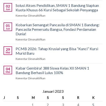
Gemilang
di
Solusi Akses Pendidikan, SMAN 1 Bandung Siapkan
02
Bali!
Jun
Kuota Khusus 66 Kursi Sebagai Sekolah Penyangga
Siswa
Komentar Dinonaktifkan
pada
SMAN
Solusi
1
Akses
Kobarkan Semangat Pancasila di SMAN 1 Bandung:
Bandung
01
Pendidikan,
Borong
Jun
Pancasila Pemersatu Bangsa, Fondasi Perdamaian
SMAN
Medali
Dunia!
1
di
Komentar Dinonaktifkan
pada
Bandung
International
Kobarkan
Siapkan
Applied
Semangat
Kuota
PCMB 2026: Tahap Krusial yang Bisa “Kunci” Kursi
Biology
29
Pancasila
Khusus
Mei
Murid Baru
Olympiad
di
66
2026
Komentar Dinonaktifkan
pada
SMAN
Kursi
PCMB
1
Sebagai
2026:
Kabar Gembira! 388 Siswa Kelas XII SMAN 1
Bandung:
Sekolah
04
Tahap
Pancasila
Mei
Bandung Berhasil Lulus 100%
Penyangga
Krusial
Pemersatu
Komentar Dinonaktifkan
pada
yang
Bangsa,
Kabar
Bisa
Fondasi
Gembira!
“Kunci”
Perdamaian
388
Januari 2023
Kursi
Dunia!
Siswa
Murid
J
S
M
S
S
R
K
Kelas
Baru
XII
1
2
3
4
5