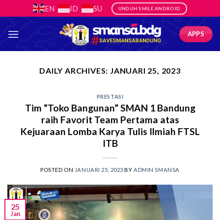
Skip
EN
ID
SU
UNDUH SMILE ANDROID
to
content
APPS
DAILY ARCHIVES:
JANUARI 25, 2023
PRESTASI
Tim “Toko Bangunan” SMAN 1 Bandung
raih Favorit Team Pertama atas
Kejuaraan Lomba Karya Tulis Ilmiah FTSL
ITB
POSTED ON
JANUARI 25, 2023
BY
ADMIN SMANSA
25
Jan