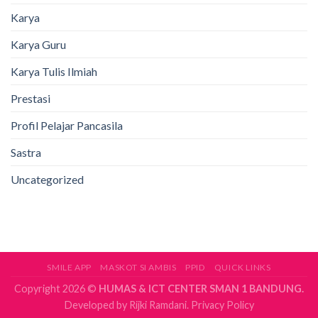
Karya
Karya Guru
Karya Tulis Ilmiah
Prestasi
Profil Pelajar Pancasila
Sastra
Uncategorized
SMILE APP
MASKOT SI AMBIS
PPID
QUICK LINKS
Copyright 2026 ©
HUMAS & ICT CENTER SMAN 1 BANDUNG.
Developed by
Rijki Ramdani.
Privacy Policy