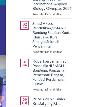
International Applied
Biology Olympiad 2026
Komentar Dinonaktifkan
pada
Gemilang
di
Solusi Akses
02
Bali!
Jun
Pendidikan, SMAN 1
Siswa
Bandung Siapkan Kuota
SMAN
Khusus 66 Kursi
1
Sebagai Sekolah
Bandung
Penyangga
Borong
Medali
Komentar Dinonaktifkan
pada
di
Solusi
International
Akses
Kobarkan Semangat
01
Applied
Pendidikan,
Jun
Pancasila di SMAN 1
Biology
SMAN
Bandung: Pancasila
Olympiad
1
Pemersatu Bangsa,
2026
Bandung
Fondasi Perdamaian
Siapkan
Dunia!
Kuota
Khusus
Komentar Dinonaktifkan
pada
66
Kobarkan
Kursi
Semangat
PCMB 2026: Tahap
29
Sebagai
Pancasila
Mei
Krusial yang Bisa
Sekolah
di