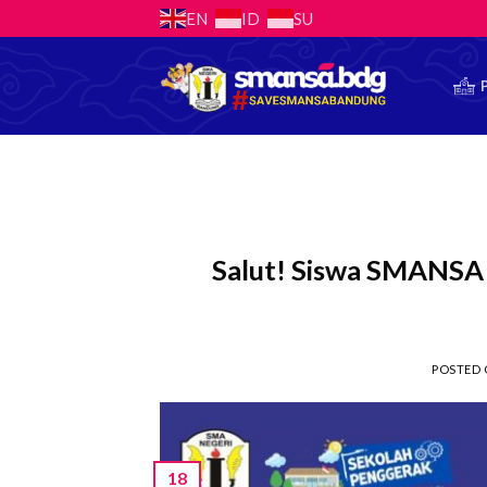
Skip
EN
ID
SU
to
content
Salut! Siswa SMANSA 
POSTED
18