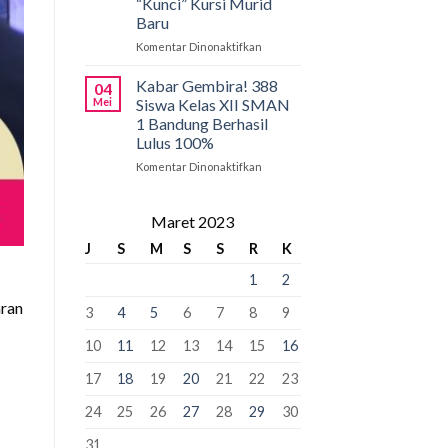
“Kunci” Kursi Murid
Penyangga
SMAN
Baru
1
Bandung:
Komentar Dinonaktifkan
pada
Pancasila
PCMB
Pemersatu
2026:
Kabar Gembira! 388
04
Bangsa,
Tahap
Mei
Siswa Kelas XII SMAN
Fondasi
Krusial
1 Bandung Berhasil
Perdamaian
yang
Lulus 100%
Dunia!
Bisa
“Kunci”
Komentar Dinonaktifkan
pada
Kursi
Kabar
Murid
Gembira!
Baru
388
Maret 2023
Siswa
J
S
M
S
S
R
K
Kelas
XII
1
2
SMAN
1
aran
3
4
5
6
7
8
9
Bandung
Berhasil
10
11
12
13
14
15
16
Lulus
100%
17
18
19
20
21
22
23
24
25
26
27
28
29
30
31