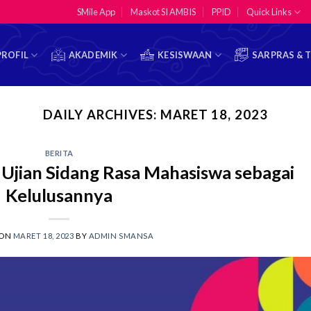
SMile App
Maskot SI AMBIS
PPID
Quick Links
PROFIL
AKADEMIK
KESISWAAN
SARPRAS & 
DAILY ARCHIVES:
MARET 18, 2023
BERITA
Ujian Sidang Rasa Mahasiswa sebagai
Kelulusannya
 ON
MARET 18, 2023
BY
ADMIN SMANSA