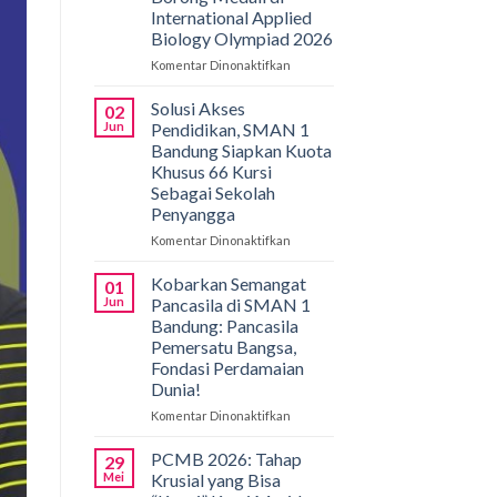
International Applied
Biology Olympiad 2026
Komentar Dinonaktifkan
pada
Gemilang
di
Solusi Akses
02
Bali!
Jun
Pendidikan, SMAN 1
Siswa
Bandung Siapkan Kuota
SMAN
Khusus 66 Kursi
1
Sebagai Sekolah
Bandung
Penyangga
Borong
Medali
Komentar Dinonaktifkan
pada
di
Solusi
International
Akses
Kobarkan Semangat
01
Applied
Pendidikan,
Jun
Pancasila di SMAN 1
Biology
SMAN
Bandung: Pancasila
Olympiad
1
Pemersatu Bangsa,
2026
Bandung
Fondasi Perdamaian
Siapkan
Dunia!
Kuota
Khusus
Komentar Dinonaktifkan
pada
66
Kobarkan
Kursi
Semangat
PCMB 2026: Tahap
29
Sebagai
Pancasila
Mei
Krusial yang Bisa
Sekolah
di