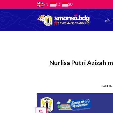
Skip
EN
ID
SU
to
content
Nurlisa Putri Azizah
POSTED
05