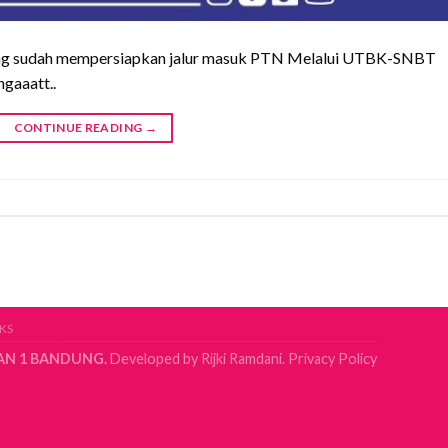
ang sudah mempersiapkan jalur masuk PTN Melalui UTBK-SNBT
gaaatt..
CONTINUE READING
→
KS
AN 1 BANDUNG.
Developed by
Rijki Ramdani.
Privacy Policy