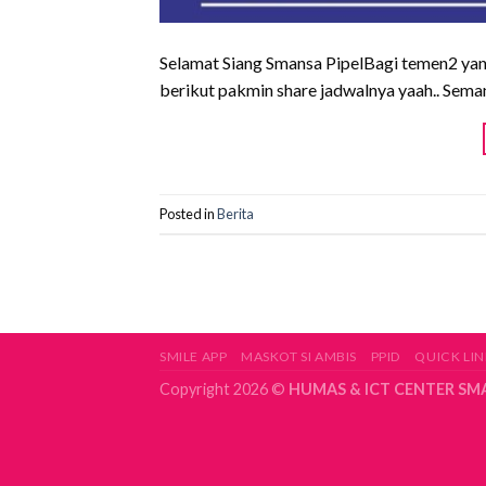
Selamat Siang Smansa PipelBagi temen2 y
berikut pakmin share jadwalnya yaah.. Seman
Posted in
Berita
SMILE APP
MASKOT SI AMBIS
PPID
QUICK LIN
Copyright 2026 ©
HUMAS & ICT CENTER SM