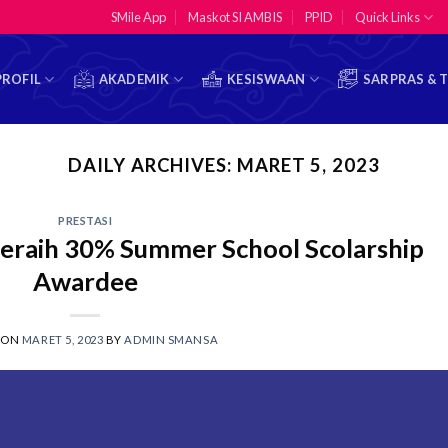
SMile App
Maskot SI AMBIS
PPID
Quick Links
PROFIL
AKADEMIK
KESISWAAN
SARPRAS & 
DAILY ARCHIVES:
MARET 5, 2023
PRESTASI
 meraih 30% Summer School Scolarship
Awardee
 ON
MARET 5, 2023
BY
ADMIN SMANSA