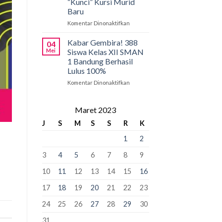
“Kunci” Kursi Murid
Penyangga
SMAN
Baru
1
Bandung:
Komentar Dinonaktifkan
pada
Pancasila
PCMB
Pemersatu
2026:
Kabar Gembira! 388
04
Bangsa,
Tahap
Mei
Siswa Kelas XII SMAN
Fondasi
Krusial
1 Bandung Berhasil
Perdamaian
yang
Lulus 100%
Dunia!
Bisa
“Kunci”
Komentar Dinonaktifkan
pada
Kursi
Kabar
Murid
Gembira!
Baru
388
Maret 2023
Siswa
J
S
M
S
S
R
K
Kelas
XII
1
2
SMAN
1
3
4
5
6
7
8
9
Bandung
Berhasil
10
11
12
13
14
15
16
Lulus
100%
17
18
19
20
21
22
23
24
25
26
27
28
29
30
31