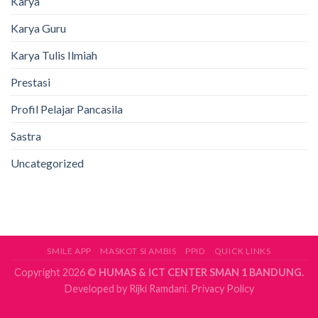
Karya
Karya Guru
Karya Tulis Ilmiah
Prestasi
Profil Pelajar Pancasila
Sastra
Uncategorized
SMILE APP
MASKOT SI AMBIS
PPID
QUICK LINKS
Copyright 2026 ©
HUMAS & ICT CENTER SMAN 1 BANDUNG.
Developed by
Rijki Ramdani.
Privacy Policy