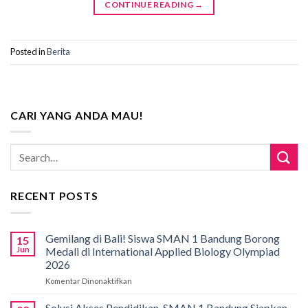
CONTINUE READING
→
Posted in
Berita
CARI YANG ANDA MAU!
RECENT POSTS
Gemilang di Bali! Siswa SMAN 1 Bandung Borong
15
Jun
Medali di International Applied Biology Olympiad
2026
Komentar Dinonaktifkan
pada
Gemilang
di
Solusi Akses Pendidikan, SMAN 1 Bandung Siapkan