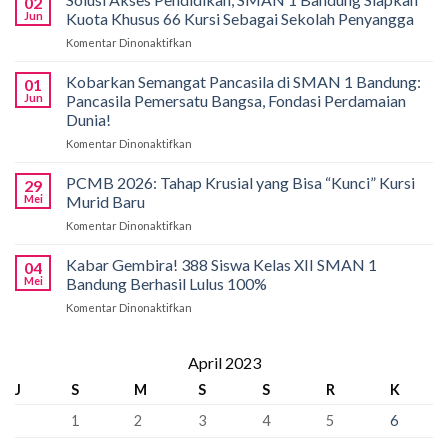
02
Bali!
Jun
Kuota Khusus 66 Kursi Sebagai Sekolah Penyangga
Siswa
Komentar Dinonaktifkan
pada
SMAN
Solusi
1
Akses
Kobarkan Semangat Pancasila di SMAN 1 Bandung:
Bandung
01
Pendidikan,
Borong
Jun
Pancasila Pemersatu Bangsa, Fondasi Perdamaian
SMAN
Medali
Dunia!
1
di
Komentar Dinonaktifkan
pada
Bandung
International
Kobarkan
Siapkan
Applied
Semangat
Kuota
PCMB 2026: Tahap Krusial yang Bisa “Kunci” Kursi
Biology
29
Pancasila
Khusus
Mei
Murid Baru
Olympiad
di
66
2026
Komentar Dinonaktifkan
pada
SMAN
Kursi
PCMB
1
Sebagai
2026:
Kabar Gembira! 388 Siswa Kelas XII SMAN 1
Bandung:
Sekolah
04
Tahap
Pancasila
Mei
Bandung Berhasil Lulus 100%
Penyangga
Krusial
Pemersatu
Komentar Dinonaktifkan
pada
yang
Bangsa,
Kabar
Bisa
Fondasi
Gembira!
“Kunci”
Perdamaian
388
April 2023
Kursi
Dunia!
Siswa
Murid
J
S
M
S
S
R
K
Kelas
Baru
XII
1
2
3
4
5
6
SMAN
1