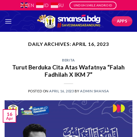
Skip
EN
ID
SU
UNDUH SMILE ANDROID
to
content
APPS
DAILY ARCHIVES:
APRIL 16, 2023
BERITA
Turut Berduka Cita Atas Wafatnya “Falah
Fadhilah X IKM 7”
POSTED ON
APRIL 16, 2023
BY
ADMIN SMANSA
16
Apr