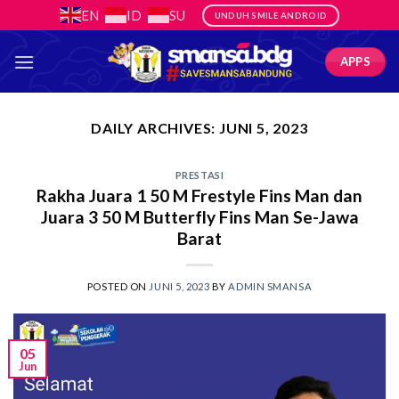
Skip
EN
ID
SU
UNDUH SMILE ANDROID
to
content
APPS
DAILY ARCHIVES:
JUNI 5, 2023
PRESTASI
Rakha Juara 1 50 M Frestyle Fins Man dan
Juara 3 50 M Butterfly Fins Man Se-Jawa
Barat
POSTED ON
JUNI 5, 2023
BY
ADMIN SMANSA
05
Jun