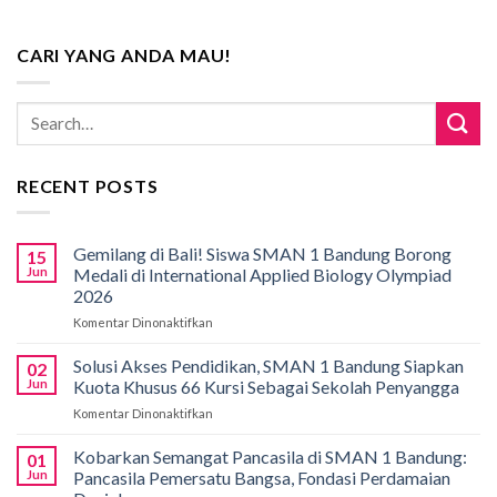
CARI YANG ANDA MAU!
RECENT POSTS
Gemilang di Bali! Siswa SMAN 1 Bandung Borong
15
Jun
Medali di International Applied Biology Olympiad
2026
Komentar Dinonaktifkan
pada
Gemilang
di
Solusi Akses Pendidikan, SMAN 1 Bandung Siapkan
02
Bali!
Jun
Kuota Khusus 66 Kursi Sebagai Sekolah Penyangga
Siswa
Komentar Dinonaktifkan
pada
SMAN
Solusi
1
Akses
Kobarkan Semangat Pancasila di SMAN 1 Bandung:
Bandung
01
Pendidikan,
Borong
Jun
Pancasila Pemersatu Bangsa, Fondasi Perdamaian
SMAN
Medali