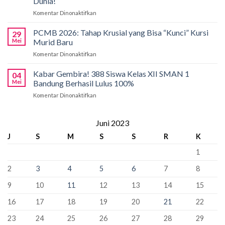
Dunia!
1
di
Komentar Dinonaktifkan
pada
Bandung
International
Kobarkan
Siapkan
Applied
Semangat
Kuota
PCMB 2026: Tahap Krusial yang Bisa “Kunci” Kursi
Biology
29
Pancasila
Khusus
Mei
Murid Baru
Olympiad
di
66
2026
Komentar Dinonaktifkan
pada
SMAN
Kursi
PCMB
1
Sebagai
2026:
Kabar Gembira! 388 Siswa Kelas XII SMAN 1
Bandung:
Sekolah
04
Tahap
Pancasila
Mei
Bandung Berhasil Lulus 100%
Penyangga
Krusial
Pemersatu
Komentar Dinonaktifkan
pada
yang
Bangsa,
Kabar
Bisa
Fondasi
Gembira!
“Kunci”
Perdamaian
388
Juni 2023
Kursi
Dunia!
Siswa
Murid
J
S
M
S
S
R
K
Kelas
Baru
XII
1
SMAN
1
2
3
4
5
6
7
8
Bandung
Berhasil
9
10
11
12
13
14
15
Lulus
100%
16
17
18
19
20
21
22
23
24
25
26
27
28
29