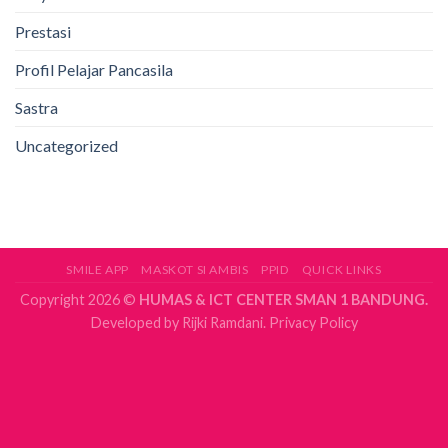
Prestasi
Profil Pelajar Pancasila
Sastra
Uncategorized
SMILE APP
MASKOT SI AMBIS
PPID
QUICK LINKS
Copyright 2026 ©
HUMAS & ICT CENTER SMAN 1 BANDUNG.
Developed by
Rijki Ramdani.
Privacy Policy