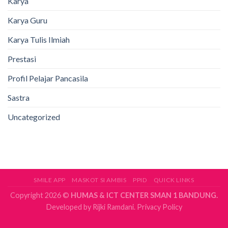
Karya
Karya Guru
Karya Tulis Ilmiah
Prestasi
Profil Pelajar Pancasila
Sastra
Uncategorized
SMILE APP
MASKOT SI AMBIS
PPID
QUICK LINKS
Copyright 2026 ©
HUMAS & ICT CENTER SMAN 1 BANDUNG.
Developed by
Rijki Ramdani.
Privacy Policy