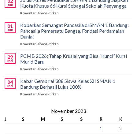
02
Bali!
Jun
Kuota Khusus 66 Kursi Sebagai Sekolah Penyangga
Siswa
Komentar Dinonaktifkan
pada
SMAN
Solusi
1
Akses
Kobarkan Semangat Pancasila di SMAN 1 Bandung:
Bandung
01
Pendidikan,
Borong
Jun
Pancasila Pemersatu Bangsa, Fondasi Perdamaian
SMAN
Medali
Dunia!
1
di
Komentar Dinonaktifkan
pada
Bandung
International
Kobarkan
Siapkan
Applied
Semangat
Kuota
PCMB 2026: Tahap Krusial yang Bisa “Kunci” Kursi
Biology
29
Pancasila
Khusus
Mei
Murid Baru
Olympiad
di
66
2026
Komentar Dinonaktifkan
pada
SMAN
Kursi
PCMB
1
Sebagai
2026:
Kabar Gembira! 388 Siswa Kelas XII SMAN 1
Bandung:
Sekolah
04
Tahap
Pancasila
Mei
Bandung Berhasil Lulus 100%
Penyangga
Krusial
Pemersatu
Komentar Dinonaktifkan
pada
yang
Bangsa,
Kabar
Bisa
Fondasi
Gembira!
“Kunci”
Perdamaian
388
November 2023
Kursi
Dunia!
Siswa
Murid
J
S
M
S
S
R
K
Kelas
Baru
XII
1
2
SMAN
1