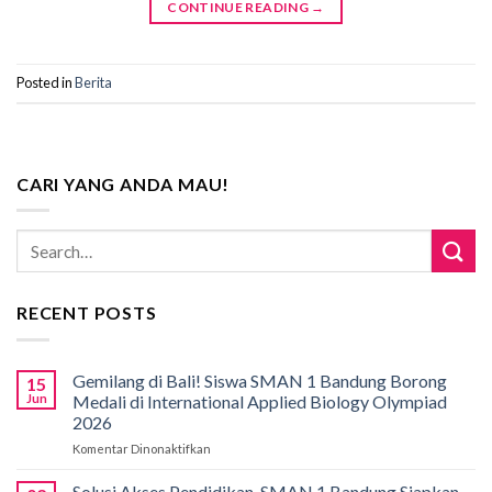
CONTINUE READING
→
Posted in
Berita
CARI YANG ANDA MAU!
RECENT POSTS
Gemilang di Bali! Siswa SMAN 1 Bandung Borong
15
Jun
Medali di International Applied Biology Olympiad
2026
Komentar Dinonaktifkan
pada
Gemilang
di
Solusi Akses Pendidikan, SMAN 1 Bandung Siapkan