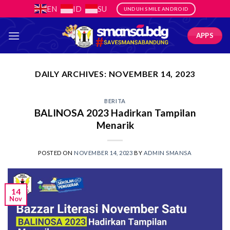
Skip
EN
ID
SU
UNDUH SMILE ANDROID
to
content
APPS
DAILY ARCHIVES:
NOVEMBER 14, 2023
BERITA
BALINOSA 2023 Hadirkan Tampilan
Menarik
POSTED ON
NOVEMBER 14, 2023
BY
ADMIN SMANSA
14
Nov