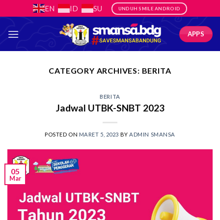
Skip
EN
ID
SU
UNDUH SMILE ANDROID
to
content
APPS
CATEGORY ARCHIVES:
BERITA
BERITA
Jadwal UTBK-SNBT 2023
POSTED ON
MARET 5, 2023
BY
ADMIN SMANSA
05
Mar