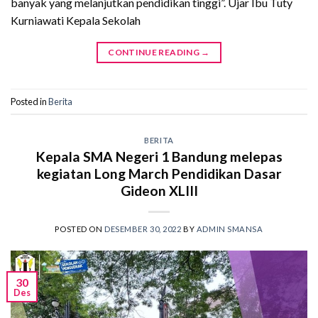
banyak yang melanjutkan pendidikan tinggi”. Ujar Ibu Tuty
Kurniawati Kepala Sekolah
CONTINUE READING
→
Posted in
Berita
BERITA
Kepala SMA Negeri 1 Bandung melepas
kegiatan Long March Pendidikan Dasar
Gideon XLIII
POSTED ON
DESEMBER 30, 2022
BY
ADMIN SMANSA
30
Des