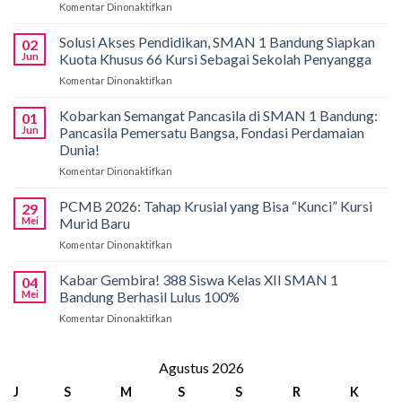
Komentar Dinonaktifkan
pada
Gemilang
di
Solusi Akses Pendidikan, SMAN 1 Bandung Siapkan
02
Bali!
Jun
Kuota Khusus 66 Kursi Sebagai Sekolah Penyangga
Siswa
Komentar Dinonaktifkan
pada
SMAN
Solusi
1
Akses
Kobarkan Semangat Pancasila di SMAN 1 Bandung:
Bandung
01
Pendidikan,
Borong
Jun
Pancasila Pemersatu Bangsa, Fondasi Perdamaian
SMAN
Medali
Dunia!
1
di
Komentar Dinonaktifkan
pada
Bandung
International
Kobarkan
Siapkan
Applied
Semangat
Kuota
PCMB 2026: Tahap Krusial yang Bisa “Kunci” Kursi
Biology
29
Pancasila
Khusus
Mei
Murid Baru
Olympiad
di
66
2026
Komentar Dinonaktifkan
pada
SMAN
Kursi
PCMB
1
Sebagai
2026:
Kabar Gembira! 388 Siswa Kelas XII SMAN 1
Bandung:
Sekolah
04
Tahap
Pancasila
Mei
Bandung Berhasil Lulus 100%
Penyangga
Krusial
Pemersatu
Komentar Dinonaktifkan
pada
yang
Bangsa,
Kabar
Bisa
Fondasi
Gembira!
“Kunci”
Perdamaian
388
Agustus 2026
Kursi
Dunia!
Siswa
Murid
J
S
M
S
S
R
K
Kelas
Baru