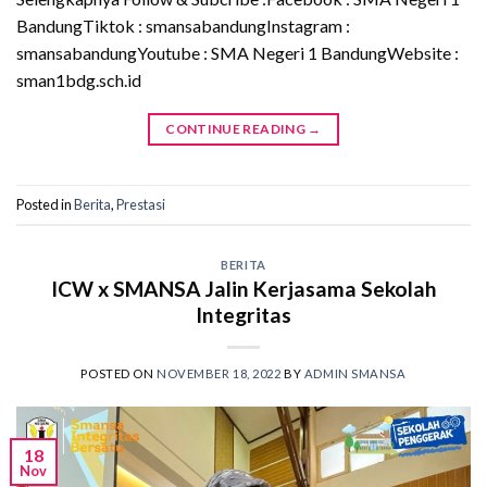
BandungTiktok : smansabandungInstagram :
smansabandungYoutube : SMA Negeri 1 BandungWebsite :
sman1bdg.sch.id
CONTINUE READING
→
Posted in
Berita
,
Prestasi
BERITA
ICW x SMANSA Jalin Kerjasama Sekolah
Integritas
POSTED ON
NOVEMBER 18, 2022
BY
ADMIN SMANSA
18
Nov