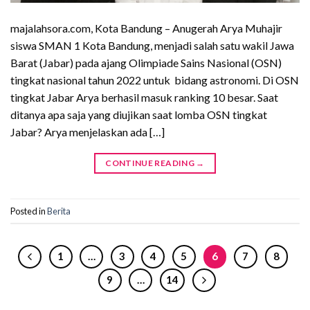
majalahsora.com, Kota Bandung – Anugerah Arya Muhajir
siswa SMAN 1 Kota Bandung, menjadi salah satu wakil Jawa
Barat (Jabar) pada ajang Olimpiade Sains Nasional (OSN)
tingkat nasional tahun 2022 untuk bidang astronomi. Di OSN
tingkat Jabar Arya berhasil masuk ranking 10 besar. Saat
ditanya apa saja yang diujikan saat lomba OSN tingkat
Jabar? Arya menjelaskan ada […]
CONTINUE READING
→
Posted in
Berita
1
…
3
4
5
6
7
8
9
…
14