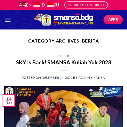
Skip
EN
ID
SU
UNDUH SMILE ANDROID
to
content
APPS
CATEGORY ARCHIVES:
BERITA
BERITA
SKY is Back! SMANSA Kuliah Yuk 2023
POSTED ON
DESEMBER 14, 2022
BY
ADMIN SMANSA
14
Des