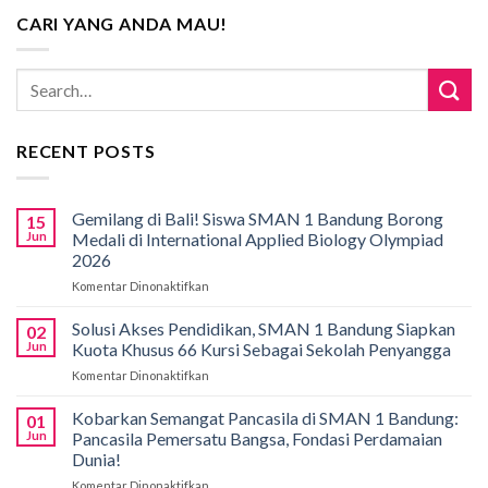
CARI YANG ANDA MAU!
RECENT POSTS
Gemilang di Bali! Siswa SMAN 1 Bandung Borong
15
Jun
Medali di International Applied Biology Olympiad
2026
Komentar Dinonaktifkan
pada
Gemilang
di
Solusi Akses Pendidikan, SMAN 1 Bandung Siapkan
02
Bali!
Jun
Kuota Khusus 66 Kursi Sebagai Sekolah Penyangga
Siswa
Komentar Dinonaktifkan
pada
SMAN
Solusi
1
Akses
Kobarkan Semangat Pancasila di SMAN 1 Bandung:
Bandung
01
Pendidikan,
Borong
Jun
Pancasila Pemersatu Bangsa, Fondasi Perdamaian
SMAN
Medali
Dunia!
1
di
Komentar Dinonaktifkan
pada
Bandung