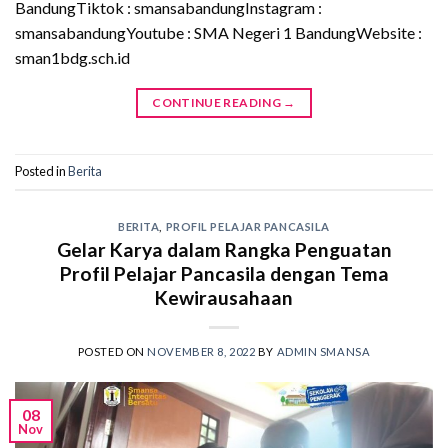
BandungTiktok : smansabandungInstagram :
smansabandungYoutube : SMA Negeri 1 BandungWebsite :
sman1bdg.sch.id
CONTINUE READING
→
Posted in
Berita
BERITA
,
PROFIL PELAJAR PANCASILA
Gelar Karya dalam Rangka Penguatan
Profil Pelajar Pancasila dengan Tema
Kewirausahaan
POSTED ON
NOVEMBER 8, 2022
BY
ADMIN SMANSA
08
Nov