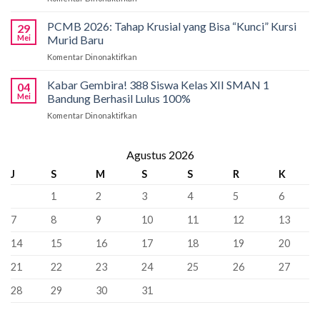
International
Kobarkan
Siapkan
Applied
Semangat
Kuota
PCMB 2026: Tahap Krusial yang Bisa “Kunci” Kursi
Biology
29
Pancasila
Khusus
Mei
Murid Baru
Olympiad
di
66
2026
Komentar Dinonaktifkan
pada
SMAN
Kursi
PCMB
1
Sebagai
2026:
Kabar Gembira! 388 Siswa Kelas XII SMAN 1
Bandung:
Sekolah
04
Tahap
Pancasila
Mei
Bandung Berhasil Lulus 100%
Penyangga
Krusial
Pemersatu
Komentar Dinonaktifkan
pada
yang
Bangsa,
Kabar
Bisa
Fondasi
Gembira!
“Kunci”
Perdamaian
388
Agustus 2026
Kursi
Dunia!
Siswa
Murid
J
S
M
S
S
R
K
Kelas
Baru
XII
1
2
3
4
5
6
SMAN
1
7
8
9
10
11
12
13
Bandung
Berhasil
14
15
16
17
18
19
20
Lulus
100%
21
22
23
24
25
26
27
28
29
30
31