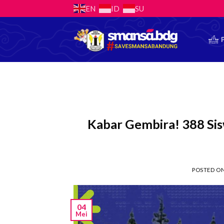
Skip
EN
ID
SU
to
content
Kabar Gembira! 388 Sis
POSTED O
04
Mei