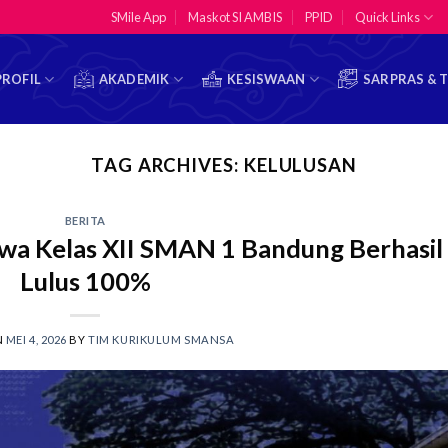
SMile App
Maskot SI AMBIS
PPID
Quick Links
PROFIL
AKADEMIK
KESISWAAN
SARPRAS & 
TAG ARCHIVES:
KELULUSAN
BERITA
wa Kelas XII SMAN 1 Bandung Berhasil
Lulus 100%
N
MEI 4, 2026
BY
TIM KURIKULUM SMANSA