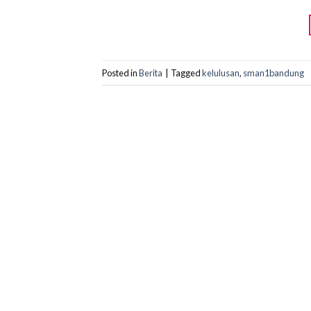
Posted in
Berita
|
Tagged
kelulusan
,
sman1bandung