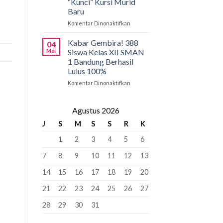
“Kunci” Kursi Murid
Penyangga
SMAN
Baru
1
Bandung:
Komentar Dinonaktifkan
pada
Pancasila
PCMB
Pemersatu
2026:
Kabar Gembira! 388
04
Bangsa,
Tahap
Mei
Siswa Kelas XII SMAN
Fondasi
Krusial
1 Bandung Berhasil
Perdamaian
yang
Lulus 100%
Dunia!
Bisa
“Kunci”
Komentar Dinonaktifkan
pada
Kursi
Kabar
Murid
Gembira!
Baru
388
Agustus 2026
Siswa
J
S
M
S
S
R
K
Kelas
XII
1
2
3
4
5
6
SMAN
1
7
8
9
10
11
12
13
Bandung
Berhasil
14
15
16
17
18
19
20
Lulus
100%
21
22
23
24
25
26
27
28
29
30
31