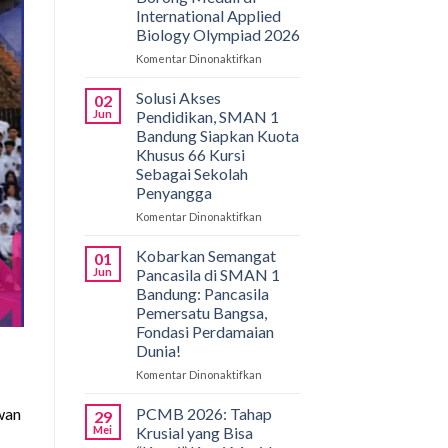
International Applied
Biology Olympiad 2026
Komentar Dinonaktifkan
pada
Gemilang
di
Solusi Akses
02
Bali!
Jun
Pendidikan, SMAN 1
Siswa
Bandung Siapkan Kuota
SMAN
Khusus 66 Kursi
1
Sebagai Sekolah
Bandung
Penyangga
Borong
Medali
Komentar Dinonaktifkan
pada
di
Solusi
International
Akses
Kobarkan Semangat
01
Applied
Pendidikan,
Jun
Pancasila di SMAN 1
Biology
SMAN
Bandung: Pancasila
Olympiad
1
Pemersatu Bangsa,
2026
Bandung
Fondasi Perdamaian
Siapkan
Dunia!
Kuota
Khusus
Komentar Dinonaktifkan
pada
66
Kobarkan
Kursi
Semangat
PCMB 2026: Tahap
ewan
29
Sebagai
Pancasila
Mei
Krusial yang Bisa
Sekolah
di