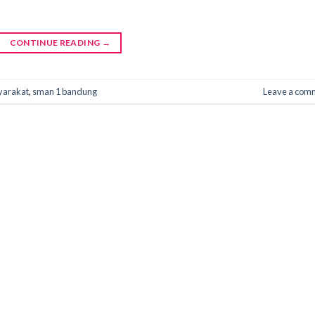
CONTINUE READING
→
yarakat
,
sman 1 bandung
Leave a com