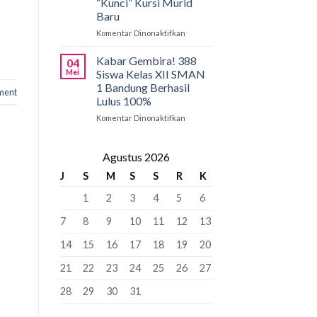
“Kunci” Kursi Murid
Penyangga
SMAN
Baru
1
Bandung:
Komentar Dinonaktifkan
pada
Pancasila
PCMB
Pemersatu
2026:
Kabar Gembira! 388
04
Bangsa,
Tahap
Mei
Siswa Kelas XII SMAN
Fondasi
Krusial
1 Bandung Berhasil
ment
Perdamaian
yang
Lulus 100%
Dunia!
Bisa
“Kunci”
Komentar Dinonaktifkan
pada
Kursi
Kabar
Murid
Gembira!
Baru
388
Agustus 2026
Siswa
J
S
M
S
S
R
K
Kelas
XII
1
2
3
4
5
6
SMAN
1
7
8
9
10
11
12
13
Bandung
Berhasil
14
15
16
17
18
19
20
Lulus
100%
21
22
23
24
25
26
27
28
29
30
31