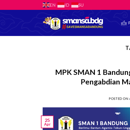
Skip
EN
ID
SU
to
content
T
MPK SMAN 1 Bandung 
Pengabdian Ma
POSTED ON
25
Apr