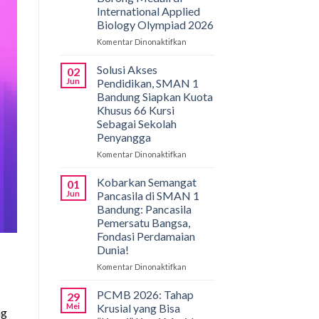
International Applied
Biology Olympiad 2026
Komentar Dinonaktifkan
pada
Gemilang
di
Solusi Akses
02
Bali!
Jun
Pendidikan, SMAN 1
Siswa
Bandung Siapkan Kuota
SMAN
Khusus 66 Kursi
1
Sebagai Sekolah
Bandung
Penyangga
Borong
Medali
Komentar Dinonaktifkan
pada
di
Solusi
International
Akses
Kobarkan Semangat
01
Applied
Pendidikan,
Jun
Pancasila di SMAN 1
Biology
SMAN
Bandung: Pancasila
Olympiad
1
Pemersatu Bangsa,
2026
Bandung
Fondasi Perdamaian
Siapkan
Dunia!
Kuota
Khusus
Komentar Dinonaktifkan
pada
66
Kobarkan
Kursi
Semangat
PCMB 2026: Tahap
29
Sebagai
Pancasila
Mei
Krusial yang Bisa
ng
Sekolah
di