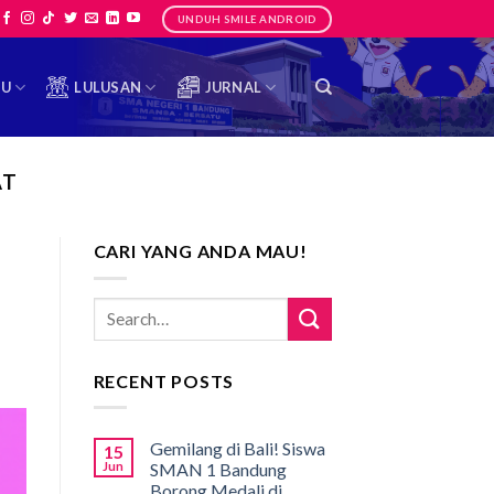
UNDUH SMILE ANDROID
TU
LULUSAN
JURNAL
AT
CARI YANG ANDA MAU!
RECENT POSTS
Gemilang di Bali! Siswa
15
Jun
SMAN 1 Bandung
Borong Medali di