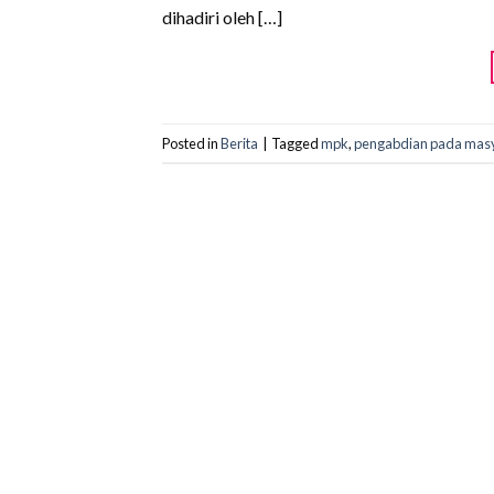
dihadiri oleh […]
Posted in
Berita
|
Tagged
mpk
,
pengabdian pada mas