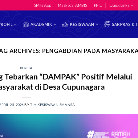
SMile App
Maskot SI AMBIS
PPID
Quick Links
PROFIL
AKADEMIK
KESISWAAN
SARPRAS & 
AG ARCHIVES:
PENGABDIAN PADA MASYARAK
BERITA
Tebarkan “DAMPAK” Positif Melalui
syarakat di Desa Cupunagara
APRIL 25, 2026
BY
TIM KESISWAAN SMANSA