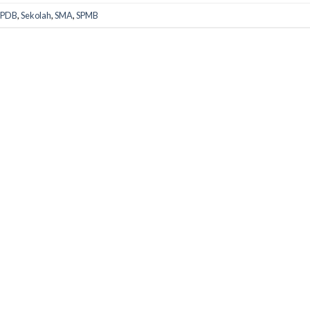
PPDB
,
Sekolah
,
SMA
,
SPMB