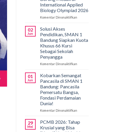
International Applied
Biology Olympiad 2026
Komentar Dinonaktifkan
pada
Gemilang
di
Solusi Akses
02
Bali!
Jun
Pendidikan, SMAN 1
Siswa
Bandung Siapkan Kuota
SMAN
Khusus 66 Kursi
1
Sebagai Sekolah
Bandung
Penyangga
Borong
Medali
Komentar Dinonaktifkan
pada
di
Solusi
International
Akses
Kobarkan Semangat
01
Applied
Pendidikan,
Jun
Pancasila di SMAN 1
Biology
SMAN
Bandung: Pancasila
Olympiad
1
Pemersatu Bangsa,
2026
Bandung
Fondasi Perdamaian
Siapkan
Dunia!
Kuota
Khusus
Komentar Dinonaktifkan
pada
66
Kobarkan
Kursi
Semangat
PCMB 2026: Tahap
29
Sebagai
Pancasila
Mei
Krusial yang Bisa
Sekolah
di