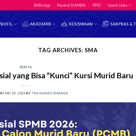
SMile App
Maskot SI AMBIS
PPID
Quick Links
PROFIL
AKADEMIK
KESISWAAN
SARPRAS & 
TAG ARCHIVES:
SMA
BERITA
al yang Bisa “Kunci” Kursi Murid Baru
 ON
MEI 29, 2026
BY
TIM HUMAS SMANSA