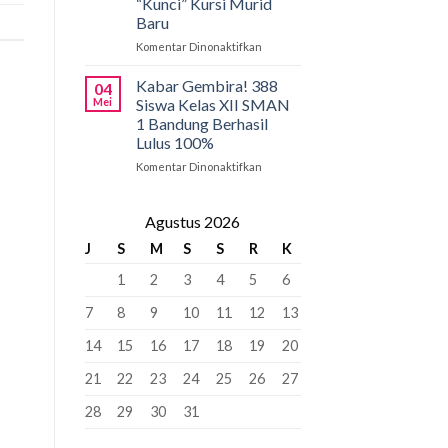
“Kunci” Kursi Murid
Penyangga
SMAN
Baru
1
Bandung:
Komentar Dinonaktifkan
pada
Pancasila
PCMB
Pemersatu
2026:
Kabar Gembira! 388
04
Bangsa,
Tahap
Mei
Siswa Kelas XII SMAN
Fondasi
Krusial
1 Bandung Berhasil
Perdamaian
yang
Lulus 100%
Dunia!
Bisa
“Kunci”
Komentar Dinonaktifkan
pada
Kursi
Kabar
Murid
Gembira!
Baru
388
Agustus 2026
Siswa
J
S
M
S
S
R
K
Kelas
XII
1
2
3
4
5
6
SMAN
1
7
8
9
10
11
12
13
Bandung
Berhasil
14
15
16
17
18
19
20
Lulus
100%
21
22
23
24
25
26
27
28
29
30
31