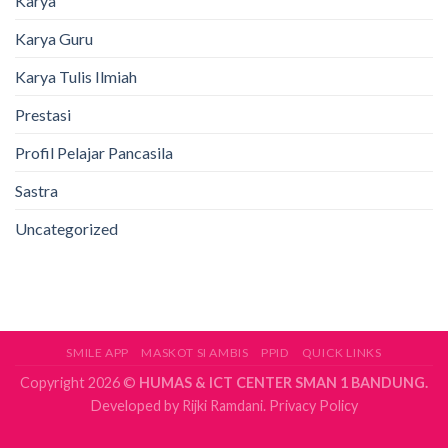
Karya
Karya Guru
Karya Tulis Ilmiah
Prestasi
Profil Pelajar Pancasila
Sastra
Uncategorized
SMILE APP
MASKOT SI AMBIS
PPID
QUICK LINKS
Copyright 2026 ©
HUMAS & ICT CENTER SMAN 1 BANDUNG.
Developed by
Rijki Ramdani.
Privacy Policy