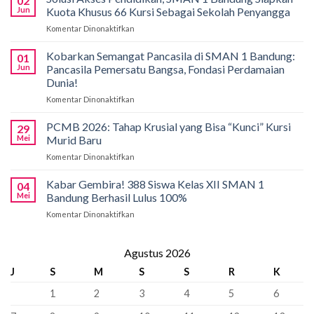
02
Bali!
Jun
Kuota Khusus 66 Kursi Sebagai Sekolah Penyangga
Siswa
Komentar Dinonaktifkan
pada
SMAN
Solusi
1
Akses
Kobarkan Semangat Pancasila di SMAN 1 Bandung:
Bandung
01
Pendidikan,
Borong
Jun
Pancasila Pemersatu Bangsa, Fondasi Perdamaian
SMAN
Medali
Dunia!
1
di
Komentar Dinonaktifkan
pada
Bandung
International
Kobarkan
Siapkan
Applied
Semangat
Kuota
PCMB 2026: Tahap Krusial yang Bisa “Kunci” Kursi
Biology
29
Pancasila
Khusus
Mei
Murid Baru
Olympiad
di
66
2026
Komentar Dinonaktifkan
pada
SMAN
Kursi
PCMB
1
Sebagai
2026:
Kabar Gembira! 388 Siswa Kelas XII SMAN 1
Bandung:
Sekolah
04
Tahap
Pancasila
Mei
Bandung Berhasil Lulus 100%
Penyangga
Krusial
Pemersatu
Komentar Dinonaktifkan
pada
yang
Bangsa,
Kabar
Bisa
Fondasi
Gembira!
“Kunci”
Perdamaian
388
Agustus 2026
Kursi
Dunia!
Siswa
Murid
J
S
M
S
S
R
K
Kelas
Baru
XII
1
2
3
4
5
6
SMAN
1