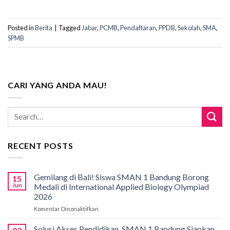
Posted in
Berita
|
Tagged
Jabar
,
PCMB
,
Pendaftaran
,
PPDB
,
Sekolah
,
SMA
,
SPMB
CARI YANG ANDA MAU!
RECENT POSTS
Gemilang di Bali! Siswa SMAN 1 Bandung Borong
15
Jun
Medali di International Applied Biology Olympiad
2026
Komentar Dinonaktifkan
pada
Gemilang
di
Solusi Akses Pendidikan, SMAN 1 Bandung Siapkan