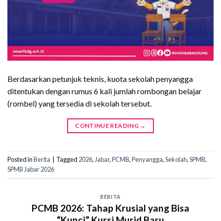
Berdasarkan petunjuk teknis, kuota sekolah penyangga
ditentukan dengan rumus 6 kali jumlah rombongan belajar
(rombel) yang tersedia di sekolah tersebut.
CONTINUE READING
→
Posted in
Berita
|
Tagged
2026
,
Jabar
,
PCMB
,
Penyangga
,
Sekolah
,
SPMB
,
SPMB Jabar 2026
BERITA
PCMB 2026: Tahap Krusial yang Bisa
“Kunci” Kursi Murid Baru