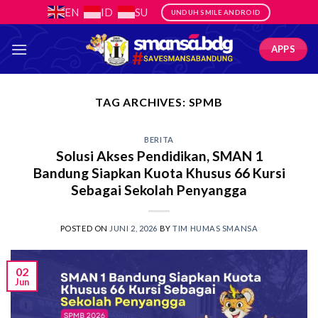
Skip
EN
ID
SU
UNDUH SMILE ANDROID
to
content
APPS
TAG ARCHIVES:
SPMB
BERITA
Solusi Akses Pendidikan, SMAN 1
Bandung Siapkan Kuota Khusus 66 Kursi
Sebagai Sekolah Penyangga
POSTED ON
JUNI 2, 2026
BY
TIM HUMAS SMANSA
02
Jun