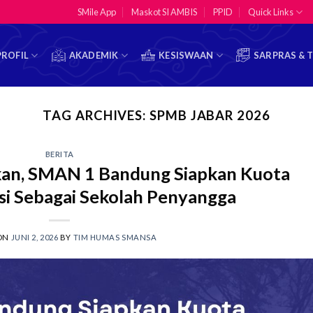
SMile App
Maskot SI AMBIS
PPID
Quick Links
PROFIL
AKADEMIK
KESISWAAN
SARPRAS & 
TAG ARCHIVES:
SPMB JABAR 2026
BERITA
ikan, SMAN 1 Bandung Siapkan Kuota
si Sebagai Sekolah Penyangga
 ON
JUNI 2, 2026
BY
TIM HUMAS SMANSA