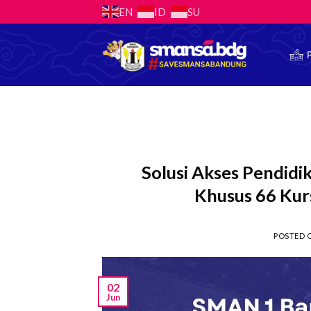
Skip
EN
ID
SU
to
content
Solusi Akses Pendid
Khusus 66 Kur
POSTED
02
Jun