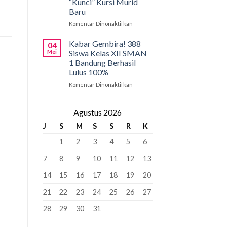
“Kunci” Kursi Murid
Penyangga
SMAN
Baru
1
Bandung:
Komentar Dinonaktifkan
pada
Pancasila
PCMB
Pemersatu
2026:
Kabar Gembira! 388
04
Bangsa,
Tahap
Mei
Siswa Kelas XII SMAN
Fondasi
Krusial
1 Bandung Berhasil
Perdamaian
yang
Lulus 100%
Dunia!
Bisa
“Kunci”
Komentar Dinonaktifkan
pada
Kursi
Kabar
Murid
Gembira!
Baru
388
Agustus 2026
Siswa
J
S
M
S
S
R
K
Kelas
XII
1
2
3
4
5
6
SMAN
1
7
8
9
10
11
12
13
Bandung
Berhasil
14
15
16
17
18
19
20
Lulus
100%
21
22
23
24
25
26
27
28
29
30
31