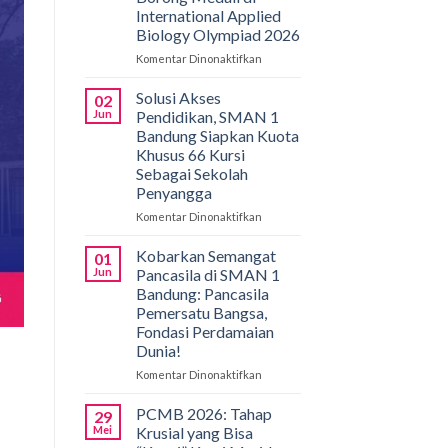
International Applied
Biology Olympiad 2026
Komentar Dinonaktifkan
pada
Gemilang
di
Solusi Akses
02
Bali!
Jun
Pendidikan, SMAN 1
Siswa
Bandung Siapkan Kuota
SMAN
Khusus 66 Kursi
1
Sebagai Sekolah
Bandung
Penyangga
Borong
Medali
Komentar Dinonaktifkan
pada
di
Solusi
International
Akses
Kobarkan Semangat
01
Applied
Pendidikan,
Jun
Pancasila di SMAN 1
Biology
SMAN
Bandung: Pancasila
Olympiad
1
Pemersatu Bangsa,
2026
Bandung
Fondasi Perdamaian
Siapkan
Dunia!
Kuota
Khusus
Komentar Dinonaktifkan
pada
66
Kobarkan
Kursi
Semangat
PCMB 2026: Tahap
29
Sebagai
Pancasila
Mei
Krusial yang Bisa
Sekolah
di