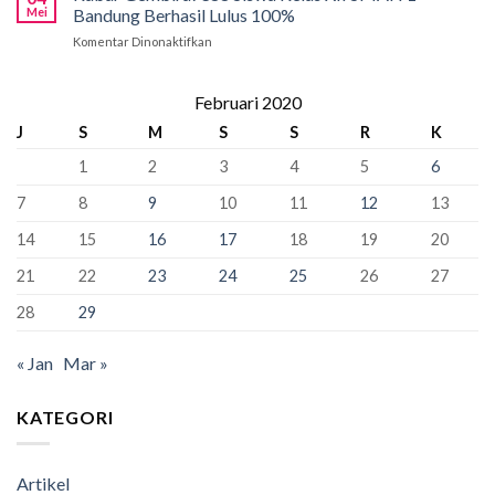
Tahap
Pancasila
Mei
Bandung Berhasil Lulus 100%
Penyangga
Krusial
Pemersatu
Komentar Dinonaktifkan
pada
yang
Bangsa,
Kabar
Bisa
Fondasi
Gembira!
“Kunci”
Perdamaian
388
Februari 2020
Kursi
Dunia!
Siswa
Murid
J
S
M
S
S
R
K
Kelas
Baru
XII
1
2
3
4
5
6
SMAN
1
7
8
9
10
11
12
13
Bandung
Berhasil
14
15
16
17
18
19
20
Lulus
100%
21
22
23
24
25
26
27
28
29
« Jan
Mar »
KATEGORI
Artikel