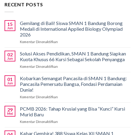
RECENT POSTS
Gemilang di Bali! Siswa SMAN 1 Bandung Borong
15
Jun
Medali di International Applied Biology Olympiad
2026
Komentar Dinonaktifkan
pada
Gemilang
di
Solusi Akses Pendidikan, SMAN 1 Bandung Siapkan
02
Bali!
Jun
Kuota Khusus 66 Kursi Sebagai Sekolah Penyangga
Siswa
Komentar Dinonaktifkan
pada
SMAN
Solusi
1
Akses
Kobarkan Semangat Pancasila di SMAN 1 Bandung:
Bandung
01
Pendidikan,
Borong
Jun
Pancasila Pemersatu Bangsa, Fondasi Perdamaian
SMAN
Medali
Dunia!
1
di
Komentar Dinonaktifkan
pada
Bandung
International
Kobarkan
Siapkan
Applied
Semangat
Kuota
PCMB 2026: Tahap Krusial yang Bisa “Kunci” Kursi
Biology
29
Pancasila
Khusus
Mei
Murid Baru
Olympiad
di
66
2026
Komentar Dinonaktifkan
pada
SMAN
Kursi
PCMB
1
Sebagai
2026:
Kabar Gembira! 388 Siswa Kelas XII SMAN 1
Bandung:
Sekolah
04