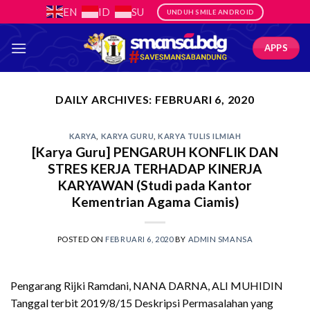
Skip
EN
ID
SU
UNDUH SMILE ANDROID
to
content
APPS
DAILY ARCHIVES:
FEBRUARI 6, 2020
KARYA
,
KARYA GURU
,
KARYA TULIS ILMIAH
[Karya Guru] PENGARUH KONFLIK DAN
STRES KERJA TERHADAP KINERJA
KARYAWAN (Studi pada Kantor
Kementrian Agama Ciamis)
POSTED ON
FEBRUARI 6, 2020
BY
ADMIN SMANSA
Pengarang Rijki Ramdani, NANA DARNA, ALI MUHIDIN
Tanggal terbit 2019/8/15 Deskripsi Permasalahan yang