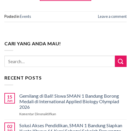
Posted in
Events
Leave a comment
CARI YANG ANDA MAU!
RECENT POSTS
Gemilang di Bali! Siswa SMAN 1 Bandung Borong
15
Jun
Medali di International Applied Biology Olympiad
2026
Komentar Dinonaktifkan
pada
Gemilang
di
Solusi Akses Pendidikan, SMAN 1 Bandung Siapkan
02
Bali!
Jun
Kuota Khusus 66 Kursi Sebagai Sekolah Penyangga