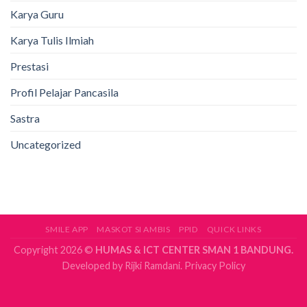
Karya Guru
Karya Tulis Ilmiah
Prestasi
Profil Pelajar Pancasila
Sastra
Uncategorized
SMILE APP
MASKOT SI AMBIS
PPID
QUICK LINKS
Copyright 2026 ©
HUMAS & ICT CENTER SMAN 1 BANDUNG.
Developed by
Rijki Ramdani.
Privacy Policy