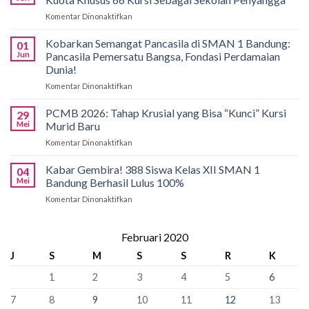
Siswa
Komentar Dinonaktifkan
pada
SMAN
Solusi
1
Akses
Kobarkan Semangat Pancasila di SMAN 1 Bandung:
Bandung
01
Pendidikan,
Borong
Jun
Pancasila Pemersatu Bangsa, Fondasi Perdamaian
SMAN
Medali
Dunia!
1
di
Komentar Dinonaktifkan
pada
Bandung
International
Kobarkan
Siapkan
Applied
Semangat
Kuota
PCMB 2026: Tahap Krusial yang Bisa “Kunci” Kursi
Biology
29
Pancasila
Khusus
Mei
Murid Baru
Olympiad
di
66
2026
Komentar Dinonaktifkan
pada
SMAN
Kursi
PCMB
1
Sebagai
2026:
Kabar Gembira! 388 Siswa Kelas XII SMAN 1
Bandung:
Sekolah
04
Tahap
Pancasila
Mei
Bandung Berhasil Lulus 100%
Penyangga
Krusial
Pemersatu
Komentar Dinonaktifkan
pada
yang
Bangsa,
Kabar
Bisa
Fondasi
Gembira!
“Kunci”
Perdamaian
388
Februari 2020
Kursi
Dunia!
Siswa
Murid
J
S
M
S
S
R
K
Kelas
Baru
XII
1
2
3
4
5
6
SMAN
1
7
8
9
10
11
12
13
Bandung