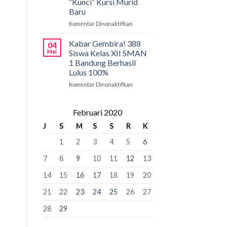
“Kunci” Kursi Murid
Penyangga
SMAN
Baru
1
Bandung:
Komentar Dinonaktifkan
pada
Pancasila
PCMB
Pemersatu
2026:
Kabar Gembira! 388
04
Bangsa,
Tahap
Mei
Siswa Kelas XII SMAN
Fondasi
Krusial
1 Bandung Berhasil
Perdamaian
yang
Lulus 100%
Dunia!
Bisa
“Kunci”
Komentar Dinonaktifkan
pada
Kursi
Kabar
Murid
Gembira!
Baru
388
Februari 2020
Siswa
J
S
M
S
S
R
K
Kelas
XII
1
2
3
4
5
6
SMAN
1
7
8
9
10
11
12
13
Bandung
Berhasil
14
15
16
17
18
19
20
Lulus
100%
21
22
23
24
25
26
27
28
29