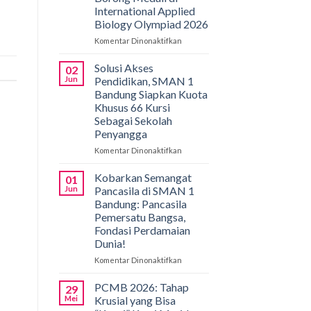
International Applied
Biology Olympiad 2026
Komentar Dinonaktifkan
pada
Gemilang
di
Solusi Akses
02
Bali!
Jun
Pendidikan, SMAN 1
Siswa
Bandung Siapkan Kuota
SMAN
Khusus 66 Kursi
1
Sebagai Sekolah
Bandung
Penyangga
Borong
Medali
Komentar Dinonaktifkan
pada
di
Solusi
International
Akses
Kobarkan Semangat
01
Applied
Pendidikan,
Jun
Pancasila di SMAN 1
Biology
SMAN
Bandung: Pancasila
Olympiad
1
Pemersatu Bangsa,
2026
Bandung
Fondasi Perdamaian
Siapkan
Dunia!
Kuota
Khusus
Komentar Dinonaktifkan
pada
66
Kobarkan
Kursi
Semangat
PCMB 2026: Tahap
29
Sebagai
Pancasila
Mei
Krusial yang Bisa
Sekolah
di