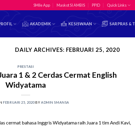
SMile App
Maskot SI AMBIS
PPID
Quick Links
PROFIL
AKADEMIK
KESISWAAN
SARPRAS & 
DAILY ARCHIVES:
FEBRUARI 25, 2020
PRESTASI
uara 1 & 2 Cerdas Cermat English
Widyatama
ON
FEBRUARI 25, 2020
BY
ADMIN SMANSA
as cermat bahasa Inggris Widyatama raih Juara 1 tim Andi Kavi,