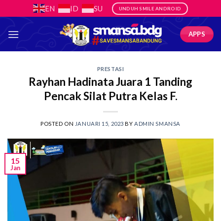
Skip
EN
ID
SU
UNDUH SMILE ANDROID
to
content
APPS
PRESTASI
Rayhan Hadinata Juara 1 Tanding
Pencak Silat Putra Kelas F.
POSTED ON
JANUARI 15, 2023
BY
ADMIN SMANSA
15
Jan