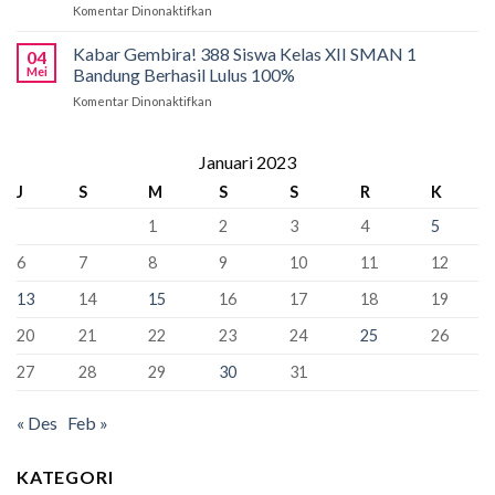
Komentar Dinonaktifkan
pada
SMAN
Kursi
PCMB
1
Sebagai
2026:
Kabar Gembira! 388 Siswa Kelas XII SMAN 1
Bandung:
Sekolah
04
Tahap
Pancasila
Mei
Bandung Berhasil Lulus 100%
Penyangga
Krusial
Pemersatu
Komentar Dinonaktifkan
pada
yang
Bangsa,
Kabar
Bisa
Fondasi
Gembira!
“Kunci”
Perdamaian
388
Januari 2023
Kursi
Dunia!
Siswa
Murid
J
S
M
S
S
R
K
Kelas
Baru
XII
1
2
3
4
5
SMAN
1
6
7
8
9
10
11
12
Bandung
Berhasil
13
14
15
16
17
18
19
Lulus
100%
20
21
22
23
24
25
26
27
28
29
30
31
« Des
Feb »
KATEGORI