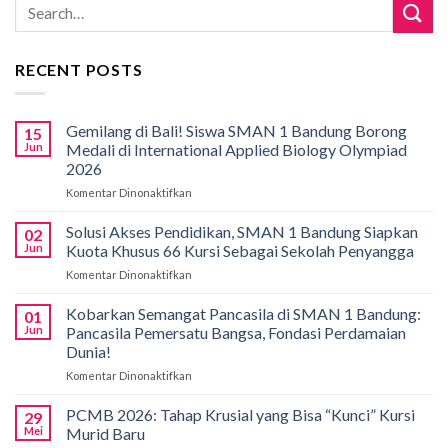
RECENT POSTS
Gemilang di Bali! Siswa SMAN 1 Bandung Borong
15
Jun
Medali di International Applied Biology Olympiad
2026
Komentar Dinonaktifkan
pada
Gemilang
di
Solusi Akses Pendidikan, SMAN 1 Bandung Siapkan
02
Bali!
Jun
Kuota Khusus 66 Kursi Sebagai Sekolah Penyangga
Siswa
Komentar Dinonaktifkan
pada
SMAN
Solusi
1
Akses
Kobarkan Semangat Pancasila di SMAN 1 Bandung:
Bandung
01
Pendidikan,
Borong
Jun
Pancasila Pemersatu Bangsa, Fondasi Perdamaian
SMAN
Medali
Dunia!
1
di
Komentar Dinonaktifkan
pada
Bandung
International
Kobarkan
Siapkan
Applied
Semangat
Kuota
PCMB 2026: Tahap Krusial yang Bisa “Kunci” Kursi
Biology
29
Pancasila
Khusus
Mei
Murid Baru
Olympiad
di
66
2026